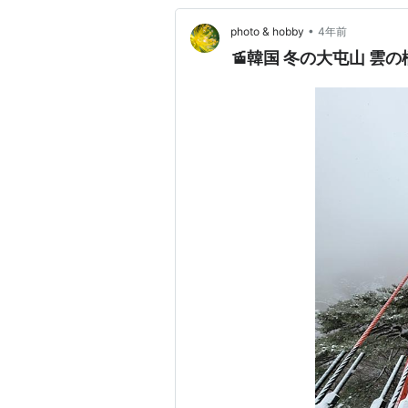
•
photo & hobby
4年前
🚡韓国 冬の大屯山 雲の