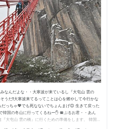
みなんだよな・・大寒波が来ているし『大屯山 雲の
そうだ❗大寒波来てるってことは心を燃やして今行かな
るだっちゃ💖でも死なないでちょんまげ😊 生きて戻った
訳で韓国の冬山に行ってくるねー✋ ☎ぷるお君・・あん
は『大屯山 雲の橋』に行くための準備をします。 韓国で
持ってるといいぴょん🐰 セブンイレブンで『Tマネーカ