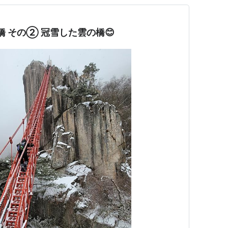
橋 その② 冠雪した雲の橋😊