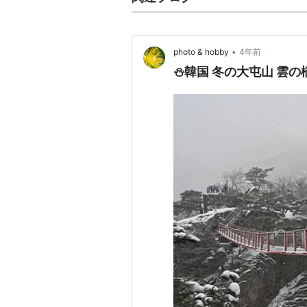
•
photo & hobby
4年前
⛄韓国 冬の大屯山 雲の