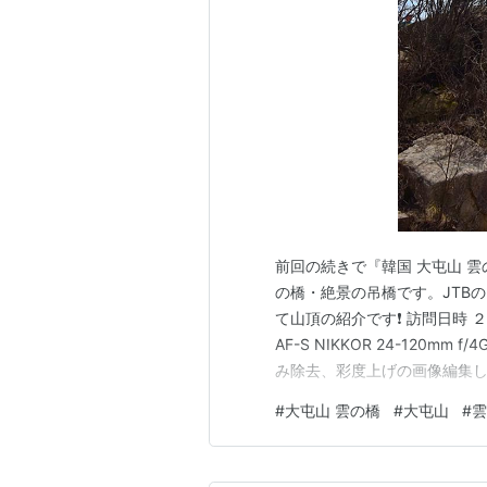
前回の続きで『韓国 大屯山 雲
の橋・絶景の吊橋です。JTB
て山頂の紹介です❗ 訪問日時 ２
AF-S NIKKOR 24-120mm f
み除去、彩度上げの画像編集し
い（英語中学レベル程度？） ・
#
大屯山 雲の橋
#
大屯山
#
雲
イン状態、ポケットwifi相当