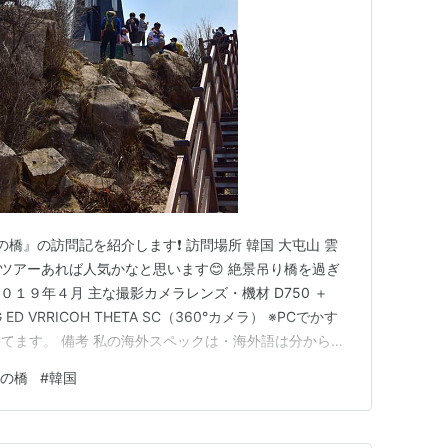
の橋』の訪問記を紹介します❗ 訪問場所 韓国 大屯山 雲
のツアーあれば人気かなと思います😊 絶景吊り橋を過ぎ
０１９年４月 主な撮影カメラレンズ・機材 D750 ＋
/4G ED VRRICOH THETA SC（360°カメラ） ※PCでかす
てます。 備考 私の海外スペックは・海外語は分からな
googleのサービス（翻訳）を強力に使用 ・常にオンラ
の橋
#
韓国
を必ず装備 前回紹介しました…