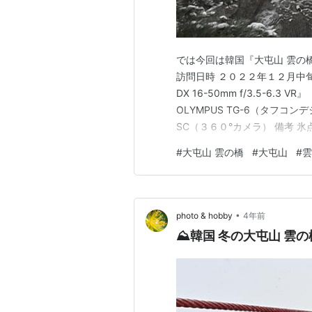
では今回は韓国『大屯山 雲の橋
訪問日時 ２０２２年１２月中旬 主
DX 16-50mm f/3.5-6.3 VR』
OLYMPUS TG-6（タフコンデジ） ・
SC（３６０°カメラ） 備考
着したら雪も降ってきました。
#
大屯山 雲の橋
#
大屯山
#
雲
ゼン』…
•
photo & hobby
4年前
⛰️韓国 冬の大屯山 雲