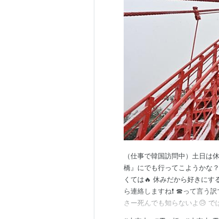
（仕事で韓国訪問中）土日は休
橋』にでも行ってこようかな？
くては🔥 休みだから好きにす
ら連絡しますね❗ ☎って言う
さー死んでも知らないよ😥 で
バス移動するなら『Tマネー』