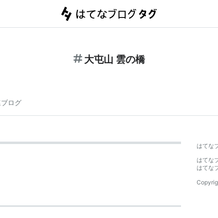
大屯山 雲の橋
連ブログ
はてな
はてな
はてな
Copyrig