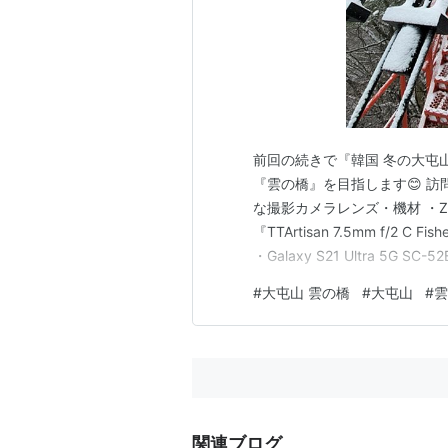
前回の続きで『韓国 冬の大屯
『雲の橋』を目指します😊 訪
な撮影カメラレンズ・機材 ・Z 50 ＋『
『TTArtisan 7.5mm f/2 
・Galaxy S21 Ultra 5G 
れなりに雪が降る中での訪問で
#
大屯山 雲の橋
#
大屯山
#
雲
『ス…
関連ブログ