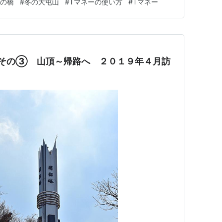
雲の橋
#
冬の大屯山
#
Tマネーの使い方
#
Tマネー
『Tマネーカード』が欲しいと一生懸命に説明して店舗
す。 カード購入時…
橋 その③ 山頂～帰路へ ２０１９年４月訪