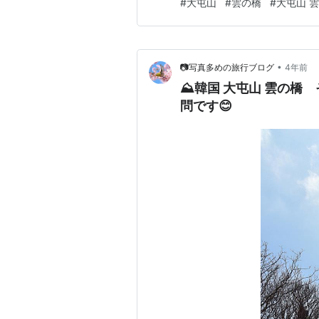
#
大屯山
#
雲の橋
#
大屯山 
ード』を購入しました。店員に
で取り扱っていれば購入できま
•
📷写真多めの旅行ブログ
4年前
⛰️韓国 大屯山 雲の
問です😊