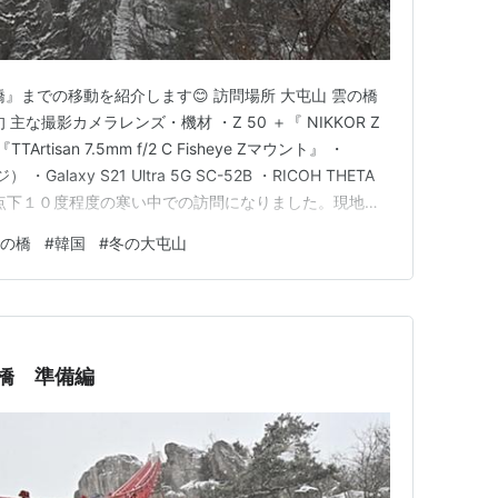
』までの移動を紹介します😊 訪問場所 大屯山 雲の橋
な撮影カメラレンズ・機材 ・Z 50 ＋『 NIKKOR Z
 『TTArtisan 7.5mm f/2 C Fisheye Zマウント』 ・
Galaxy S21 Ultra 5G SC-52B ・RICOH THETA
 氷点下１０度程度の寒い中での訪問になりました。現地到
 冬で雪が予想される『大屯山 雲の橋』訪問には『アイ
の橋
#
韓国
#
冬の大屯山
の橋 準備編