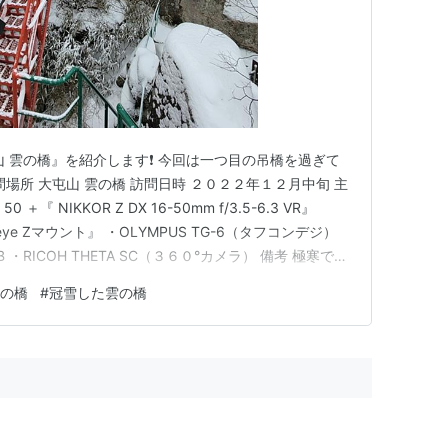
山 雲の橋』を紹介します❗ 今回は一つ目の吊橋を過ぎて
問場所 大屯山 雲の橋 訪問日時 ２０２２年１２月中旬 主
 NIKKOR Z DX 16-50mm f/3.5-6.3 VR』
C Fisheye Zマウント』 ・OLYMPUS TG-6（タフコンデジ）
SC-52B ・RICOH THETA SC（３６０°カメラ） 備考 極寒でそ
す。 冬の『大屯山 雲の橋』訪問には『アイゼン』
の橋
#
冠雪した雲の橋