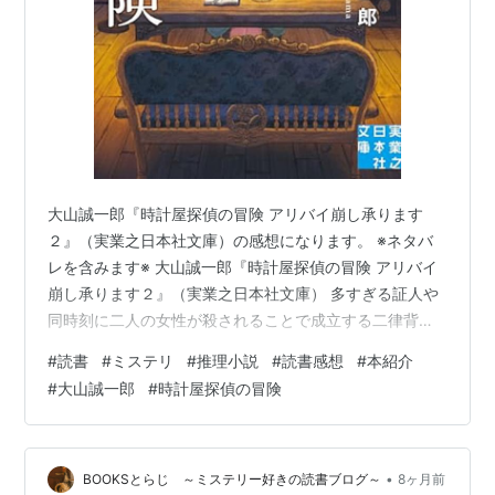
大山誠一郎『時計屋探偵の冒険 アリバイ崩し承ります
２』（実業之日本社文庫）の感想になります。 ※ネタバ
レを含みます※ 大山誠一郎『時計屋探偵の冒険 アリバイ
崩し承ります２』（実業之日本社文庫） 多すぎる証人や
同時刻に二人の女性が殺されることで成立する二律背反
のアリバイの謎が光るシリーズ2作目。 あらすじ 時計屋
#
読書
#
ミステリ
#
推理小説
#
読書感想
#
本紹介
探偵と沈める車のアリバイ 時計屋探偵と多すぎる証人の
#
大山誠一郎
#
時計屋探偵の冒険
アリバイ 時計屋探偵と一族のアリバイ 時計屋探偵と二律
背反のアリバイ 時計屋探偵と夏休みのアリバイ 大山誠一
郎『時計屋探偵の冒険 アリバイ崩し承ります２』（実業
之日本社文庫） 時計屋探偵の冒険 アリバイ崩し承ります
•
BOOKSとらじ ～ミステリー好きの読書ブログ～
8ヶ月前