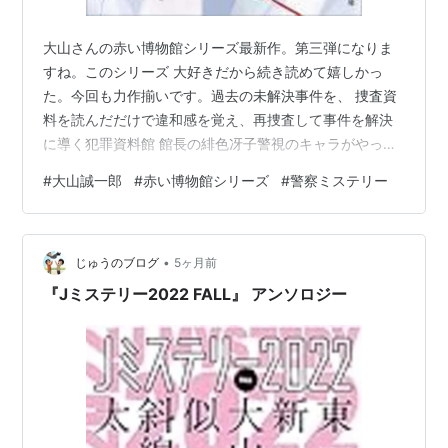
大山さんの赤い博物館シリーズ最新作。第三弾になりま
すね。このシリーズ 大好きだから続き読めて嬉しかっ
た。今回も力作揃いです。過去の未解決事件を、 捜査資
料を読んだだけで違和感を覚え、再捜査して事件を解決
に導く犯罪資料館 館長の緋色冴子警視のキャラがやっぱ
りいいですね。クールビューティの彼女 ですが、回を追
#
大山誠一郎
#
赤い博物館シリーズ
#
警察ミステリー
うごとに少しづつ人間味が増して来ている感じがしま
す。助手として 駆り出された寺田聡巡査部長の存在が大
きいのかな。別にお互いに恋愛感情は一切 ないだろうけ
•
ども。 六編の短編が収録されています。第一話、三十年
じゅうのブログ
5ヶ月前
前の殺人事件の犯人だと名乗り 出て来た男の真意とは。
『Jミステリー2022 FALL』 アンソロジー
第二話、善良に思えた夫婦を脅迫し、彼ら…