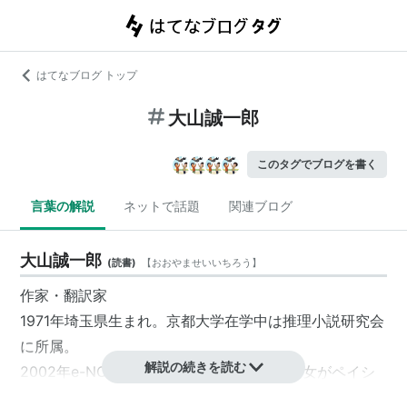
はてなブログ トップ
大山誠一郎
このタグでブログを書く
言葉の解説
ネットで話題
関連ブログ
大山誠一郎
(
読書
)
【
おおやませいいちろう
】
作家・翻訳家
1971年埼玉県生まれ。京都大学在学中は推理小説研究会
に所属。
解説の続きを読む
2002年
e-NOVELS
に犯人当てミステリ『彼女がペイシ
ェンスを殺すはずがない』を発表し話題に。