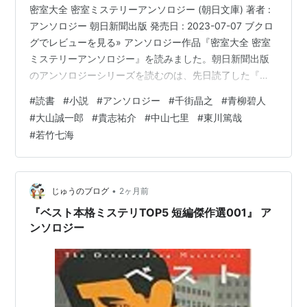
密室大全 密室ミステリーアンソロジー (朝日文庫) 著者 :
アンソロジー 朝日新聞出版 発売日 : 2023-07-07 ブクロ
グでレビューを見る» アンソロジー作品『密室大全 密室
ミステリーアンソロジー』を読みました。朝日新聞出版
のアンソロジーシリーズを読むのは、先日読了した『大
逆転 ミステリーアンソロジー』以来ですね。-----story--
#
読書
#
小説
#
アンソロジー
#
千街晶之
#
青柳碧人
-----------海の中の城で起きた殺人事件、雪に残った足跡
#
大山誠一郎
#
貴志祐介
#
中山七里
#
東川篤哉
が作り出した密室、入り江という閉ざされた空間──。普
#
若竹七海
遍的に人々を魅了し続ける密室という名の荘厳な非日常
空間、緻密に構築されたトリックに挑む究極のミステリ
ーアンソロジー。---------…
•
じゅうのブログ
2ヶ月前
『ベスト本格ミステリTOP5 短編傑作選001』 ア
ンソロジー