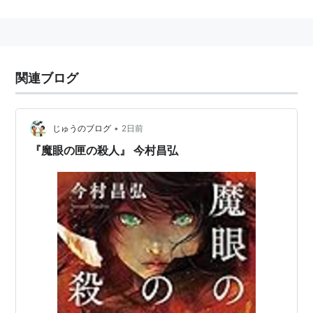
2004年10月『アルファベット・パズラーズ』で本格的
にデビュー。投票期日ギリギリの刊行ながら『2005
本
格ミステリ・ベスト10
』で8位にランクインする快挙を
見せる。
関連ブログ
翻訳作品に
ニコラス・ブレイク
『死の殻』
エドマンド・
クリスピン
『永久の別れのために』がある。
•
じゅうのブログ
2日前
『魔眼の匣の殺人』 今村昌弘