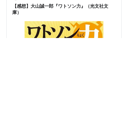
件など、和戸の周囲で起こる事件に人々…
【感想】大山誠一郎『ワトソン力』（光文社文
庫）