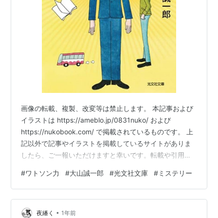
画像の転載、複製、改変等は禁止します。 本記事および
イラストは https://ameblo.jp/0831nuko/ および
https://nukobook.com/ で掲載されているものです。 上
記以外で記事やイラストを掲載しているサイトがありま
したら、ご一報いただけますと幸いです。転載や引用に
つきましてはご連絡ください。 『ワトソン力』 大山誠一
#
ワトソン力
#
大山誠一郎
#
光文社文庫
#
ミステリー
郎 (著) 光文社文庫 若くして念願の刑失調捜査一課へ配属
となった和戸宋志には特殊な能力がある。それはそばに
いる人間の推理力を飛躍的に工場させる不思議な力。奇
•
妙なダイイング・メッセージ、雪の中で起こった銃殺事
夜繙く
1年前