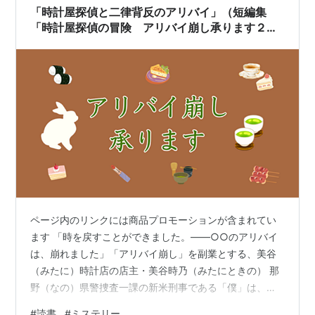
２ (実業之日本社文庫…
「時計屋探偵と二律背反のアリバイ」（短編集
「時計屋探偵の冒険 アリバイ崩し承ります２」
第４話）大山誠一郎：あっぱれ！なトリックの日
本推理作家協会賞作品
ページ内のリンクには商品プロモーションが含まれてい
ます 「時を戻すことができました。――○○のアリバイ
は、崩れました」「アリバイ崩し」を副業とする、美谷
（みたに）時計店の店主・美谷時乃（みたにときの） 那
野（なの）県警捜査一課の新米刑事である「僕」は、今
日も彼女に難事件のアリバイ崩しを依頼する。 今回は、
#
読書
#
ミステリー