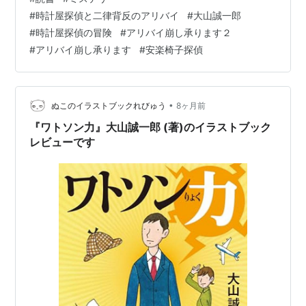
同じ時刻に離れた場所で起きた二つの事件の容疑者が同
#
時計屋探偵と二律背反のアリバイ
#
大山誠一郎
一人物という、「二律背反のアリバイ」で――。 ドラマ
#
時計屋探偵の冒険
#
アリバイ崩し承ります２
化・マンガ化された「アリバイ崩し承ります」シリーズ
#
アリバイ崩し承ります
#
安楽椅子探偵
の、第２作『時計屋探偵の冒険 アリバイ崩し承ります
２』収録作品です。 2021年10月発表。 第75回日本推理
作家協会賞短編部門受賞。 時計屋…
•
ぬこのイラストブックれびゅう
8ヶ月前
『ワトソン力』大山誠一郎 (著)のイラストブック
レビューです