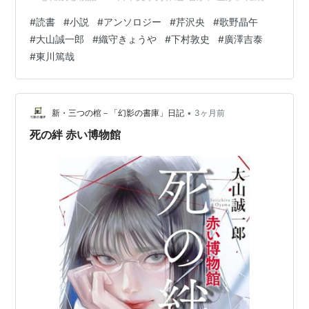
き、アンソロジー作品です。-----story-------------当た
#
読書
#
小説
#
アンソロジー
#
芹沢央
#
歌野晶午
り前だった現実が突然逆転したり、人生の見方がガラリ
#
大山誠一郎
#
織守きょうや
#
下村敦史
#
廣澤吉泰
と変わるような出来事が起こったり、この世界には驚く
#
東川篤哉
ような謎や奇跡が鏤められている。そんな人生の一瞬を
捉えた収録短編５作は’１４年に発表されたミステリか
ら、実作者たちにより吟味…
•
新・三つの棺－「幻影の書庫」日記
3ヶ月前
死の絆 赤い博物館