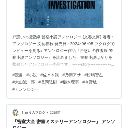
戸惑いの捜査線 警察小説アンソロジー (文春文庫) 著者 :
アンソロジー 文藝春秋 発売日 : 2024-06-05 ブクログで
レビューを見る» アンソロジー作品『戸惑いの捜査線 警
察小説アンソロジー』を読みました。警察小説ばかりを
収録したアンソロジー作品です。-----story-------------
今を時めく警察小説の書き手が紡ぐ、傑作短篇集第２弾!
#
読書
#
小説
#
佐々木譲
#
乃南アサ
#
松嶋智左
入れ墨の男とのトラブルが呼ぶ悲劇、若き警官が追う連
#
大山誠一郎
#
長岡弘樹
#
櫛木理宇
#
今野敏
続窃盗犯、動機のつかめない放火魔、３０年前に解決し
#
アンソロジー
たはずの事件に自首してきた男、突然駐在所勤務を希望
した警官の真意、若き警視が挑む滅多刺し死体遺棄事
件、スパイ容疑のかかったロシア人武官の追…
•
じゅうのブログ
22日前
『密室大全 密室ミステリーアンソロジー』 アンソ
ロジー