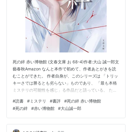
死の絆 赤い博物館 (文春文庫 お 68-4)作者:大山 誠一郎文
藝春秋Amazon なんと本作で初めて、作者あとがきを読
むことができた。 作者自身が、このシリーズは 「トリッ
キーさでは勝るとも劣らない」ものであり、 「最も本格
ミステリの可能性を感じ」る作品だと語っている。 たし
かに構図の組み上げ方に関しては、 氏のハズレ無しの作
#
読書
#
ミステリ
#
書評
#
死の絆 赤い博物館
品群の中でも、際立ったシリーズかもしれない。 特に超
#
死の絆
#
赤い博物館
#
大山誠一郎
絶的だった一作目に比べると、さすがに落ち着いた 内容
にはなっているが、本書でもその良さは健在。 その意味
での断トツのベストは、第4話「掘り出された罪」。 こ