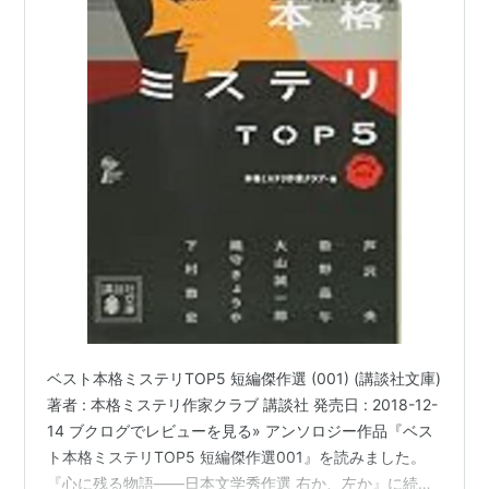
ベスト本格ミステリTOP5 短編傑作選 (001) (講談社文庫)
著者 : 本格ミステリ作家クラブ 講談社 発売日 : 2018-12-
14 ブクログでレビューを見る» アンソロジー作品『ベス
ト本格ミステリTOP5 短編傑作選001』を読みました。
『心に残る物語――日本文学秀作選 右か、左か』に続