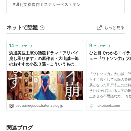
#
週刊文春傑作ミステリーベストテン
ネットで話題
もっと見る
14
9
ブックマーク
ブックマーク
浜辺美波主演の話題ドラマ「アリバイ
ひと目でわかる！イラ
崩し承ります」の原作者・大山誠一郎
ュー『ワトソン力』大山誠
のおすすめ小説３選 - こういうものは
どうですか
『ワトソン力』大山誠一郎 
らすじ若くして念願の警
属となった和戸宋志には
それはそばにいる人間の
上させる不思議な力。 奇
ッセージ、雪の中で起こ
osusumegoods.hatenablog.jp
nukobook.com
和戸の周囲で起こる事件
せていく。 周...
関連ブログ