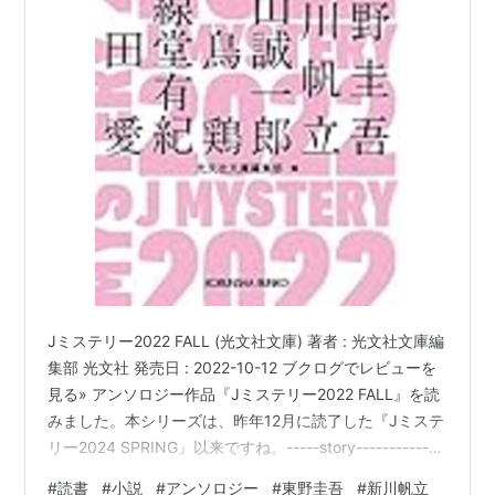
Jミステリー2022 FALL (光文社文庫) 著者 : 光文社文庫編
集部 光文社 発売日 : 2022-10-12 ブクログでレビューを
見る» アンソロジー作品『Jミステリー2022 FALL』を読
みました。本シリーズは、昨年12月に読了した『Jミステ
リー2024 SPRING』以来ですね。-----story-------------
日本ミステリーを背負って立つ超豪華執筆陣の競演、再
#
読書
#
小説
#
アンソロジー
#
東野圭吾
#
新川帆立