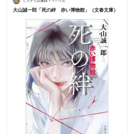
れこそ超絶構図なのだが、あとがきに書かれているよう
•
ミステリ読書録
4ヶ月前
な アイデ…
大山誠一郎「死の絆 赤い博物館」（文春文庫）