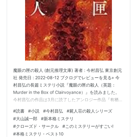
魔眼の匣の殺人 (創元推理文庫) 著者 : 今村昌弘 東京創元
社 発売日 : 2022-08-12 ブクログでレビューを見る» 今
村昌弘の長篇ミステリ小説『魔眼の匣の殺人（英題：
Murder in the Box of Clairvoyance）』を読みました。
今村昌弘の作品は3月に読了したアンロジー作品『有栖川
有栖に捧げる七つの謎』に収録されていた『型取られた
#
読書
#
小説
#
今村昌弘
#
屍人荘の殺人シリーズ
死体は語る』以来ですね。-----story-------------元研究
#
大山誠一郎
#
新本格ミステリ
施設に閉じ込められた11人。ーーこの中で4人死ぬ。“死
#
クローズド・サークル
#
このミステリーがすごい!
の予言”は成就するのか。シリーズ累計120万部 『屍人荘
#
本格ミステリ・ベスト10
の殺人』シリーズ第2弾デビューから2作連続、ミステ…