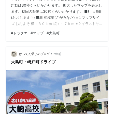
起動は30秒くらいかかります。 拡大したマップを表示し
ます。初回の起動は30秒くらいかかります。 ■町 大島町
(おおしままち) ■海 相模灘(さがみなだ) ※１マップサイ
ズ おおよそ 横：３０ｋｍ 縦：１７ｋｍ ※２イラストサイ
ズ 横：９６０ピクセル 縦：５４４ピクセル ※３マップチ
#
ドラクエ
#
マップ
#
大島町
ップについて ※４イラストマップやプログラムの利用に
ついて ※５イラストマップを歩くプログラムの操作につ
いて Lot. 30051078
•
ばってん爺じのブログ
6年前
大島町・崎戸町ドライブ