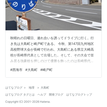
秋晴れの日曜日、連れ合いを誘ってドライブに行く。行
き先は大島町と崎戸町である。 今秋、第147回九州地区
高校野球大会が長崎で行われ、大島町にある県立大崎高
校が長崎県代表として出場した。そして、その大会で並
み居る強豪校を押しのけて優勝を飾ったのは長崎県代表
の大崎高校であった。大崎高校が九州制覇したことで、
#
西海市
#
大島町
#
崎戸町
長崎のニュース番組では「小さな島の高校球児が大きな
勝利をつかみ取った」と大きく報道された。その時のニ
ュースを見て、大島町・崎戸町に行きたいと思いたち、
はてなブログ
>
地理
>
大島町
連れ合いを誘ってドライブすることにした。 大島町と崎
はてなブログ タグとは
ヘルプ
開発ブログ
はてなブログトップ
戸町は長崎県西海市の町で、両町とも島である。大島町
は寺島と大島の二つの島からなり、また崎戸町も…
Copyright (C) 2001-
2026
Hatena.