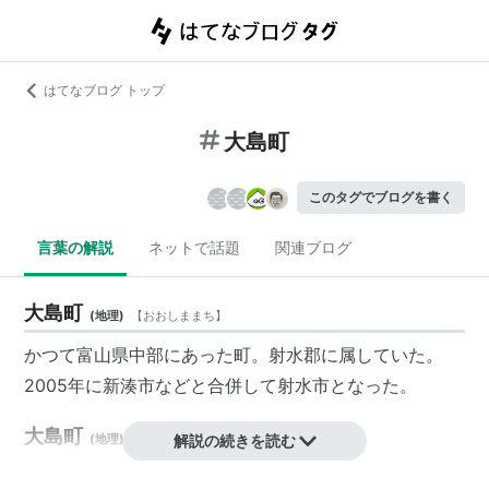
はてなブログ トップ
大島町
このタグでブログを書く
言葉の解説
ネットで話題
関連ブログ
大島町
(
地理
)
【
おおしままち
】
かつて富山県中部にあった町。
射水郡
に属していた。
2005年に
新湊市
などと合併して射水市となった。
大島町
(
地理
)
【
おおしまちょう
解説の続きを読む
】
かつて山口県の周防大島にあった町。大島郡に所属して