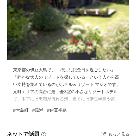
東京都の伊豆大島で、「特別な記念日を過ごしたい」
「静かな大人のリゾートを探している」という人から高
い支持を集めているのがホテル＆リゾート マシオです。
元町エリアの高台に建つ全3室の小さなリゾートホテル
で、眼下には黒潮が流れる海、遠くには伊豆半島や富士
山を望める絶景が広がります。大規模ホテルにはないプ
#
大島町
#
黒潮
#
伊豆半島
ライベート感と上質な滞在が魅力の人気宿です。 ■ 全3
室だから味わえる贅沢なプライベート空間 マシオ最大の
特徴は、わずか3室のみという贅沢な造りです。 宿泊客
ネットで話題
もっと見る
が少ないため静かに過ごすことができ、まるで別荘に滞