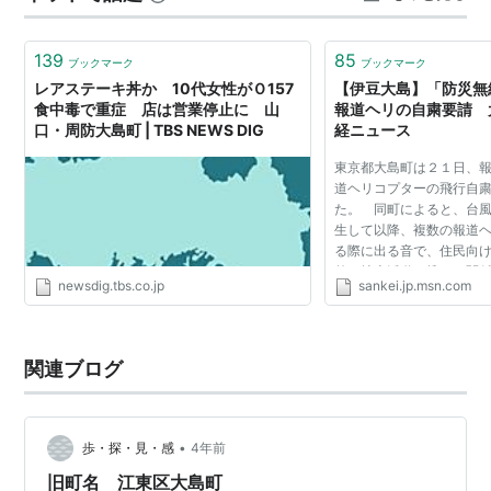
在しているような感覚を味わえます。客室はそれぞれ異
なるコンセプトでデザインされており、和モ…
139
85
ブックマーク
ブックマーク
レアステーキ丼か 10代女性がＯ157
【伊豆大島】「防災
食中毒で重症 店は営業停止に 山
報道ヘリの自粛要請 大
口・周防大島町 | TBS NEWS DIG
経ニュース
東京都大島町は２１日、
道ヘリコプターの飛行自
た。 同町によると、台
生して以降、複数の報道
る際に出る音で、住民向
外で捜索活動に携わる関
newsdig.tbs.co.jp
sankei.jp.msn.com
いる無線連絡が聞こえに
るという。 同町に...
関連ブログ
•
歩・探・見・感
4年前
旧町名 江東区大島町