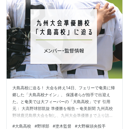
大島高校に迫る！ 大会を終え14日、フェリーで奄美に帰
郷した「大島高校ナイン」、 保護者らが拍手で出迎え
た。と奄美では大フィーバーの「大島高校」です 引用
元： 大高野球部凱旋 準優勝を報告 – 奄美新聞 九州高校
野球鹿児島県大会を制し、九州大会準優勝まで上り詰め
た 離島「奄美大島」の高校「大島高校」にせまる！ ちな
#
大島高校
#
野球部
#
塗木監督
#
大野稼頭央投手