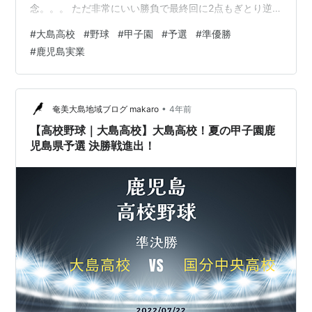
念。。。 ただ非常にいい勝負で最終回に2点もぎとり逆
転を期待させる戦いでした。 大島高校は最終回の粘りが
#
大島高校
#
野球
#
甲子園
#
予選
#
準優勝
すごかったです。 九州大会準優勝のときも、今回の出水
#
鹿児島実業
中央戦も凄い粘りを見せてくれました。ほんとにあの粘
りの源はなんなのかほんとにすごかったです。 すごすぎ
て表現がすごいしか言えなくなるほど乏しくなってしま
うほどすごいです。 大島高校 VS 鹿児島実業 試合内容 鹿
•
奄美大島地域ブログ makaro
4年前
児島実業が2…
【高校野球｜大島高校】大島高校！夏の甲子園鹿
児島県予選 決勝戦進出！