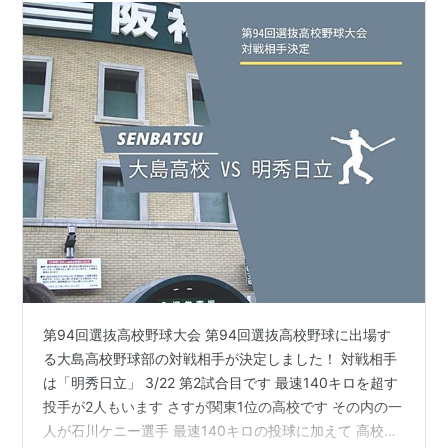
第94回選抜高校野球大会 第94回選抜高校野球に出場す
る大島高校野球部の対戦相手が決定しました！ 対戦相手
は「明秀日立」 3/22 第2試合目です 最速140キロを超す
投手が2人もいます さすが関東1位の高校です その内の一
人が石川ケニー選手 最速140キロの投球に加えて 高校通