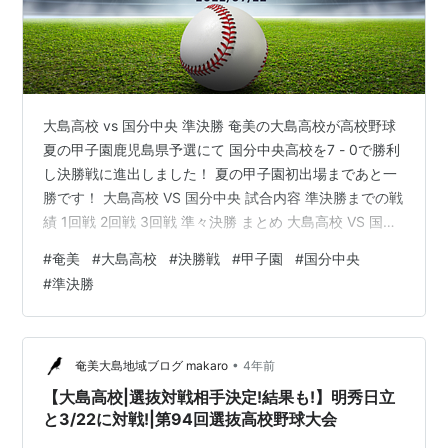
大島高校 vs 国分中央 準決勝 奄美の大島高校が高校野球
夏の甲子園鹿児島県予選にて 国分中央高校を7 - 0で勝利
し決勝戦に進出しました！ 夏の甲子園初出場まであと一
勝です！ 大島高校 VS 国分中央 試合内容 準決勝までの戦
績 1回戦 2回戦 3回戦 準々決勝 まとめ 大島高校 VS 国分
中央 試合内容 大島高校が7回コールド7 - 0で勝利しまし
#
奄美
#
大島高校
#
決勝戦
#
甲子園
#
国分中央
た！ 国分中央 ヒット：5 得点：0 大島高校 ヒット：13
#
準決勝
得点：7 安打数も13本と打撃も好調で準決勝にも関わら
ずコールドで勝利することができました！ 国分中央高校
も前の試合では強豪のれいめい高校を12- 6で下している
ため予想外の結果となり…
•
奄美大島地域ブログ makaro
4年前
【大島高校|選抜対戦相手決定!結果も!】明秀日立
と3/22に対戦!|第94回選抜高校野球大会