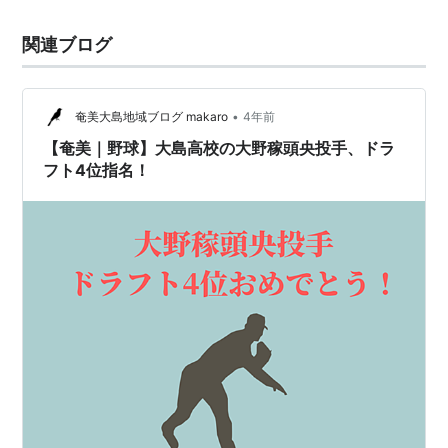
関連ブログ
•
奄美大島地域ブログ makaro
4年前
【奄美｜野球】大島高校の大野稼頭央投手、ドラ
フト4位指名！