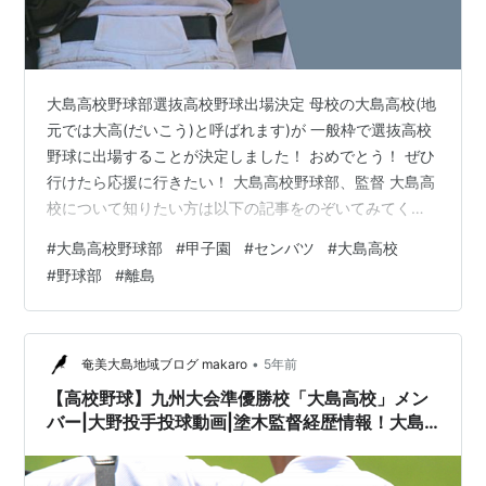
大島高校野球部選抜高校野球出場決定 母校の大島高校(地
元では大高(だいこう)と呼ばれます)が 一般枠で選抜高校
野球に出場することが決定しました！ おめでとう！ ぜひ
行けたら応援に行きたい！ 大島高校野球部、監督 大島高
校について知りたい方は以下の記事をのぞいてみてくだ
さい！ atakosha.hatenablog.com
#
大島高校野球部
#
甲子園
#
センバツ
#
大島高校
atakosha.hatenablog.com
#
野球部
#
離島
•
奄美大島地域ブログ makaro
5年前
【高校野球】九州大会準優勝校「大島高校」メン
バー|大野投手投球動画|塗木監督経歴情報！大島
高校出身者が解説