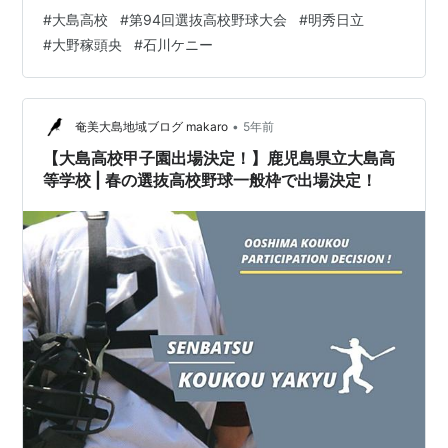
算20本の2刀流です 強敵ですが、まずは1勝を掴んでほし
#
大島高校
#
第94回選抜高校野球大会
#
明秀日立
いです！ 結果 大島 vs 明秀日立 0 vs 8で負けてしまいま
#
大野稼頭央
#
石川ケニー
した。。。 力負けですね。。。ただよく出場してくれた
と思います。離島の希望です！ 次は夏に出場できるよう
準備してほしです！ 大野稼頭央投手の球自体は悪くなか
ったと思います ストレートにはキレがありM…
•
奄美大島地域ブログ makaro
5年前
【大島高校甲子園出場決定！】鹿児島県立大島高
等学校 | 春の選抜高校野球一般枠で出場決定！