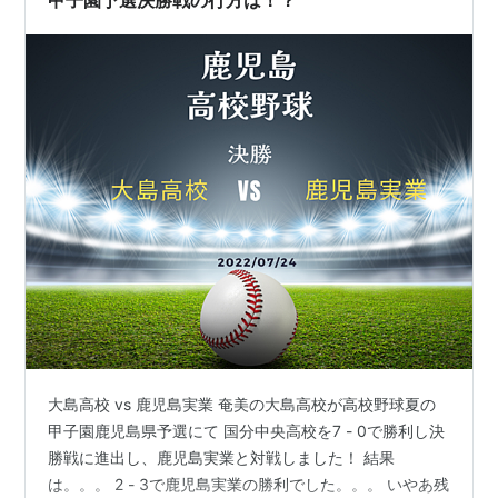
甲子園予選決勝戦の行方は！？
大島高校 vs 鹿児島実業 奄美の大島高校が高校野球夏の
甲子園鹿児島県予選にて 国分中央高校を7 - 0で勝利し決
勝戦に進出し、鹿児島実業と対戦しました！ 結果
は。。。 2 - 3で鹿児島実業の勝利でした。。。 いやあ残