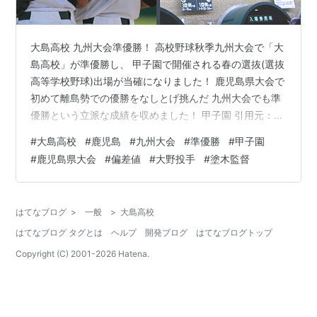
大島高校 九州大会準優勝！ 高校野球秋季九州大会で「大
島高校」が準優勝し、 甲子園で開催される春の選抜(選抜
高等学校野球)出場が当確になりました！ 鹿児島県大会で
初めて離島勢での優勝をなしとげ挑んだ 九州大会でも準
優勝という立派な成績を収めました！ 甲子園 引用元：
photoAC この「大島高校」、 春の選抜には2014年に出
#
大島高校
#
鹿児島
#
九州大会
#
準優勝
#
甲子園
場した実績がありますが、 (京都の平安高校に1回戦で敗
#
鹿児島県大会
#
偏差値
#
大野投手
#
塗木監督
退) 鹿児島県の甲子園常連の強豪校である 鹿児島実業、
神村学園、樟南、鹿児島城西の影に隠れた存在で 知って
おられる方の方が圧倒的に少ないのではないでしょう
はてなブログ
>
一般
>
大島高校
か？？ そこで、私の母校である「大島高校」がどんな高
はてなブログ タグとは
ヘルプ
開発ブログ
はてなブログトップ
校なのか 解…
Copyright (C) 2001-
2026
Hatena.