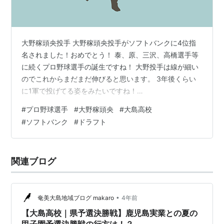
大野稼頭央投手 大野稼頭央投手がソフトバンクに4位指
名されました！おめでとう！ 泰、原、三沢、高橋選手等
に続くプロ野球選手の誕生ですね！ 大野投手は線が細い
のでこれからまだまだ伸びると思います。 3年後くらい
に1軍で投げてる姿をみたいですね！
atakosha.hatenablog.com
#
プロ野球選手
#
大野稼頭央
#
大島高校
#
ソフトバンク
#
ドラフト
関連ブログ
•
奄美大島地域ブログ makaro
4年前
【大島高校｜県予選決勝戦】鹿児島実業との夏の