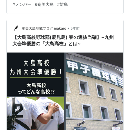
みに鹿児島市の港から奄美市の港までは フェリーで12時
#
メンバー
#
奄美大島
#
離島
間程かかります メンバー情報、 監督情報、 奄美大島の
中学野球情報までご説明！ 九州地区高校野球鹿児島県大
会結果 九州地区高校野球大会結果 甲子園ベスト８が目
標！大島高校メンバー情報 (部員数、大野投手、各部員情
•
奄美大島地域ブログ makaro
5年前
報) 大島高校 塗…
【大島高校野球部(鹿児島) 春の選抜当確】~九州
大会準優勝の「大島高校」とは~