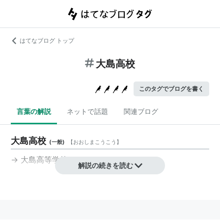
はてなブログ トップ
大島高校
このタグでブログを書く
言葉の解説
ネットで話題
関連ブログ
大島高校
(
一般
)
【
おおしまこうこう
】
→
大島高等学校
解説の続きを読む