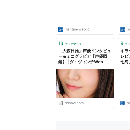
MANTANWEB（まんたんウ
ウェ
ェブ）
mantan-web.jp
m
13
9
ブックマーク
ブ
「大森日雅」声優インタビュ
キラ
ー＆ミニグラビア【声優図
レビ
鑑】 | ダ・ヴィンチWeb
七海
ノン
MA
ェブ
ddnavi.com
m