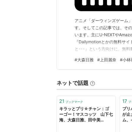
アニメ「ダーウィンズゲーム」
す。そしてこの記事では、そ
います。主にU-NEXTやAm
『Dailymotionとかの無
と･･･』という方向けに、無
ても違法アップロードされた
#
大森日雅
#
上田麗奈
#
小林
トでも動画を探してみてくださ
サイトで探す場合は以下のリンク
ネットで話題
21
17
ブックマーク
ブ
キラッとプリ☆チャン：ゴ
プリ
ーゴー！マスコッツ 山下七
が止
海、大森日雅、田中美
ム、
海 “ノンシュガー”な3人の
海、
信頼感、安心感 -
- M