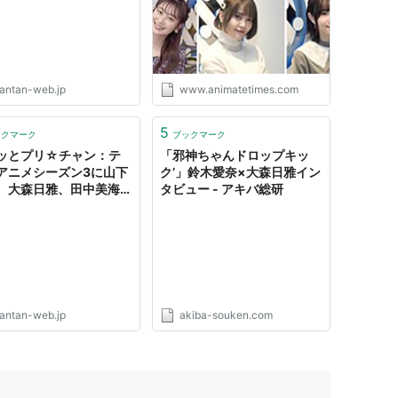
ブ）
antan-web.jp
www.animatetimes.com
5
ックマーク
ブックマーク
ッとプリ☆チャン：テ
「邪神ちゃんドロップキッ
アニメシーズン3に山下
ク’」鈴木愛奈×大森日雅イン
、大森日雅、田中美海
タビュー - アキバ総研
シュガー声優集結 -
NTANWEB（まんたんウ
）
antan-web.jp
akiba-souken.com