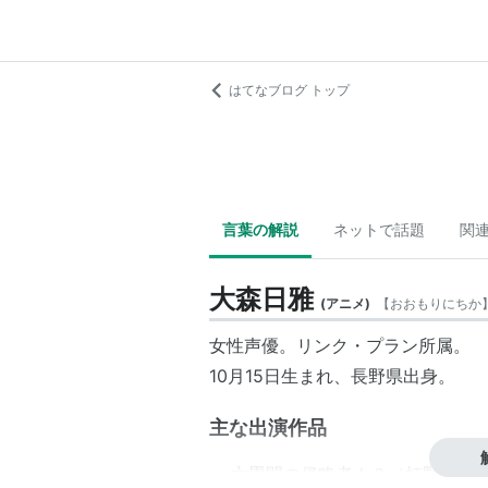
はてなブログ トップ
言葉の解説
ネットで話題
関
大森日雅
(
アニメ
)
【
おおもりにちか
女性声優。
リンク・プラン
所属。
10月15日生まれ、長野県出身。
主な出演作品
六畳間の侵略者！？（虹野ゆり