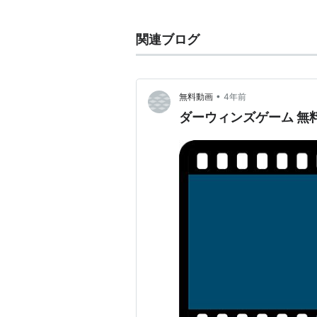
クロスアンジュ 天使と竜の輪舞
聖剣使いの禁呪詠唱（ユーリ・
関連ブログ
空戦魔導士候補生の教官（シー
魔法少女なんてもういいですか
紅殻のパンドラ（制服）
•
無料動画
4年前
パンでPeace!
（佐倉のあ）
ダーウィンズゲーム 無
バトルスピリッツ ダブルドライ
リスト::声優/あ行