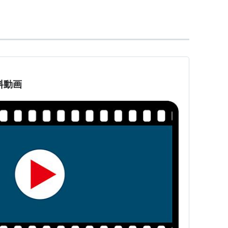
（マリカ）
オレグビッチ・ジルコフ）
ラ）
ら。（坂上ちや）
料動画
ブ
（キノト）