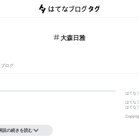
大森日雅
連ブログ
】
はてな
はてな
はてな
Copyrig
解説の続きを読む
か）