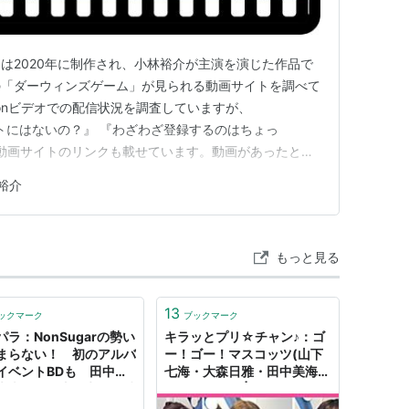
は2020年に制作され、小林裕介が主演を演じた作品で
の「ダーウィンズゲーム」が見られる動画サイトを調べて
azonビデオでの配信状況を調査していますが、
料サイトにはないの？』 『わざわざ登録するのはちょっ
料動画サイトのリンクも載せています。動画があったとし
動画ばかりだと思いますが、気にしない人は無料動画サイ
裕介
い。1.「ダーウィンズゲーム」を無料サイトで探す無料
から。 You…
もっと見る
13
ックマーク
ブックマーク
パラ：NonSugarの勢い
キラッとプリ☆チャン♪：ゴ
まらない！ 初のアルバ
ー！ゴー！マスコッツ(山下
イベントBDも 田中美
七海・大森日雅・田中美海)
大森日雅、山下七海の絆
インタビュー | アニメイトタ
ANTANWEB（まんたん
イムズ