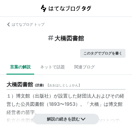
はてなブログ トップ
大橋図書館
このタグでブログを書く
言葉の解説
ネットで話題
関連ブログ
大橋図書館
(
読書
)
【
おおはしとしょかん
】
１）博文館（出版社）が設置した財団法人およびその経
営した
公共図書館
（1893〜1953）。「大橋」は博文館
経営者の苗字。
解説の続きを読む
私立公共図書館
としては最も成功したもののひとつで，
一時は東京市内で最大の公共図書館だった（日比谷図書