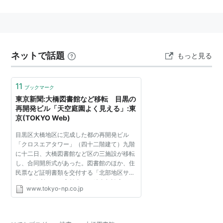
館7万冊，大橋8万冊，1922文部省調査）。
蔵書は三康図書館に引き継がれている。
２）目黒区立図書館のひとつ。「大橋」は地名。
ネットで話題
もっと見る
11
ブックマーク
東京新聞:大橋図書館など移転 目黒の
再開発ビル「天空庭園よく見える」:東
京(TOKYO Web)
目黒区大橋地区に完成した都の再開発ビル
「クロスエアタワー」（四十二階建て）九階
に十二日、大橋図書館など区の三施設が移転
し、合同開所式があった。図書館のほか、住
民票など証明書類を交付する「北部地区サー
ビス事務所」と、高齢者らの総合相談窓口
www.tokyo-np.co.jp
「北部包括支援センター」が移転した。 クロ
スエアタワーは首都高...