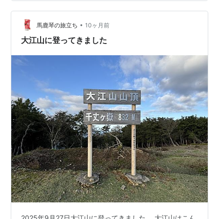
林道のラッセルがきつそうなので、鬼嶽稲荷神社へ向か
う。 前日の荒天からうって変わって、青空が美しい。 道
中、ユーモラスな鬼が迎えてくれる。青には酒瓶と大き
•
馬鹿琴の旅立ち
10ヶ月前
な盃を持つ。 赤鬼は、大江山(千…
大江山に登ってきました
2025年9月27日大江山に登ってきました。 大江山はこん