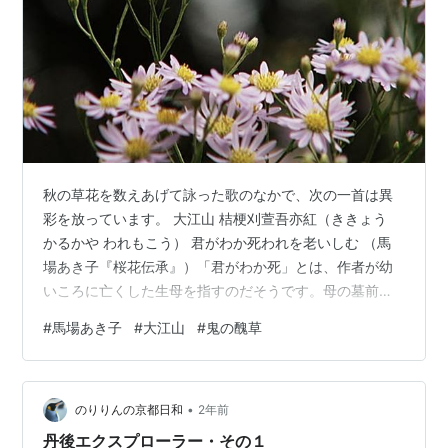
秋の草花を数えあげて詠った歌のなかで、次の一首は異
彩を放っています。 大江山 桔梗刈萱吾亦紅（ききょう
かるかや われもこう） 君がわか死われを老いしむ （馬
場あき子『桜花伝承』）「君がわか死」とは、作者が幼
いころに亡くした生母を指すのだそうです。母の墓前に
花を手向ける日々を重ねるうち、自らも老境にさしかか
#
馬場あき子
#
大江山
#
鬼の醜草
っている、その心情がこの一首にこめられています。母
の故郷は「酒呑童子」で知られる大江山の近くにあり、
歌にある「桔梗刈萱吾亦紅」は、能「大江山」に登場す
•
る鬼のセリフから取られています。 鬼退治を命じられた
のりりんの京都日和
2年前
源頼光の一行が山伏に身をやつし、酒呑童子の館を訪れ
丹後エクスプローラー・その１