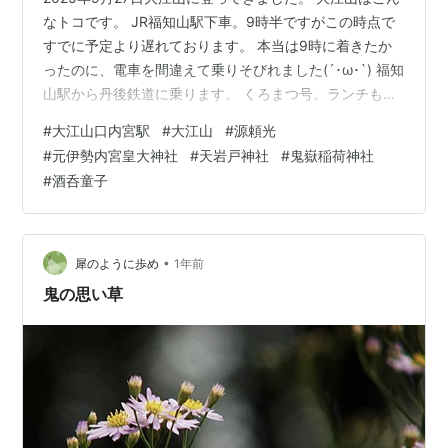
なトコです。 JR福知山駅下車。9時半ですがこの時点で
すでに予定より遅れております。 本当は9時に着きたか
ったのに、電車を間違えて乗りそびれました(´･ω･`) 福知
山駅から丹後鉄道に乗ります。 くろまつ号。ランチも食
べれる上級国民向け車両(笑) 私が乗るのはこの赤い方。
#
大江山口内宮駅
#
大江山
#
源頼光
心なしか赤鬼っぽいです。 しかしここで痛恨のミス。気
#
元伊勢内宮皇大神社
#
天岩戸神社
#
鬼嶽稲荷神社
を失ってしまい起きたら宮津駅。宮福線の終点にいまし
#
酒呑童子
た( ；∀；) 宮津から戻るという体たらく。 目的地の大江
山口内宮駅。11時47分。 予定では9時40分にいたはずで
すので、2時間もロスしています。 降りると空気がひん…
•
犀のように歩め
1年前
鬼の思い草