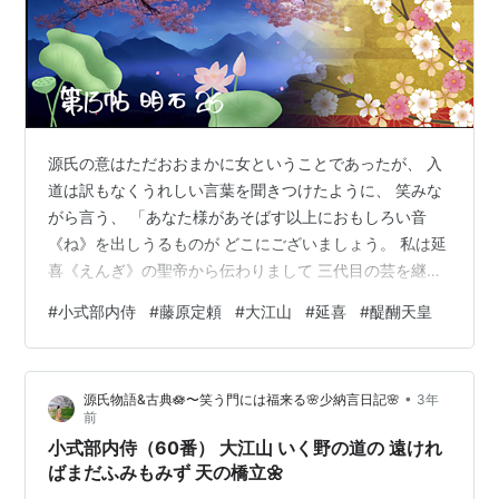
源氏の意はただおおまかに女ということであったが、 入
道は訳もなくうれしい言葉を聞きつけたように、 笑みな
がら言う、 「あなた様があそばす以上におもしろい音
《ね》を出しうるものが どこにございましょう。 私は延
喜《えんぎ》の聖帝から伝わりまして 三代目の芸を継い
だ者でございますが、 不運な私は俗界のこととともに音
#
小式部内侍
#
藤原定頼
#
大江山
#
延喜
#
醍醐天皇
楽もいったんは 捨ててしまったのでございましたが、 憂
鬱な気分になっております時などに時々弾いております
のを、 聞き覚えて弾きます子供が、 どうしたのでござい
•
源氏物語&古典🪷〜笑う門には福来る🌸少納言日記🌸
3年
ますか私の祖父の親王によく似た音を出します。 それは
前
法師の僻耳《ひがみみ》で、 松風の音をそう感じている
小式部内侍（60番） 大江山 いく野の道の 遠けれ
のかもしれませんが、 一度…
ばまだふみもみず 天の橋立🌼