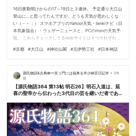
16日夜勤明けからの17～19日と３連休。 予定通り大江山
登山に…と思ってたんですが、どうも天気が思わしくな
い（－－；） スマホアプリのYahoo!天気・tenkiナビ（日
本気象協会）・ウェザーニュースと、PCのmsnの天気予
報。 これらチェックしてるwebサイトは４つそれぞれ違
う天気予報出してるし。 困ったなぁ… で、16日時点で一
#
京都
#
大江山
#
神社仏閣
#
元伊勢三社
#
日本神話
番天気がよさそうな18日に出陣することに決めました。
…が、どうもそのあとまた予報が変わったようで、17日
の日中の天気よくなったみたいで。 18日は大江山方面で
•
源氏物語&古典🪷〜笑う門には福来る🌸少納言日記🌸
3年
くもり時々晴れ予報。 ん～、雲海は出なさそうだけど、
前
予定通り出発しますか。出発したのは17日の夜遅く。 …
【源氏物語364 第13帖 明石26】明石入道は、延
喜の聖帝から伝わった3代目の芸を継いだ者であ
るが娘が聞き覚えた。ぜひお聞き入れたいと源氏
に言う。