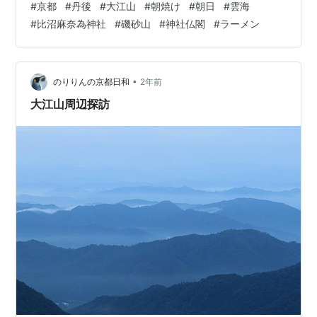
#
京都
#
丹後
#
大江山
#
朝焼け
#
朝日
#
雲海
で行きたい場所全部は行けないので、狙いを絞らない
#
比沼麻奈為神社
#
磯砂山
#
神社仏閣
#
ラーメン
と。ボク的には、ことし目指していた愛宕山登山を終え
て、その流れでこれまで紅葉も愛宕山に近いスポットを
メインに撮影してきました。 愛宕山と並行してことし１
年を通してずっと意識してきたのは「元伊勢」。 新年
•
のりりんの京都日和
2年前
早々元伊勢籠神社に行こうと計画したものの…
大江山周辺探訪