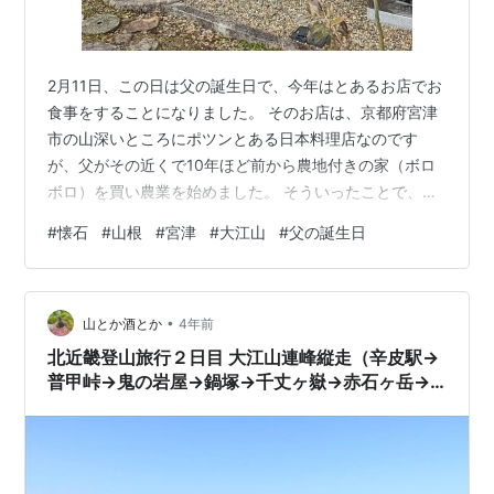
2月11日、この日は父の誕生日で、今年はとあるお店でお
食事をすることになりました。 そのお店は、京都府宮津
市の山深いところにポツンとある日本料理店なのです
が、父がその近くで10年ほど前から農地付きの家（ボロ
ボロ）を買い農業を始めました。 そういったことで、ご
近所さん（数百メートルは離れますが）として長年お付
#
懐石
#
山根
#
宮津
#
大江山
#
父の誕生日
き合いがあり、今までそのお店には行ったことがなかっ
たんですが、今回思い付きで行くことになりました。 結
果からお伝えすると、既にタイトルにある通りですが、
•
とても素敵な体験をさせていただいたのです！ （この外
山とか酒とか
4年前
観は父の畑の手伝いをしているときによく見ていました
北近畿登山旅行２日目 大江山連峰縦走（辛皮駅→
が、店内に入るのは初めて。ワクワク。）…
普甲峠→鬼の岩屋→鍋塚→千丈ヶ嶽→赤石ヶ岳→
加悦）