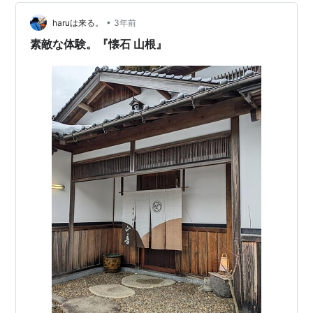
われ、 この歌をめぐる定頼とのエピソードは非常に有
•
名。 代作疑惑をかけられたとき、 見事にこの歌で切り返
haruは来る。
3年前
しました。 小式部内侍はあの有名な和泉式部のお嬢様🌸
素敵な体験。『懐石 山根』
とい…