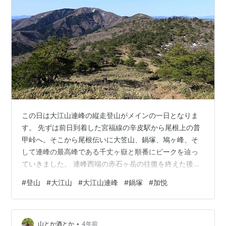
この日は大江山連峰の縦走登山がメインの一日となりま
す。 先ずは前日到着した宮福線の辛皮駅から尾根上の普
甲峠へ。そこから尾根伝いに大笠山、鍋塚、鳩ヶ峰、そ
して連峰の最高峰である千丈ヶ嶽と順番にピークを辿っ
ていきました。 連峰西端の赤石ヶ岳の往復を終えた後は
麓まで舗装路歩き、途中の与謝の集落内に立地する二軒
#
登山
#
大江山
#
大江山連峰
#
鍋塚
#
加悦
の酒蔵に立ち寄ったり、重伝建にも指定されている加悦
（ちりめん街道）の街並みを見物したりと、後半は打っ
て変わって観光モード。 その後はバスや列車を乗り継い
•
で西舞鶴まで移動しました。
山とか酒とか
4年前