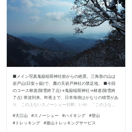
■メイン写真鬼嶽稲荷神社前からの絶景。三角形の山は
岩戸山(日室ヶ嶽)で、麓の天岩戸神社の禁足地。 ■今回
のコース林道(除雪終了点)→鬼嶽稲荷神社→林道(除雪終
了点) 寒波到来。昨夜まで、日本海側はかなりの積雪があ
り、この上ないスノーシュー日和。いや、「この上な
い」を通り越して、トレースなしのラッセル山行となっ
#
大江山
#
スノーシュー
#
ハイキング
#
登山
た。 ログカフェ フローレスタの前あたりまで除雪されて
#
トレッキング
#
遊山トレッキングサービス
いて、路肩に駐車。当初、鍋塚方面へと考えていたが、