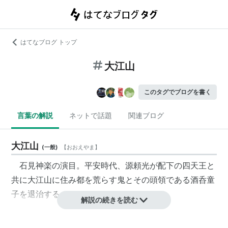
はてなブログ トップ
大江山
このタグでブログを書く
言葉の解説
ネットで話題
関連ブログ
大江山
(
一般
)
【
おおえやま
】
石見神楽の演目。平安時代、源頼光が配下の四天王と
共に大江山に住み都を荒らす鬼とその頭領である酒呑童
子を退治する。
解説の続きを読む