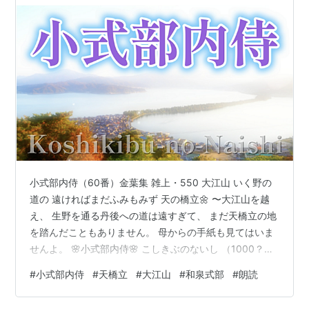
小式部内侍（60番）金葉集 雑上・550 大江山 いく野の
道の 遠ければまだふみもみず 天の橋立🌼 〜大江山を越
え、 生野を通る丹後への道は遠すぎて、 まだ天橋立の地
を踏んだこともありません。 母からの手紙も見てはいま
せんよ。 🌸小式部内侍🌸 こしきぶのないし （1000？～
1025） 橘道貞（たちばなのみちさだ）の娘 母親は和泉
#
小式部内侍
#
天橋立
#
大江山
#
和泉式部
#
朗読
式部 （「和泉式部日記」百人一首56番） 一条天皇の中
宮彰子（しょうし）に仕えました。 幼少時から才気を謳