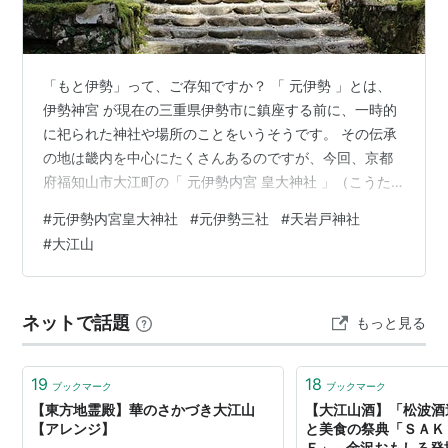
「もと伊勢」って、ご存知ですか？ 「 元伊勢 」とは、
伊勢神宮 が現在の三重県伊勢市に鎮座する前に、一時的
に祀られた神社や場所のことをいうそうです。 その伝承
の地は畿内を中心にたくさんあるのですが、今回、京都
府福知山市大江町の「 元伊勢内宮 皇大神社 」（こうた
いじんじゃ）に行ってきました。 「元伊勢内宮皇大神
#
元伊勢内宮皇大神社
#
元伊勢三社
#
天岩戸神社
社」（No.①）のある 福知山市大江町 は、H18年の合併
#
大江山
前は加佐郡大江町でした。現在、加佐郡は合併により消
滅しています。 この大江町は、大江山（No.②）の 鬼伝
説 で有名な地です。 町のいたるところに「鬼」がいまし
ネットで話題
もっと見る
たよ（笑） No.③は 日本三景 のひとつ「 天橋立 」です
が、最近、…
19
18
ブックマーク
ブックマーク
【東方地霊殿】華のさかづき大江山
【大江山酒】「松波酒
【アレンジ】
と美食の祭典「ＳＡＫ
Ｅ」 - 金沢おもしろ発