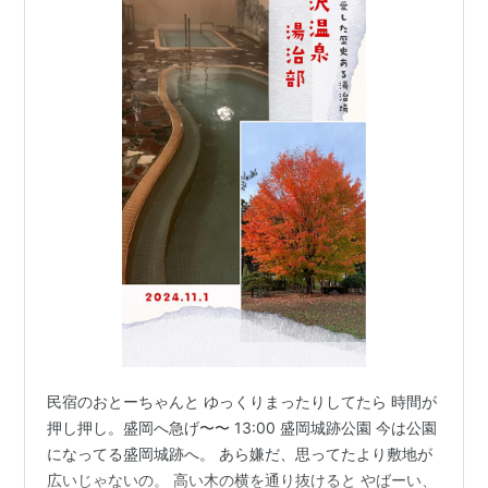
民宿のおとーちゃんと ゆっくりまったりしてたら 時間が
押し押し。盛岡へ急げ〜〜 13:00 盛岡城跡公園 今は公園
になってる盛岡城跡へ。 あら嫌だ、思ってたより敷地が
広いじゃないの。 高い木の横を通り抜けると やばーい、