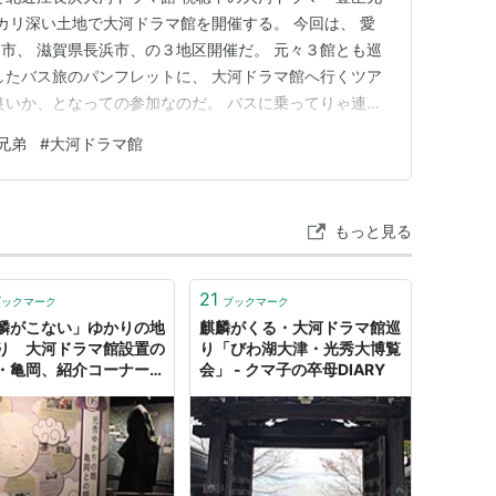
ユカリ深い土地で大河ドラマ館を開催する。 今回は、 愛
市、 滋賀県長浜市、の３地区開催だ。 元々３館とも巡
したバス旅のパンフレットに、 大河ドラマ館へ行くツア
良いか、となっての参加なのだ。 バスに乗ってりゃ連れ
楽さが良い感じ。 て事で、 この旅に参加してみたのだ。
兄弟
#
大河ドラマ館
 「この度」と「此の旅」がかかっておる。 (どうでもよ
が…
もっと見る
21
ブックマーク
ブックマーク
麟がこない」ゆかりの地
麒麟がくる・大河ドラマ館巡
り 大河ドラマ館設置の
り「びわ湖大津・光秀大博覧
・亀岡、紹介コーナー未
会」 - クマ子の卒母DIARY
｜社会｜地域のニュース
都新聞