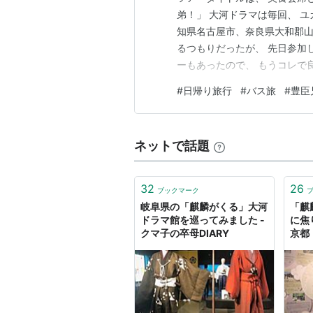
弟！」 大河ドラマは毎回、 
知県名古屋市、奈良県大和郡山
るつもりだったが、 先日参加
ーもあったので、 もうコレで
てってくれる。 その気軽さ気
#
日帰り旅行
#
バス旅
#
豊臣
ココで言う「このたび」とは、
い) なんと、昨日放送回の内容
ネットで話題
32
26
ブックマーク
岐阜県の「麒麟がくる」大河
「麒
ドラマ館を巡ってみました -
に焦
クマ子の卒母DIARY
京都
登場
｜京