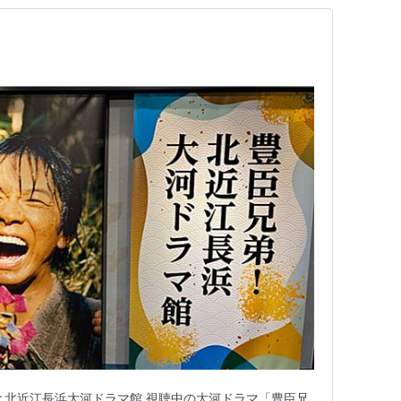
と北近江長浜大河ドラマ館 視聴中の大河ドラマ「豊臣兄