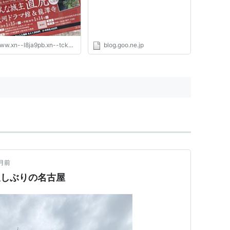
みた 主婦の日々～
ブ
ww.xn--l8ja9pb.xn--tckwe
blog.goo.ne.jp
月前
久しぶりの名古屋