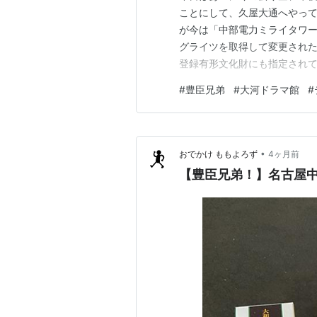
ことにして、久屋大通へやって
が今は「中部電力ミライタワー
グライツを取得して変更された
登録有形文化財にも指定されて
にお酒が飲めるようになって
#
豊臣兄弟
#
大河ドラマ館
#
いておしゃれな街並みに変貌し
公園内にはたくさんのショップ
•
おでかけ ももよろず
4ヶ月前
【豊臣兄弟！】名古屋