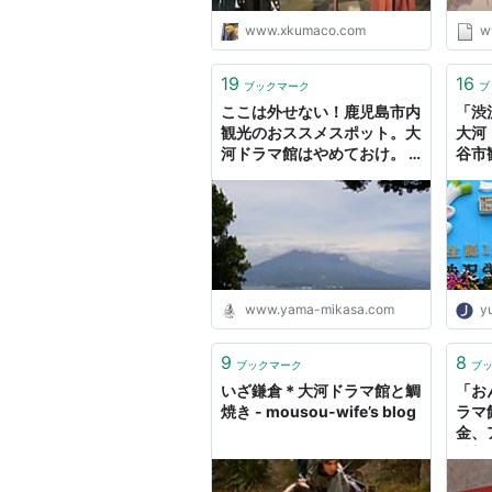
www.xkumaco.com
w
19
16
ブックマーク
ブ
ここは外せない！鹿児島市内
「渋
観光のおススメスポット。大
大河
河ドラマ館はやめておけ。 -
谷市
読書生活
www.yama-mikasa.com
y
9
8
ブックマーク
ブ
いざ鎌倉＊大河ドラマ館と鯛
「お
焼き - mousou-wife’s blog
ラマ
金、
感想
やっ