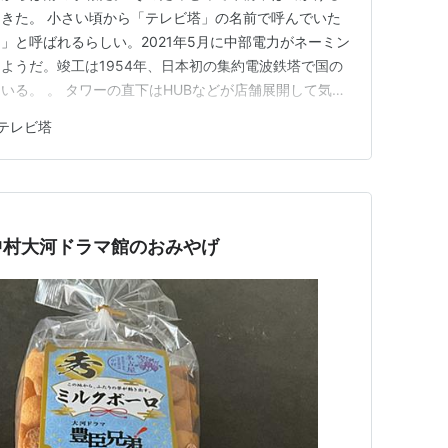
きた。 小さい頃から「テレビ塔」の名前で呼んでいた
」と呼ばれるらしい。2021年5月に中部電力がネーミン
ようだ。竣工は1954年、日本初の集約電波鉄塔で国の
いる。 。 タワーの直下はHUBなどが店舗展開して気軽
いた。子供の頃の久屋大通公園とは随分と印象が変わって
テレビ塔
ていた。 中日ビルも立派なビルに変貌を遂げている。
とおしゃれな雰囲…
中村大河ドラマ館のおみやげ