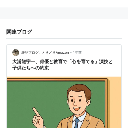
の恋人」「終わらない夏」「天うらら」など数多くのド
ラマに出演、さわやかな容ぼうと演技で人気を得る。映
画「ほとけ」や舞台「悪霊〜下女の恋」でも活躍。
96年にはＴＢＳ「君と出逢ってから」の主題歌「夏の
関連ブログ
午後」で歌手としてもデビュー。
祖父は俳優の故
高田浩吉
、叔母は女優の
高田美和
。
2000年、中村亜女里と入籍。
•
雑記ブログ、ときどきAmazon
1年前
大浦龍宇一、俳優と教育で「心を育てる」演技と
子供たちへの約束