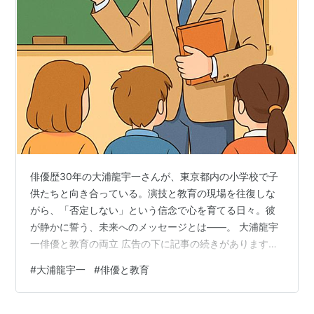
俳優歴30年の大浦龍宇一さんが、東京都内の小学校で子
供たちと向き合っている。演技と教育の現場を往復しな
がら、「否定しない」という信念で心を育てる日々。彼
が静かに誓う、未来へのメッセージとは――。 大浦龍宇
一俳優と教育の両立 広告の下に記事の続きがあります。
ペコリ 満開の桜の下、俳優・大浦龍宇一さんは、柔らか
#
大浦龍宇一
#
俳優と教育
な笑みをたたえていた。 俳優として30年超の道を歩みな
がら、今、大浦さんは教育の現場にも立っている。演技
と教育。その両方に込めた「変わらないもの」への静か