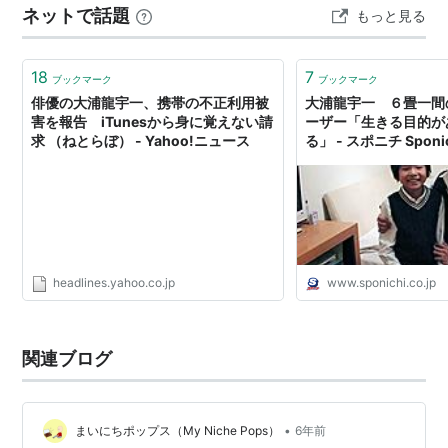
ネットで話題
もっと見る
な情熱を辿る。 項目 内容 デビュー30周年 ドラマ150作
以上に出演 教育活動開始 2年前から小学校勤務 教育理念
「否定しない」「聞く…
18
7
ブックマーク
ブックマーク
俳優の大浦龍宇一、携帯の不正利用被
大浦龍宇一 ６畳一間
害を報告 iTunesから身に覚えない請
ーザー「生きる目的が
求 （ねとらぼ） - Yahoo!ニュース
る」 - スポニチ Sponic
headlines.yahoo.co.jp
www.sponichi.co.jp
関連ブログ
•
まいにちポップス（My Niche Pops）
6年前