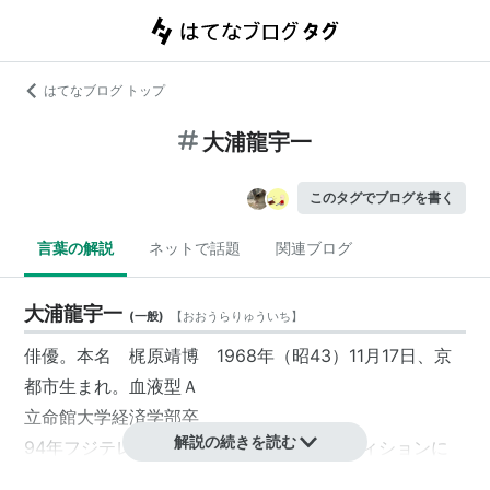
はてなブログ トップ
大浦龍宇一
このタグでブログを書く
言葉の解説
ネットで話題
関連ブログ
大浦龍宇一
(
一般
)
【
おおうらりゅういち
】
俳優。本名 梶原靖博 1968年（昭43）11月17日、京
都市生まれ。血液型Ａ
立命館大学経済学部卒
解説の続きを読む
94年フジテレビ「この世の果て」のオーディションに
合格し、俳優デビュー。以後、「最高の片想い」「最高