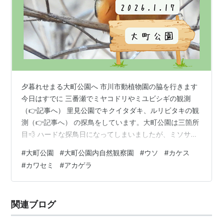
夕暮れせまる大町公園へ 市川市動植物園の脇を行きます
今日はすでに 三番瀬でミヤコドリやミユビシギの観測
（👉記事へ） 里見公園でキクイタダキ、ルリビタキの観
測（👉記事へ） の探鳥をしています。大町公園は三箇所
目💨 ハードな探鳥日になってしまいましたが、ミソサザ
イ情報を耳にしたので期待大です✨ 自然観察園の方へ。
#
大町公園
#
大町公園内自然観察園
#
ウソ
#
カケス
閉園時間もあるので急がねば 園内の大きな池に到着。橋
#
カワセミ
#
アカゲラ
が架かっていて素敵✨（橋好き🫶） メジロが出迎えてく
れました シジュウカラも なが〜い水路 いい景観 バラ園
の葦の方からキキーという声。カワセミがいました 足ち
関連ブログ
っちゃい😊 小さくてかわいいけど、立派な雄くんです 後
ろ姿も見せてくれました…