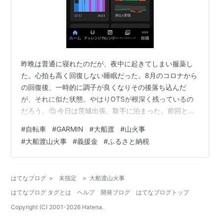
昨晩は普通に寝れたのだが、夜中に起きてしまい服薬し
た。心拍も高く回復しない睡眠だった。8月のコロナから
の回復後、一時的に調子が良くなりその後落ち込んだ
が、それに似た状態。やはりOTSが根深く残っているの
だろう。🤔 今日は茨城出張。取手に泊まった。前回と同
じ居酒屋にGO。ここの居酒屋は100点満点💯 安い、旨
#
自転車
#
GARMIN
#
大船渡
#
山火事
い、早い。ビール🍺と芋焼酎のソーダ割りを頂いた。マ
#
大船渡山火事
#
義援金
#
ふるさと納税
スターが鹿児島の方ということで芋焼酎の種類もたくさ
んあり満足。 大船渡の山火事が大変なことになってい
る。岩手県沿岸は過去何回か担当したことがあり非常に
はてなブログ
>
未指定
>
大船渡山火事
心が痛い。何もできないがふるさと納税で義援金を募っ
はてなブログ タグとは
ヘルプ
開発ブログ
はてなブログトップ
ていることを知ったので手続きした。 www…
Copyright (C) 2001-
2026
Hatena.