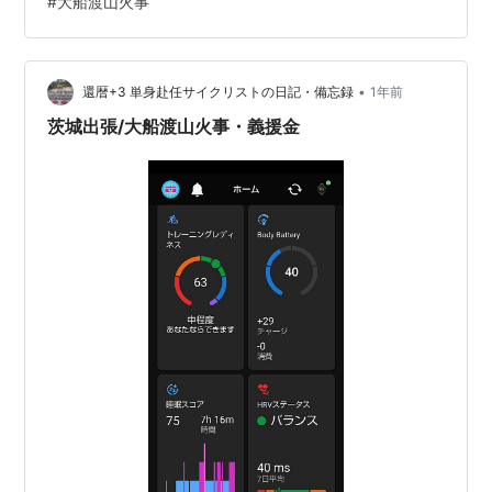
#
大船渡山火事
から、どのように燃えたのかなど誰も？見ていないので
何とも言えません。そして、次の報道動画なのですが、
どうなのでしょう？ https://www.youtube.com/watch?
•
app=desktop&v=ZtCzQGTtxC8 (0:49)おやおや、ブス
還暦+3 単身赴任サイクリストの日記・備忘録
1年前
ブス燃えていた木立が瞬間的に大発火して…
茨城出張/大船渡山火事・義援金