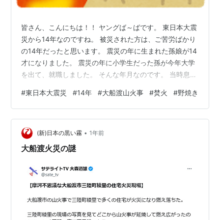
皆さん、こんにちは！！ ヤングば～ばです。 東日本大震
災から14年なのですね。 被災された方は、ご苦労ばかり
の14年だったと思います。 震災の年に生まれた孫娘が14
才になりました。 震災の年に小学生だった孫が今年大学
を出て、就職しました。 そんな年月なのです。 当時息子
の家族は、転勤で福島市にいました。 地震・津波の心配
#
東日本大震災
#
14年
#
大船渡山火事
#
焚火
#
野焼き
はなかったのですが、原発の事故には、本当に 驚き心配
いたしました。 私達は札幌でしたので、札幌に家族で避
難してきていました。 避難するにも、高速道路、飛行
•
機、フェリー、新幹線、電車すべてダメで、 ガソリンも
(新)日本の黒い霧
1年前
買えなかったけれど、車で新潟からのフェリーで小樽ま
大船渡火災の謎
で来て、 札幌まで来ま…