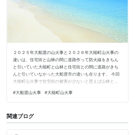
２０２５年大船渡の山火事と２０２６年大槌町山火事の
違いは、住宅街と山林の間に道路作って防火線をきちん
と引いていた大槌町と山林と住宅街との間に道路がきち
んと引いていなかった大船渡市の違いも在ります。 今回
大槌町山火事で住宅街の被害が少ないと思えば山林と住
宅街の間に防火線で有る道路がきちんと有るか無いかの
#
大船渡山火事
#
大槌町山火事
違いです。 大船渡市も大槌町も東日本大震災の津波で高
台移転集落ですが大船渡市は、防火線で有る道路が山林
と住宅街に有る部分と無い部分が有ったが大槌町は、き
関連ブログ
ちんと防火線で有る道路が山林と住宅街の間にあると言
う事です。 同じ岩手県で乾燥と強風で山火事が広がった
小雨も同じ条件で降雨待ちも同じ条件なのに住宅…