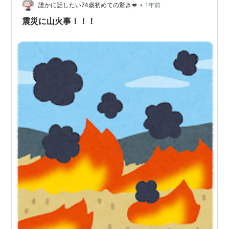
•
誰かに話したい74歳初めての驚き💋
1年前
震災に山火事！！！