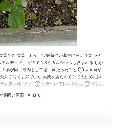
大葉たち 大葉（しそ）は栄養価が非常に高い野菜 β-カ
ルアルデヒド」 ビタミンKやカルシウムも含まれる しか
 大葉が固い原因として思い当たったこと ① 大量発芽
③ 大きく育てすぎていた 大葉を柔らかく育てるために試
番効果を感じた） ② 少量だけ肥料を入れる ③ 若いう
してみた結果 柔らかくなったら今度は虫に食べられた
大葉固い原因
#
HB101
大葉栽培は意外と手間が少なかった まとめ｜大葉がかたい原