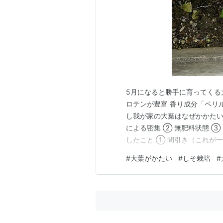
5月になると勝手に育ってくる
ロテンが豊富 香り成分「ペリ
し我が家の大葉はなぜかかたい
による密集 ② 無肥料状態 
したこと ① 間引き（これが一
ちにどんどん摘む 実際に改善
#
大葉がかたい
#
しそ栽培
#
HB-101を使ってみた感想 
因は「密集・無肥料・放置…