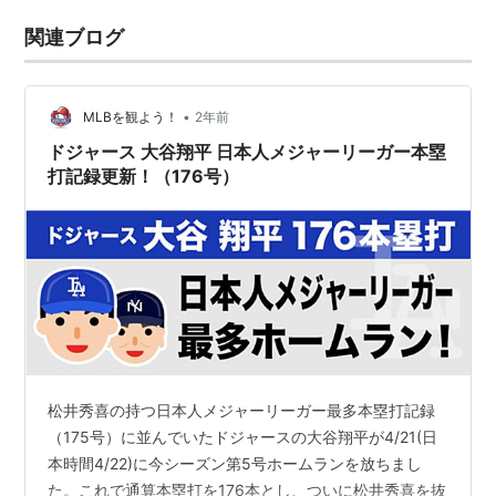
関連ブログ
•
MLBを観よう！
2年前
ドジャース 大谷翔平 日本人メジャーリーガー本塁
打記録更新！（176号）
松井秀喜の持つ日本人メジャーリーガー最多本塁打記録
（175号）に並んでいたドジャースの大谷翔平が4/21(日
本時間4/22)に今シーズン第5号ホームランを放ちまし
た。これで通算本塁打を176本とし、ついに松井秀喜を抜