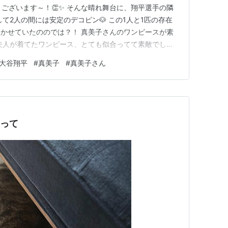
うございます～！👏✨ そんな晴れ舞台に、翔平選手の隣
して2人の間には安定のデコピン🐶 この1人と1匹の存在
かせていたののでは？！ 真美子さんのワンピースが素
夫人が着てたワンピース、とても似合ってて素敵でした
 ※画像から楽天ページに飛びます （同じワンピが見つけ
大谷翔平
#
真美子
#
真美子さん
メージ画像です(笑)） シンプルでありながら上品で、そ
れるデザイン…
日って