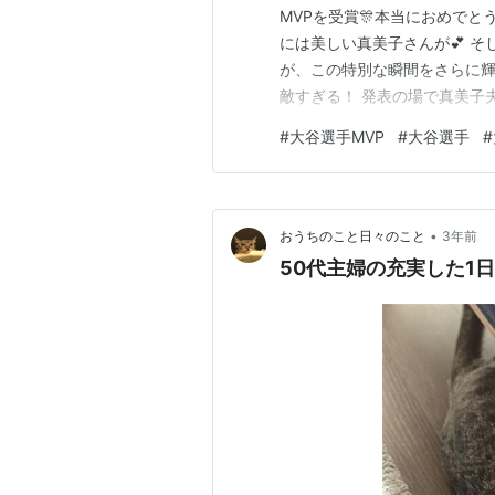
MVPを受賞🎊本当におめでと
には美しい真美子さんが💕 そ
が、この特別な瞬間をさらに輝
敵すぎる！ 発表の場で真美子
よね。 こんな感じの！！↓↓
#
大谷選手MVP
#
大谷選手
#
られなかったので、こちらはイ
してどこか可愛らしさも感じら
•
おうちのこと日々のこと
3年前
50代主婦の充実した1