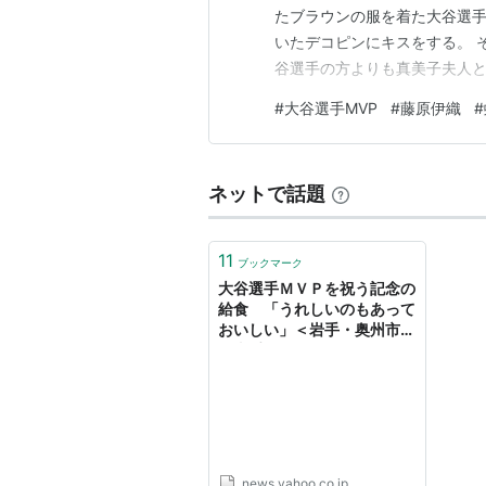
たブラウンの服を着た大谷選
いたデコピンにキスをする。 
谷選手の方よりも真美子夫人
登場しなかったが、大谷ファ
#
大谷選手MVP
#
藤原伊織
#
る。海外では「おいおい、真
ミコメントもあった。でも大谷
ネットで話題
11
ブックマーク
大谷選手ＭＶＰを祝う記念の
給食 「うれしいのもあって
おいしい」＜岩手・奥州市＞
（岩手めんこいテレビ） -
Yahoo!ニュース
news.yahoo.co.jp