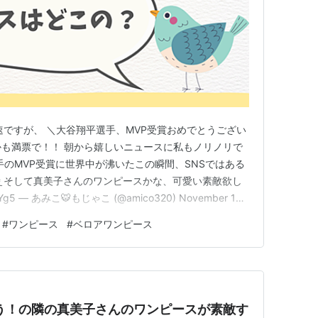
速ですが、 ＼大谷翔平選手、MVP受賞おめでとうござい
しかも満票で！！ 朝から嬉しいニュースに私もノリノリで
谷選手のMVP受賞に世界中が沸いたこの瞬間、SNSではある
ぇそして真美子さんのワンピースかな、可愛い素敵欲し
4uYg5 — あみこ🐯もじゃこ (@amico320) November 14,
なりつつある、真美子さんのお洋服ネタ！ 今回も素敵すぎ
#
ワンピース
#
ベロアワンピース
味に上品なライン、控えめなの…
う！の隣の真美子さんのワンピースが素敵す