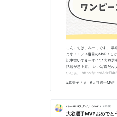
こんにちは、みーこです。 早
ます！！／ 4度目のMVP！
記事書いてまーす(^^)/ 大
話題が急上昇。 いい写真だね
いなぁ。 https://t.co/AdxFl
2025 そう、もう鉄板ネタに
#
真美子さま
#
大谷選手MVP
る真美子さん。 落ち着いた色
•
cawaiiiiiiスタイルbook
2年前
大谷選手MVPおめでと