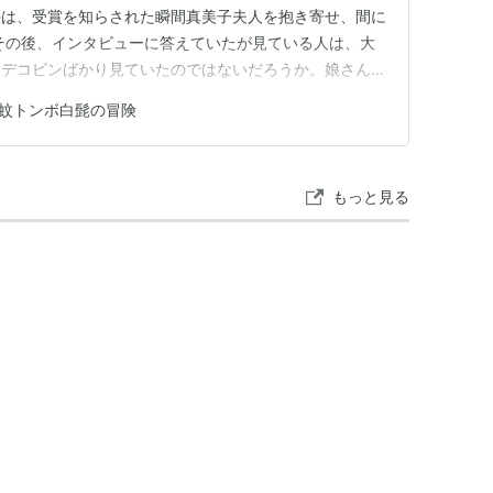
手は、受賞を知らされた瞬間真美子夫人を抱き寄せ、間に
その後、インタビューに答えていたが見ている人は、大
とデコピンばかり見ていたのではないだろうか。娘さんは
ミリーの様子をじっくり見ることができるいい機会であ
蚊トンボ白髭の冒険
美子夫人にキスすべきなんじゃない？」なんていうツッコ
選手らしい行動だった…
もっと見る