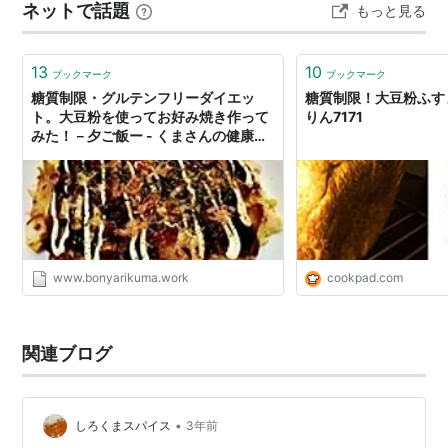
ネットで話題
もっと見る
っていて、糖質を抑える工夫がされています。正直、食
べる前はあまり味に期待していませんでしたが…
13
10
ブックマーク
ブックマーク
糖質制限・グルテンフリーダイエッ
糖質制限！大豆粉ふすま
ト。大豆粉を使ってお好み焼き作って
りん7171
みた！－夕ご飯ー - くまさんの健康ひ
とりご飯
www.bonyarikuma.work
cookpad.com
関連ブログ
•
しろくまスパイス
3年前