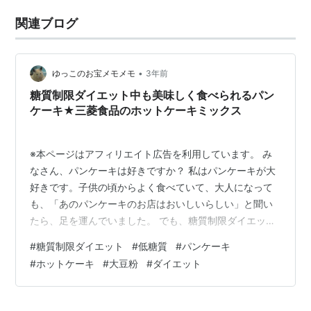
関連ブログ
•
ゆっこのお宝メモメモ
3年前
糖質制限ダイエット中も美味しく食べられるパン
ケーキ★三菱食品のホットケーキミックス
※本ページはアフィリエイト広告を利用しています。 み
なさん、パンケーキは好きですか？ 私はパンケーキが大
好きです。子供の頃からよく食べていて、大人になって
も、「あのパンケーキのお店はおいしいらしい」と聞い
たら、足を運んでいました。 でも、糖質制限ダイエット
を始めてからは、糖質の高いパンケーキとはすっかり縁
#
糖質制限ダイエット
#
低糖質
#
パンケーキ
遠くなってしまっていました。 でも、どうしてもパンケ
#
ホットケーキ
#
大豆粉
#
ダイエット
ーキを食べたい！と思ったときに三菱食品のからだシフ
ト糖質コントロールシリーズから出ている低糖質のホッ
トケーキミックスを見つけました。小麦粉に大豆粉が入