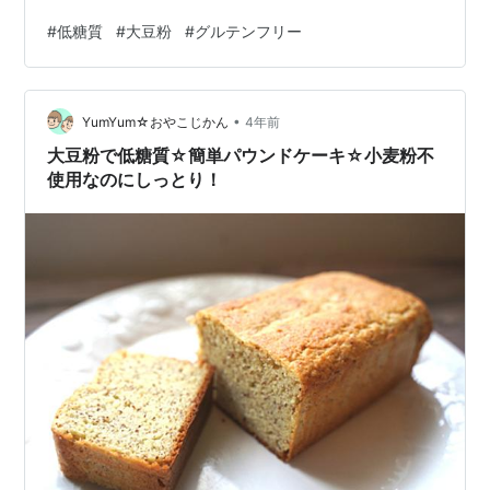
た、小麦粉の代わりに大豆粉で作っていますが、しっと
#
低糖質
#
大豆粉
#
グルテンフリー
りふわふわの生地です(^_^)v小麦粉を使っていないなんて
言われないとわからないほどしっとり食感です。また、
無糖ココアをたっぷりと使っているので満足感があり、
•
ココアのおかげで大豆特有のにおいも感じません。 私と
YumYum☆おやこじかん
4年前
夫はあまり糖質をとらないように気をつけており、次男
大豆粉で低糖質☆簡単パウンドケーキ☆小麦粉不
はグルテンを摂りすぎると肌荒れがお…
使用なのにしっとり！