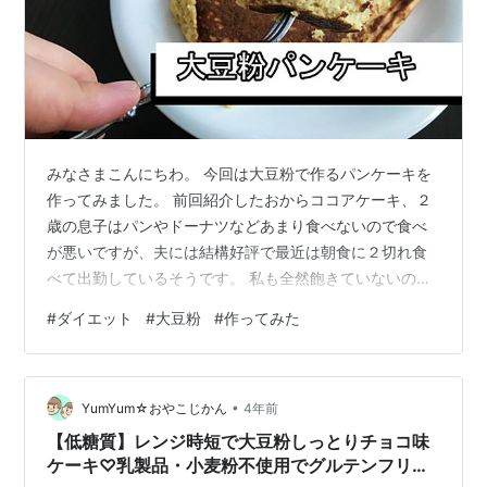
みなさまこんにちわ。 今回は大豆粉で作るパンケーキを
作ってみました。 前回紹介したおからココアケーキ、２
歳の息子はパンやドーナツなどあまり食べないので食べ
が悪いですが、夫には結構好評で最近は朝食に２切れ食
べて出勤しているそうです。 私も全然飽きていないので
週一で冷蔵庫に作り置きしています。（材料倍量にして
#
ダイエット
#
大豆粉
#
作ってみた
パウンド型２つ一気にオーブンで作っています） ダイエ
ット中の朝食、おやつにいかがですか？↓
miyakkokurashi.hatenablog.com 私が大豆粉を買った理
•
由 さっそくパパっと作ってしまいましょう 完成！実食！
YumYum☆おやこじかん
4年前
まとめ 私が大豆粉を買った理由 始まりはお好み焼きが食
【低糖質】レンジ時短で大豆粉しっとりチョコ味
べたいな～っ…
ケーキ♡乳製品・小麦粉不使用でグルテンフリ