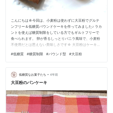
こんにちは☆今回は、小麦粉は使わずに大豆粉でグルテ
ンフリー＆低糖質パウンドケーキを作ってみました♪ ラカ
ントを使えば糖質制限をしている方でもギルトフリーで
食べられます。 卵が香るしっとりバニラ風味で、小麦粉
不使用だとは思えない美味しさです☆ 大豆粉はケーキつ
くりにとても向いている粉だなと感じます。 おからパウ
#
低糖質
#
糖質制限
#
パウンド型
#
大豆粉
ダーに比べてとてもしっとりするし、大豆特有の臭みも
あまり感じません。 ほんのり大豆の香りがするとても優
しい味のパウンドケーキです。 混ぜて焼くだけの簡単レ
•
シピをご紹介します♪ 材料 （18ｃｍパウンドケーキ型１
低糖質なお菓子たち
4年前
台分） ○バター ６０ｇ ○ラカントまたは砂糖 ６０ｇ ○
大豆粉のパンケーキ
塩 ひとつまみ ○卵 …