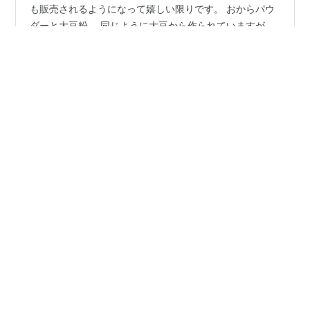
小麦粉の代わりに使用する大豆粉。 最近ではスーパーで
も販売されるようになって嬉しい限りです。 おからパウ
ダーと大豆粉。 同じように大豆から作られていますが、
異なる物です。 おからパウダーはおからを乾燥して粉末
にしています。 加熱済みの食品ですから、ヨーグルトや
飲料にそのまま混ぜて食べることができます。 大豆粉は
#
ロカボスイーツ
#
ヘルシースイーツ
#
大豆粉
非加熱。 加熱調理をしてから食べなくてはいけません。
#
お菓子作り