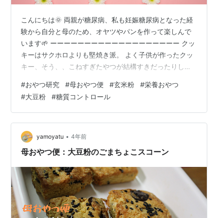
こんにちは🌞 両親が糖尿病、私も妊娠糖尿病となった経
験から自分と母のため、オヤツやパンを作って楽しんで
います🌱 ーーーーーーーーーーーーーーーーーーー クッ
キーはサクホロよりも堅焼き派。 よく子供が作ったクッ
キー、そう、、こねすぎたやつが結構すきだったりしま
す← ただ、カリッと感は 砂糖の力が必要だったり。 ザク
#
おやつ研究
#
母おやつ便
#
玄米粉
#
栄養おやつ
っと感は グルテンの力が必要だったり。 何かとおいしい
#
大豆粉
#
糖質コントロール
お菓子ってやっぱり背徳感をもちながら食べるもんだな
ーと実感。 今回はカリッと感はほしいので GI値は低めの
ココナッツシュガーと 栄養価たっぷりの玄米粉、 大豆粉
で糖質を調整経過ふくめ、お届けします♡ 試作1回目 材
•
yamoyatu
4年前
料 玄米粉50g …
母おやつ便：大豆粉のごまちょこスコーン