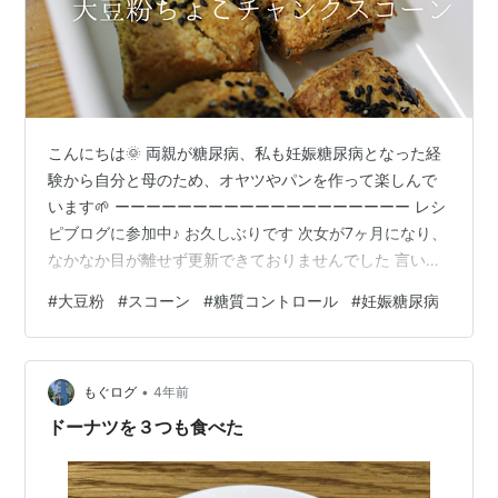
こんにちは🌞 両親が糖尿病、私も妊娠糖尿病となった経
験から自分と母のため、オヤツやパンを作って楽しんで
います🌱 ーーーーーーーーーーーーーーーーーーー レシ
ピブログに参加中♪ お久しぶりです 次女が7ヶ月になり、
なかなか目が離せず更新できておりませんでした 言い訳
はさておき、 今回は大豆粉のスコーンです♪ 前オートミ
#
大豆粉
#
スコーン
#
糖質コントロール
#
妊娠糖尿病
ールと全粒粉のスコーン作ったとき(下記記事) 美味しか
ったんですけど 糖質がちょっと気になりまして
yamoyatu.com 今回は大豆粉配合で糖質コントロールし
•
ています それからベーキングパウダーはきれていたので
もぐログ
4年前
今回入れてません むしろない方が食べ応えを感じやすく
ドーナツを３つも食べた
て良いです(*´…