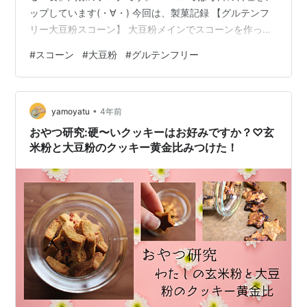
ップしています(・∀・) 今回は、製菓記録 【グルテンフ
リー大豆粉スコーン】 大豆粉メインでスコーンを作って
みた。 小麦不使用のグルテンフリーです。おやつではな
#
スコーン
#
大豆粉
#
グルテンフリー
く惣菜系向きのスコーン。 ◆スコーンをいろんな粉で作
ってみていますが、今回は大豆粉。 小麦に比べオートミ
ールだと風味は大きく変わるけど普通に美味しかった。
•
大豆粉はどうか？？ 結果から言うと、お茶菓子としては
yamoyatu
4年前
イマイチ。 大豆粉なので「おから」のような風味がする
おやつ研究:硬〜いクッキーはお好みですか？♡玄
しモソモソ。 （少量…
米粉と大豆粉のクッキー黄金比みつけた！