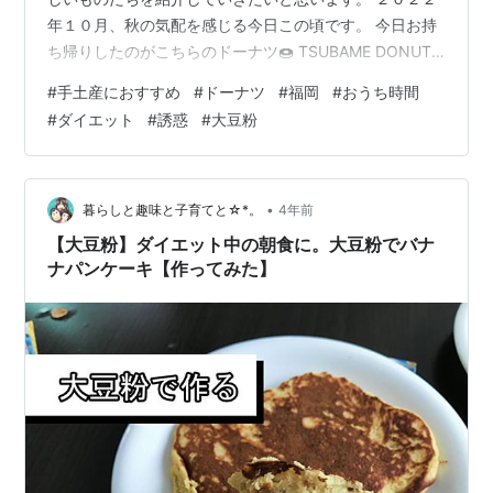
年１０月、秋の気配を感じる今日この頃です。 今日お持
ち帰りしたのがこちらのドーナツ🍩 TSUBAME DONUT
つばめドーナツ こちらはベーシックなドーナツ。生地が
#
手土産におすすめ
#
ドーナツ
#
福岡
#
おうち時間
ふわふわで素朴な甘さ。とても幸せな気分になりまし
#
ダイエット
#
誘惑
#
大豆粉
た。 TSUBAME DONUTのドーナツは国産大豆粉を使用
したソイドーナツで、国産米原料の油で揚げたからだに
やさしいドーナツです。 生地はふわふわ生地、もっちり
生地、しっとり生地の３種類があり、その日によって店
•
暮らしと趣味と子育てと☆*。
4年前
頭に並…
【大豆粉】ダイエット中の朝食に。大豆粉でバナ
ナパンケーキ【作ってみた】