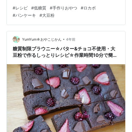
た。 今日は大豆のパンケーキのレシピをご紹介します。
#
レシピ
#
低糖質
#
手作りおやつ
#
ロカボ
Instagramでスワイプレシピも公開中です。 ご参考に⇩
#
パンケーキ
#
大豆粉
View this post on Instagram A post shared by すずめ
(@f.suzume) 材料 作り方 ポイント カロリーと糖質 材料
（１食分） 卵黄 １つ アーモンドミルク 大さじ１杯 溶…
•
YumYum☆おやこじかん
4年前
糖質制限ブラウニー☆バター&チョコ不使用・大
豆粉で作るしっとりレシピ☆作業時間10分で簡
単！