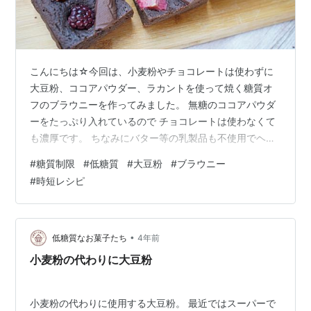
こんにちは☆今回は、小麦粉やチョコレートは使わずに
大豆粉、ココアパウダー、ラカントを使って焼く糖質オ
フのブラウニーを作ってみました。 無糖のココアパウダ
ーをたっぷり入れているので チョコレートは使わなくて
も濃厚です。 ちなみにバター等の乳製品も不使用でヘル
シー&低糖質です。 大豆粉100%でグルテンフリーでもあ
#
糖質制限
#
低糖質
#
大豆粉
#
ブラウニー
ります。 とてもしっとりしていて、小麦粉不使用だなん
#
時短レシピ
て言われないとわからないと思います！ 目次 大豆粉ブラ
ウニーの材料 (20×20スクエア型） おすすめの材料 作り
方 大豆粉ブラウニーの材料 (20×20スクエア型） ○植物
油 （サラダ油、米油、太白ごま油等）80g ○ラカント
•
低糖質なお菓子たち
4年前
90…
小麦粉の代わりに大豆粉