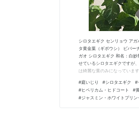
シロタエギク センリョウ ア
タ黄金葉（ギボウシ） ビバー
ガオ シロタエギク 和名：白妙
せているシロタエギクですが
は綺麗な葉のみになっています。 
しが強い南側の庭から、風通し
#
庭いじり
#
シロタエギク
#
は2代目で前の代は根腐れで枯
#
ヒペリカム・ヒドコート
#
れてしまったのではないかと注
#
ジャスミン・ホワイトプリン