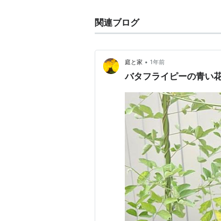
関連ブログ
•
庭と家
1年前
バタフライピーの青い