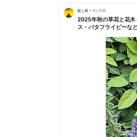
•
庭と家
8ヶ月前
2025年秋の草花と花
ス・バタフライピーな