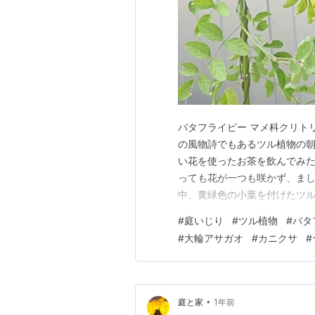
バタフライピー マメ科クリトリア
の風物詩でもあるツル植物の
い花を使ったお茶を飲んでみた
っても花が一つも咲かず、まし
中、黄緑色の小葉を付けたツル
しく 2025.9.15 バタフ
#
庭いじり
#
ツル植物
#
バタ
るなら、我が家のツル植物を一
#
大輪アサガオ
#
カニクサ
#
科ヤマノイモ属のツル性…
•
庭と家
1年前