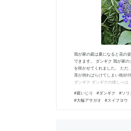
我が家の庭は夏になると花の
できます。 ダンギク 我が家
を咲かせてくれました。 ただ
茎が倒ればらけてしまい格好付か
ダンギク ダンギクの雄しべは
していたとに気付きませんでし
#
庭いじり
#
ダンギク
#
ソリ
たソリダコ・ファイヤーワーク
#
大輪アサガオ
#
スイフヨウ
ます。 2025.10.3 ソリ…