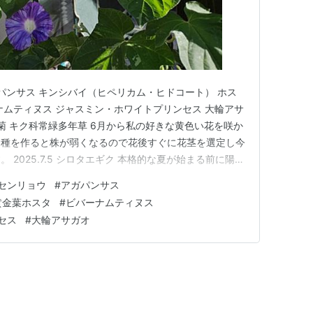
ガパンサス キンシバイ（ヒペリカム・ヒドコート） ホス
ナムティヌス ジャスミン・ホワイトプリンセス 大輪アサ
菊 キク科常緑多年草 6月から私の好きな黄色い花を咲か
、種を作ると株が弱くなるので花後すぐに花茎を選定し今
2025.7.5 シロタエギク 本格的な夏が始まる前に陽射
の良い北東側に移動しました。 実はこのシロタエギク
センリョウ
#
アガパンサス
れてしまい、その原因が土が乾く前に水をやり株元が蒸
黄金葉ホスタ
#
ビバーナムティヌス
…
セス
#
大輪アサガオ