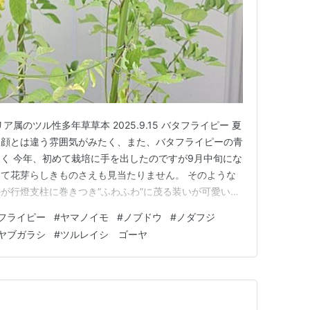
属のツル性多年草草本 2025.9.15 バタフライピー 夏
朝顔とは違う雰囲気がみたく、また、バタフライピーの青
く 今年、初めて栽培に手を出したのですが9月中旬にな
て花芽らしきものさえも見当たりません。 そのような
が行燈支柱に巻きつき”ふわふわ”に茂る装いが可愛いら
ライピー 私好みのリーフだと花もないバタフライピーを紹介す
フライピー
#
ヤマノイモ
#
ノブドウ
#
ノダフジ
緒に紹介しようとなりました。 ヤマノイモ ヤマノイモ
ヤブガラシ
#
ツルレイシ ゴーヤ