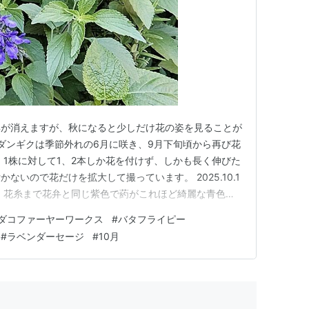
姿が消えますが、秋になると少しだけ花の姿を見ることが
のダンギクは季節外れの6月に咲き、9月下旬頃から再び花
、1株に対して1、2本しか花を付けず、しかも長く伸びた
ないので花だけを拡大して撮っています。 2025.10.1
、花糸まで花弁と同じ紫色で葯がこれほど綺麗な青色を
た。 ソリダコ・ファイヤーワークス 9月から咲いてい
ダコファーヤーワークス
#
バタフライピー
スの花が、綺麗に咲き揃ったのは10月上旬頃だと思い
#
ラベンダーセージ
#
10月