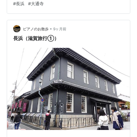
#
長浜
#
大通寺
ブースにスタンプが置いてあるようです。 何これ？
NAGAHAMA Kimono AWARDSだって。 お寺に向かう参
道に赤毛氈が敷かれたランウェイができてました。 午後
•
からここで市内の着物業者自慢の振袖や新しいスタイリ
ピアノのお散歩
9ヶ月前
ングの着物のファッションショーが行われ、一般投票で
長浜（滋賀旅行①）
受賞者が決…