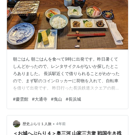
朝ごはん 朝ごはんを食べて9時に出発です。昨日暑くて
しんどかったので、レンタサイクルがないか探したとこ
ろありました。 長浜駅近くで借りられることがわかった
ので、まず駅のコインロッカーに荷物を入れて、自転車
を借りて出発です。 昨日行った長浜鉄道スクエアの前に
ある慶雲館からです。 慶雲館は明治19年秋、明治天皇皇
#
慶雲館
#
大通寺
#
曳山
#
長浜城
后両陛下が長浜に来られるとのことで浅見又蔵翁が私財
を投じて三ケ月あまりの突貫工事で建てられたそうで
す。 次は大通寺へ 江戸時代初期に建立され、真宗大谷派
•
（東本願寺）の別院。伏見城の遺構と伝えられているそ
歴史ぶらり１人旅
4年前
うです。 旅行に出かける前日、長浜の巨大万華鏡をテレ
＜お城へぶらり４＞奥三河 山家三方衆 戦国生き残