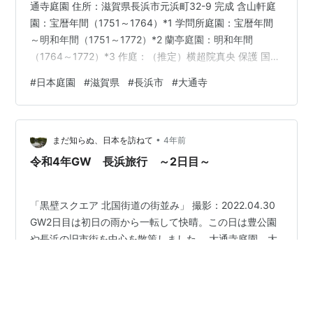
通寺庭園 住所：滋賀県長浜市元浜町32-9 完成 含山軒庭
園：宝暦年間（1751～1764）*1 学問所庭園：宝暦年間
～明和年間（1751～1772）*2 蘭亭庭園：明和年間
（1764～1772）*3 作庭：（推定）横超院真央 保護 国指
定名勝 大通寺含山軒および蘭亭庭園 長浜市指定名勝 大
#
日本庭園
#
滋賀県
#
長浜市
#
大通寺
通寺学問所庭園 長浜御坊の三つの名勝庭園 滋賀県長浜市
にある大通寺。地元では「長浜御坊」の名で親しまれて
いる寺院です。この大通寺には国の名勝に指定されてい
•
る含山軒庭園、蘭亭庭園、そして長浜市の名勝に指定さ
まだ知らぬ、日本を訪ねて
4年前
れている学問所庭園があります。 訪問当日…
令和4年GW 長浜旅行 ～2日目～