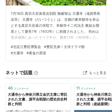
7月18日 真宗大谷派長浜別院 無礙智山 大通寺（滋賀県長
浜市） 大通寺（だいつうじ）は、京都の東本願寺を本山
とする真宗大谷派の寺院で、本願寺十二代法主 教如を開
基として慶長7年（1602年）に創建されました。 初めは
長浜城跡にあったそうですが、慶長11年（1606年）に現
在地に移動したとされてます。 京都伏見城の殿舎を徳川
#
北近江豊臣博覧会
#
豊臣兄弟！大河ドラマ館
家康から賜った教如は、はじめは東本願寺の御影堂とし
#
大通寺
#
黄金の茶室
てその殿舎を使っていましたが、承応年間（1652〜1654
年）に大通寺の本殿として移築したものと伝わります。
今、その大通寺の境内には、『豊臣兄弟！ 北近江長浜 大
ネットで話題
もっと見る
河ドラマ館』がオープンしてます。大河ドラマ館を訪れ
るのは、2…
46
11
ブックマーク
ブックマーク
大通寺から神奈川県立金沢文庫に寄託
大通寺から神奈川県立
された文書、源平合戦期の歴史的史料
された文書、源平合戦
群と判明
群と判明（産経新聞） -
ス