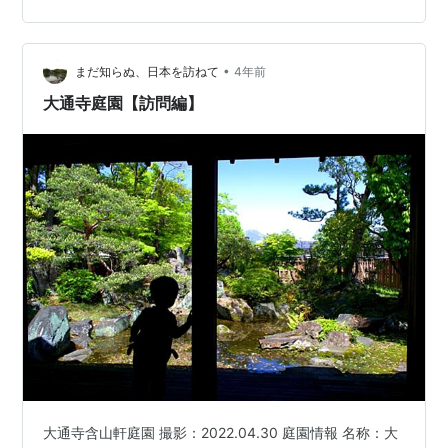
番号①②③と同じ) を取り上げております。 前回は、
①作手亀山城を探訪しました。 今回は③田峰城です。
先週現地に行ってきました。 ネタ切れ暫定対応のつもり
•
が、だんだん 本命になってきてます( ´艸｀) 下の地図の
まだ知らぬ、日本を訪ねて
4年前
③が今回探訪した田峰城です。 ～東三河 菅沼氏～ 菅沼
大通寺庭園【訪問編】
一族は…
大通寺含山軒庭園 撮影：2022.04.30 庭園情報 名称：大