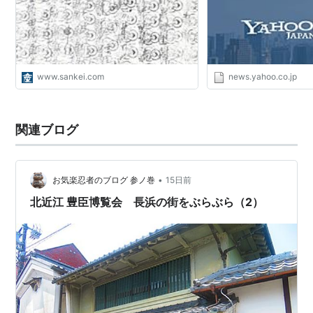
www.sankei.com
news.yahoo.co.jp
関連ブログ
•
お気楽忍者のブログ 参ノ巻
15日前
北近江 豊臣博覧会 長浜の街をぶらぶら（2）