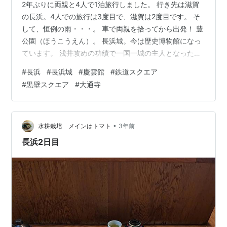
2年ぶりに両親と4人で1泊旅行しました。 行き先は滋賀
の長浜。4人での旅行は3度目で、滋賀は2度目です。 そ
して、恒例の雨・・・。 車で両親を拾ってから出発！ 豊
公園（ほうこうえん）。 長浜城。今は歴史博物館になっ
ています。 浅井攻めの功績で一国一城の主人となった豊
臣秀吉が初めて築いた長浜城。 展望室からの眺め。 琵琶
#
長浜
#
長浜城
#
慶雲館
#
鉄道スクエア
湖が綺麗に見えるはずなのですが、何も見えません
#
黒壁スクエア
#
大通寺
（笑） 駐車場からお城まで歩く間に見つけたお店で昼食
にすることにしました。 名物料理「焼き鯖そうめん」の
定食。 焼き鯖寿司なども付いて、思いがけず満足なお昼
ご飯。味はかなり濃い目ですが、美味しかったです。 こ
•
水耕栽培 メインはトマト
3年前
こから歩きます。 慶雲館に…
長浜2日目