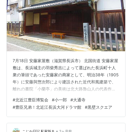
7月18日 安藤家屋敷（滋賀県長浜市） 北国街道 安藤家屋
敷は、長浜城主の羽柴秀吉によって選ばれた長浜町十人
衆の筆頭であった安藤家の商家として、明治38年（1905
年）に安藤與惣次郎により建設された近代和風建築で、
離れの書院「小蘭亭」の美術は北大路魯山人の代表作と
して知られているそうです。 表札・印鑑のお店が面白い
#
北近江豊臣博覧会
#
小一郎
#
大通寺
ww 黒壁五號館（滋賀県長浜市） 黒壁五號館の黒壁
#
豊臣兄弟！北近江長浜大河ドラマ館
#
黒壁スクエア
AMISUさんはお土産物店。 建物は、明治7年（1874年）
に町民の寄付で建てられた現在の長浜小学校の前身とな
る洋風木造校舎の一部だったそうです。 地酒やクラフト
ビールですね。 色が凄い！ 96 CAFEさんの黒壁ソフトク
•
こじか日記 私家版Ｂ
2ヶ月前