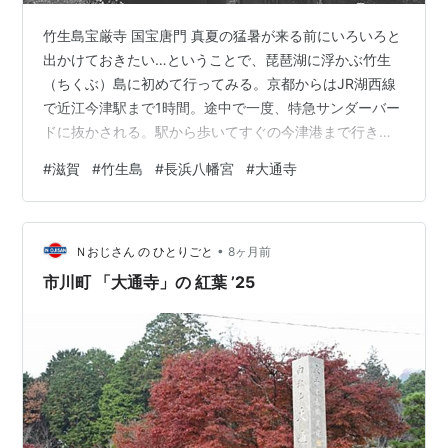
竹生島宝厳寺 国宝唐門 真夏の猛暑が来る前にいろいろと
出かけておきたい…ということで、琵琶湖に浮かぶ竹生
（ちくぶ）島に初めて行ってみる。京都からはJR湖西線
で近江今津駅まで1時間。途中で一度、特急サンダーバー
ドに抜かされる。駅から歩いてすぐの今津港まで行き、
予約していたクルーズ船に乗る。今回は、今津港→竹生
#
滋賀
#
竹生島
#
長浜八幡宮
#
大通寺
島→長浜港というコースを申し込んだ。乗船料は3600
円。今津港を出発し、竹生島までは25分の船旅となる。
竹生島での自由時間は70分だ。竹生島宝厳寺HPの解説は
•
次の通り。 神亀元年（724年）聖武天皇が、夢枕に立っ
Ｎおじさん の ひとりごと
8ヶ月前
た天照皇大神より「江州の湖中に小島がある。その島は
市川町 「大通寺」の 紅葉 ’25
弁才天の聖地であるから、寺院…