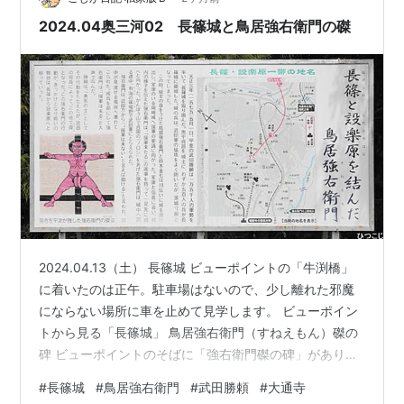
リームww …
2024.04奥三河02 長篠城と鳥居強右衛門の磔
2024.04.13（土） 長篠城 ビューポイントの「牛渕橋」
に着いたのは正午。駐車場はないので、少し離れた邪魔
にならない場所に車を止めて見学します。 ビューポイン
トから見る「長篠城」 鳥居強右衛門（すねえもん）磔の
碑 ビューポイントのそばに「強右衛門磔の碑」がありま
す。 武田勝頼さんに囲まれた長篠城から脱出して、岡崎
#
長篠城
#
鳥居強右衛門
#
武田勝頼
#
大通寺
城に援軍を頼みに行き、吉報を持って戻ってきたら武田