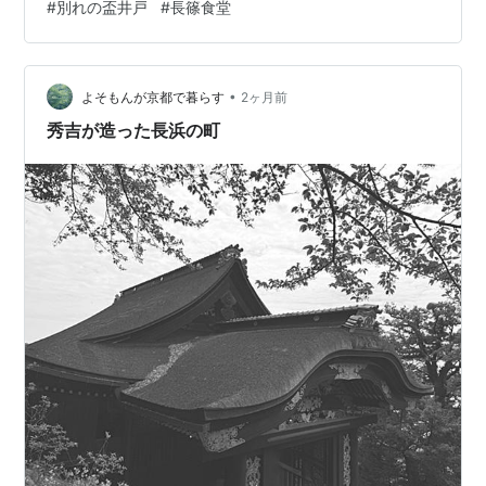
#
別れの盃井戸
#
長篠食堂
軍に捕まってしまい、磔になった方とのこと。 「援軍は
来ない」とお城側にうそをつけば助けると言われたけ
ど、「来る！」と伝えて磔にされたというエピソード。
ほんとの話か分からないけど、お城側の人と話をさせな
•
よそもんが京都で暮らす
2ヶ月前
ければよかったのに・・と思い…
秀吉が造った長浜の町