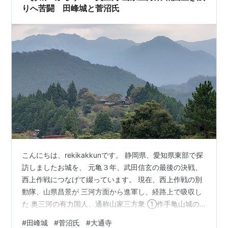
ビでしていたので、見てきましたが、写…
りへ苦闘 田峰城と菅沼氏
こんにちは、rekikakkunです。 静岡県、愛知県東部で探
訪しましたお城を、 元亀３年、武田信玄の最後の決戦、
西上作戦につなげて綴っています。 現在、西上作戦の別
動隊、山県昌景が 三河方面から進軍し、経路上で吸収し
た 奥三河の有力国人、通称山家三方衆 ①作手亀山城の
奥平氏 ②長篠城の菅沼氏 ③田峰城の菅沼氏 (下地図の
#
田峰城
#
菅沼氏
#
大通寺