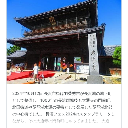
2024年10月12日 長浜市街は羽柴秀吉が長浜城の城下町
として整備し、1606年の長浜廃城後も大通寺の門前町、
北国街道や琵琶湖水運の要衝として発展した琵琶湖北部
の中心街でした。 長濱フェス2024のスタンプラリーをし
ながら、その大通寺の門前町にやってきました。 大通寺
の境内もフェスの会場になっていて、長浜浪漫ビールの