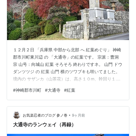
１２月２日 「兵庫県 中部から北部 へ 紅葉めぐり」 神崎
郡市川町東川辺 の 「大通寺」の紅葉です。 宗派：曹洞
宗 山号：向城山 紅葉 そろそろ 終わりですネ。 山門 ドウ
ダンツツジ の 紅葉 山門 横のツワブキも咲いてました。
境内の サザンカ（山茶花）は、高さ１０m、幹回り１.５
ｍの巨木で、 市川町指定文化財にもなっています。 本堂
#
神崎郡市川町
#
大通寺
#
紅葉
ご訪問有難うございます。 皆さまの「☆：スター」クリ
ック を 励みに 毎日 更新に チャレンジ しています。 ラ
ンキングに参加中。クリックして応援お願いします！
•
お気楽忍者のブログ 参ノ巻
9ヶ月前
大通寺のランウェイ（再録）