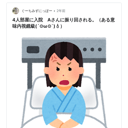
•
ぐーちみずにっぽー
2年前
4人部屋に入院 Aさんに振り回される。（ある意
味内視鏡級(´⊙ω⊙`)💧）