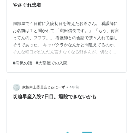
な大金をポンと払えるくらいのお金持ち…
やさぐれ患者
同部屋で４日前に入院初日を迎えたお爺さん。 看護師に
お名前は？と聞かれて 「織田信長です。」 「もう、何言
ってんの、フフフ。」 看護師との会話で茶々入れて楽し
そうであった。 キャバクラかなんかと間違えてるのか。
そんな軽口がだんだん言えなくなる爺さんが、切なくな
る。 術後の経過のせいか、話してられないのだ。 あと新
#
病気の話
#
大部屋での入院
入り患者に手を取られてて、看護師さんも適当にあしら
うようになる。 入院すると分かるが、話し相手はほとん
どいない。 ケータイかテレビが主な１日。 後はたまに看
•
護師から薬もらって、体温測って、体調聞かれるぐら
家族向上委員会じゅにーず
4年前
い。 最近ではもっぱら、清掃のおばちゃんと喋ってる。
切迫早産入院7日目。退院できないかも
患者同士は話しかけにくい。…