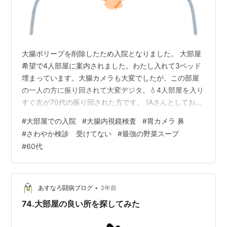
大腸ポリープを削除したため入院となりました。 大部屋
希望で4人部屋に案内されました。わたし入れて3ベッド
埋まっています。大腸カメラも大変でしたが、この部屋
の一人の方に振り回されて大変デジタ。💧4人部屋を入り
すぐ左が70代の振り回された方です。 (Aさんとしておき
ます。o(｀ω´ )o) その方の相向かいが1泊入院のBさん、
#
大部屋での入院
#
大腸内視鏡検査
#
胃カメラ 鼻
Bさんの並びベットが2泊入院のわたしです。 Bさんと同
#
さわやか検診 受けてない
#
最強の野菜スープ
時にこの部屋に入りマシタ。 コロナ以降個室のカーテン
#
60代
を開けることはありません。 わたしとBさんがこの部屋
に入った途端、Aさんのデカい声での独り言がはじまった
んです。 (´⊙ω⊙`) カーテン閉めたままなので中で何をし
てるの…
•
あすなろ闘病ブログ
3年前
74.大部屋の良い所を探してみた