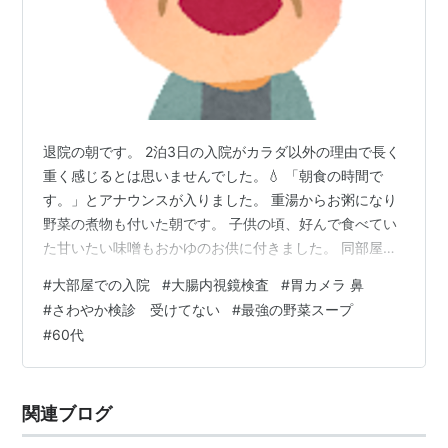
退院の朝です。 2泊3日の入院がカラダ以外の理由で長く
重く感じるとは思いませんでした。💧 「朝食の時間で
す。」とアナウンスが入りました。 重湯からお粥になり
野菜の煮物も付いた朝です。 子供の頃、好んで食べてい
た甘いたい味噌もおかゆのお供に付きました。 同部屋の
Aさんは午前中胃カメラ予定なんで朝食は食べられませ
#
大部屋での入院
#
大腸内視鏡検査
#
胃カメラ 鼻
ん。 gootimizu.hatenablog.com でも昨夜「明日の胃カ
#
さわやか検診 受けてない
#
最強の野菜スープ
メラは拒否しようと思う。他のもっと大きい病院を探す
#
60代
よ〜もう決めたんだからねっ！！」っと言っていまし
た。 本当にそうするのかちょっと気になってきました。
Aさんは食堂には見えません。 部屋に戻ると昨日と同様
関連ブログ
「今日の胃…