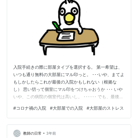
入院手続きの際に部屋タイプを選択する。 第一希望は、
いつも通り無料の大部屋にマル印っと。 ･･･いや、まてよ
もしかしたらこれが最後の入院かもしれない（根拠な
し） 思い切って個室にマル印をつけちゃおうか ･･･ いや
いや、この病院の個室代は高いし。 ･･････ でも、最後の
入院（根拠なし）の思い出に･･･個室にマルを ･･･やっぱ
#
コロナ禍の入院
#
大部屋での入院
#
大部屋のストレス
高いよなぁ 個室に、まるジルシを･･･ かいてきな、ニュ
ウイン セイカツ ヲ ｵｸﾘﾀｲﾅｧｧ 葛藤の末、大部屋を希望し
た。 私のVIPな入院生活は遠い夢の中へ。 個室になった
•
ら差額ベッド代だけで軽く20万は超える。 高いよーこん
教師の日常
3年前