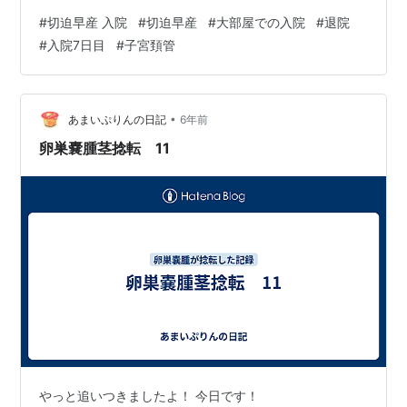
祈りながら診察台へ。 子宮頚管の長さは２．０２セン
#
切迫早産 入院
#
切迫早産
#
大部屋での入院
#
退院
チ！ １週間前は１．８センチで入院したのでちょっと伸
#
入院7日目
#
子宮頚管
びてる！ すごくうれしかったです。でも先生の反応は違
いました。 先生は、「見た目には伸びてるけど、子宮頚
管はまだまだ短くなりそう。これじゃ退院できないです
ね。すぐにでも点滴をした方がいいと思いますけど、い
•
あまいぷりんの日記
6年前
ちを旦那さんにも方針を相談して決め…
卵巣嚢腫茎捻転 11
やっと追いつきましたよ！ 今日です！