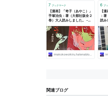
7
6
ブックマーク
ブ
【漫画】「奇子（あやこ）」
【漫
手塚治虫：著（大都社版全２
：著
巻）大人読みしました。 -
読み
「言葉こそ人生」読むだけ元
人生
気お届け人の"今ここを生き
の"
る心"の裏側
imakokowoikiru.hatenablog.com
im
関連ブログ