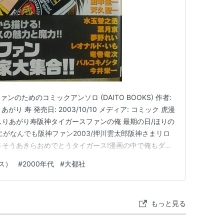
のためのコミックアンソロ (DAITO BOOKS) 作者:
がり 寿 発売日: 2003/10/10 メディア: コミック 虎漫
/しりあがり寿阪神タイガースファンの俺 最期の日/ほりの
なにがなんでも阪神ファン2003/押川雲太郎阪神さまリロ
6/さそうあきらおめでとうタイガース!漫画の中で俺もダイ
当なのか？阪神/田中圭一タイガースグッズ事情/水玉螢之
ス）
#
2000年代
#
大都社
くんと、おっちゃんと、江夏のスゴイ…
もっと見る