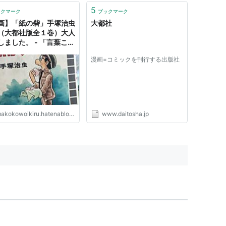
5
ックマーク
ブックマーク
画】「紙の砦」手塚治虫
大都社
（大都社版全１巻）大人
しました。 - 「言葉こそ
」読むだけ元気お届け人
漫画=コミックを刊行する出版社
今ここを生きる心"の裏側
akokowoikiru.hatenablog.com
www.daitosha.jp