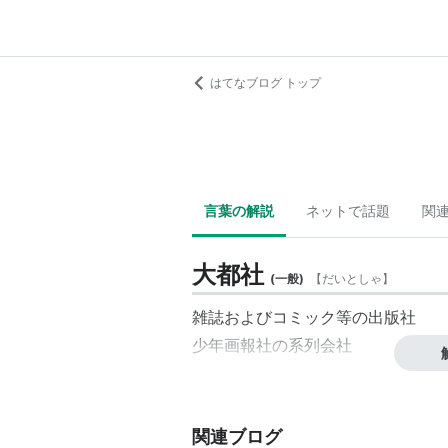
はてなブログ トップ
言葉の解説
ネットで話題
関
大都社
(
一般
)
【
だいとしゃ
】
雑誌およびコミック等の出版社
少年画報社の系列会社
関連ブログ