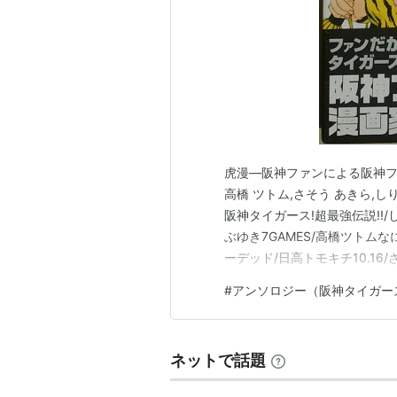
虎漫―阪神ファンによる阪神ファン
高橋 ツトム,さそう あきら,しりあ
阪神タイガース!超最強伝説!!
ぶゆき7GAMES/高橋ツトム
ーデッド/日高トモキチ10.1
ブ!/天久聖一本当なのか？本
#
アンソロジー（阪神タイガー
丞阪神鉄道の夜/今井栄一なお
ネットで話題