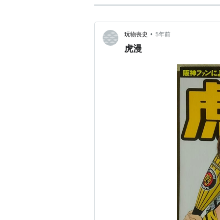
•
玩物喪史
5年前
虎漫