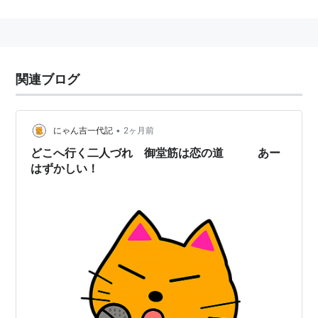
なお、Ｗ（ダブルユー）が
デュオU&U
でこの曲をカバー
している。
関連ブログ
*
リスト
：
リスト::ハロプロ関連キーワード//固有名詞
*
リスト
：
リスト::曲タイトル
•
にゃん吉一代記
2ヶ月前
どこへ行く二人づれ 御堂筋は恋の道 あー
はずかしい！