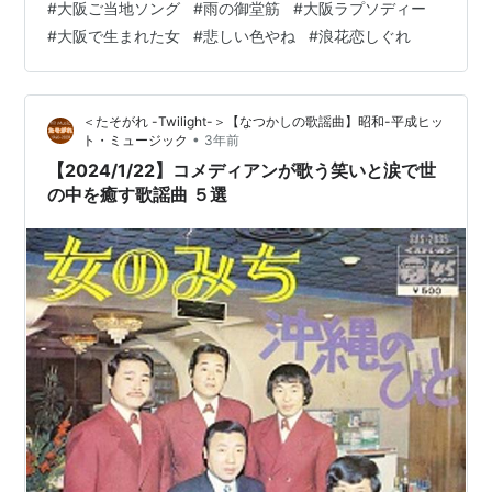
#
大阪ご当地ソング
#
雨の御堂筋
#
大阪ラプソディー
宮や、F1の鈴鹿サーキットと同じくらいの規模なのだろ
#
大阪で生まれた女
#
悲しい色やね
#
浪花恋しぐれ
う。 万博をきっかけに世界中の多くの人たちが大阪を訪
れることになるので、街並みや観光スポットを見たり、
食を楽しんだりと、日本の第二の都市・大阪を堪能して
＜たそがれ -Twilight-＞【なつかしの歌謡曲】昭和-平成ヒッ
もらいたいものである。 ＜雨…
•
ト・ミュージック
3年前
【2024/1/22】コメディアンが歌う笑いと涙で世
の中を癒す歌謡曲 ５選