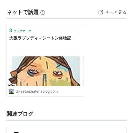
く宵の道🎵 にゃん様、この歌大好きなのだ。 世界中の誰
ネットで話題
もっと見る
よりきっと、大きい声で歌っていた。 どこへ行く二人づ
れ～🎵 のあたりで、やたら視…
8
ブックマーク
大阪ラプソディ - シートン俗物記
dr-seton.hatenablog.com
関連ブログ