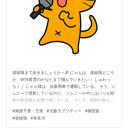
道頓堀まで歩きましょうか～🎵 にゃんは、道頓堀どころ
か、M78星雲のかなたまで飛んでいきたい！ しゅわっ
ち！！ にゃん様は、自家用車で通勤している。 そう、ジ
ムニーで通勤しているのだ。 ジムニーの中にはいつも昭
和の歌謡曲が全開で鳴っている。 そして、昭和の歌なら
ほとんど覚えいる、にゃん様はいつも鼻歌まじりに歌い
#
海原千里・万里
#
大阪ラプソディー
#
御堂筋
ながらハンドルを握っている。ながら運転ではない、そ
#
道頓堀
#
長良川
れは長良川艶歌を歌っている時だけなのだ。 今日は、帰
り道にかかってしまった。 あの人もこの人も～そぞろ歩