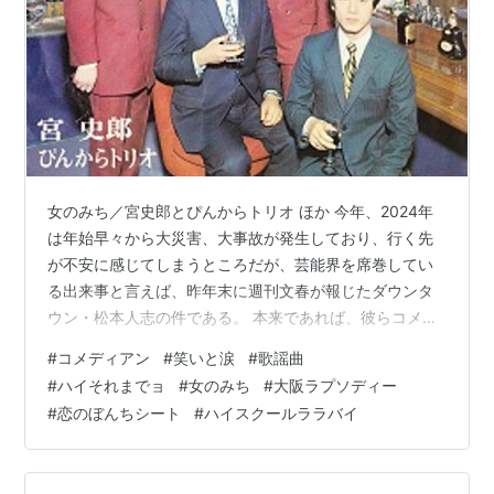
女のみち／宮史郎とぴんからトリオ ほか 今年、2024年
は年始早々から大災害、大事故が発生しており、行く先
が不安に感じてしまうところだが、芸能界を席巻してい
る出来事と言えば、昨年末に週刊文春が報じたダウンタ
ウン・松本人志の件である。 本来であれば、彼らコメデ
ィアンには面白い漫談やコントなどで楽しませて欲しい
#
コメディアン
#
笑いと涙
#
歌謡曲
ものであるが、もはたお笑いタレントを見ても笑えな
#
ハイそれまでョ
#
女のみち
#
大阪ラプソディー
い、というほどの事態になってしまっている。 今回、当
#
恋のぼんちシート
#
ハイスクールララバイ
ブログで取り上げているコメディアンの歌う曲をピック
アップしてみたところ、特に80年代以降の曲について
は、自分が子どもだった頃に聴いた懐かしい曲であり、