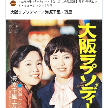
＜たそがれ -Twilight-＞【なつかしの歌謡曲】昭和-平成ヒッ
今聴いても顔が自然に笑顔になってしまう。 …
•
ト・ミュージック
3年前
大阪ラプソディー／海原千里・万里