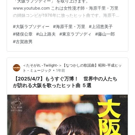
「大阪ラプソディー」 を取り上げます。
www.youtube.com これは女性漫才師・海原千里・万里
の姉妹コンビが1976年に放ったヒット曲です。海原千里
とは上沼恵美子氏その人です。彼女は10代で売れっ子に
#
大阪ラプソディー
#
海原千里・万里
#
上沼恵美子
なった天才漫才師ですが、それだけでなく、小さな頃か
#
猪俣公章
#
山上路夫
#
東京ラプソディ
#
藤山一郎
らのど自慢荒らしをするほどの歌上手でした。この歌で
#
古賀政男
もソロと言っても良いほど殆ど彼女がメインを取ってい
ます。お姉さん、海原万里氏がソロで歌う部分は一番で
いうと「映画を見ましょか」だけです。後はユニゾンか
＜たそがれ -Twilight-＞【なつかしの歌謡曲】昭和-平成ヒッ
ハモリです。まぁ、最後の低音のハモリ…
•
ト・ミュージック
1年前
【2025/4/7】もうすぐ万博！ 世界中の人たち
が訪れる大阪を歌ったヒット曲 ５選