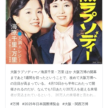
大阪ラプソディー／海原千里・万里 ほか 大阪万博の開幕
まであと1週間を切ったということで、改めて大阪万博へ
の注目が高まっている。 4月13日から半年にわたって開
催されるのだが、なんでも1日あたり20万人を超える来場
者が見込まれているという。 20万人の来場者と言われて
もとあまりピンと来ないので、他の大規模イベントを引
#
万博
#
2025年日本国際博覧会
#
大阪・関西万博
き合いにしてみようと思うのだが、恐らく初詣の明治神