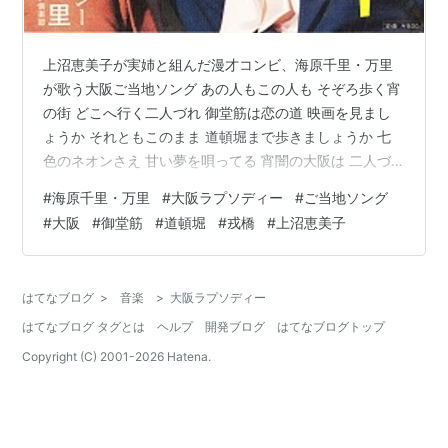
上沼恵美子が実姉と組んだ漫才コンビ、海原千里・万里
が歌う大阪ご当地ソング あの人もこの人も そぞろ歩く宵
の街 どこへ行く二人づれ 御堂筋は恋の道 映画を見まし
ょうか それともこのまま 道頓堀まで歩きましょうか 七
色のネオンさえ 甘い夢を唄ってる 宵闇の大阪は 二人づ
れの恋の街 www.youtube.com タイトル 大阪ラプソディ
#
海原千里・万里
#
大阪ラプソディー
#
ご当地ソング
ー アーチスト 海原千里・万里 作詞 山上路夫 作曲 猪俣公
#
大阪
#
御堂筋
#
道頓堀
#
戎橋
#
上沼恵美子
章 編曲 藤田はじめ リリース 1976/2/25 レコード会社 ビ
クター音楽産業 最高位 オリコン24位 ＜ほかの動画も見
る＞ ▼玉置宏の名調子の曲紹介に続けて海原千里・万里
はてなブログ
>
音楽
>
大阪ラプソディー
が歌う「大阪ラプソディー」 w…
はてなブログ タグとは
ヘルプ
開発ブログ
はてなブログトップ
Copyright (C) 2001-
2026
Hatena.