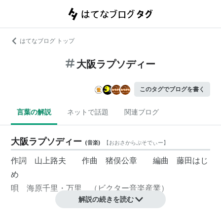
はてなブログ トップ
大阪ラプソディー
このタグでブログを書く
言葉の解説
ネットで話題
関連ブログ
大阪ラプソディー
(
音楽
)
【
おおさからぷそでぃー
】
作詞 山上路夫 作曲 猪俣公章 編曲 藤田はじ
め
唄 海原千里・万里 （ビクター音楽産業）
解説の続きを読む