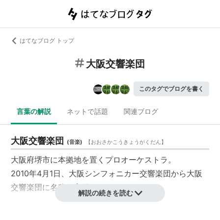
はてなブログ トップ
大阪交響楽団
このタグでブログを書く
言葉の解説
ネットで話題
関連ブログ
大阪交響楽団
(
音楽
)
【
おおさかこうきょうがくだん
】
大阪府
堺市
に本拠地を置くプロオーケストラ。
2010年4月1日、
大阪シンフォニカー交響楽団
から
大阪
交響楽団
に名称を変更した。
解説の続きを読む