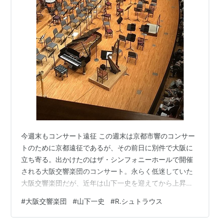
今週末もコンサート遠征 この週末は京都市響のコンサー
トのために京都遠征であるが、その前日に別件で大阪に
立ち寄る。出かけたのはザ・シンフォニーホールで開催
される大阪交響楽団のコンサート。永らく低迷していた
大阪交響楽団だが、近年は山下一史を迎えてから上昇機
運にあるのを感じている。その現状を確認しておこうか
#
大阪交響楽団
#
山下一史
#
R.シュトラウス
という考え。 金曜日の仕事を早めに終えるとまずは大阪
へ。やはりここのところ本業の疲労が半端なく、車内で