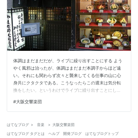
体調はまだまだだが、ライブに繰り出すことにする よう
やく風邪は治ったが、体調はまだまだ本調子からほど遠
い。それにも関わらず次々と襲来してくる仕事の山に心
身共にクタクタである。こうなったらこの週末は気分転
換をしたい。というわけでライブに繰り出すことにし
た。 金曜日の仕事を終えると直ちに大阪に直行する。福
#
大阪交響楽団
島「やまがそば」で夕食にカツ丼定食を食べる。 福島の
やまがそば カツ丼セット いかにもそば屋らしいカツ丼に
オーソドックスな温蕎麦のセット。ここの蕎麦はそば粉
はてなブログ
>
音楽
>
大阪交響楽団
７割とのことなので、いわゆる二八そばよりもさらに少
はてなブログ タグとは
ヘルプ
開発ブログ
はてなブログトップ
ないことになる。と言うわけで、そばについては私はも