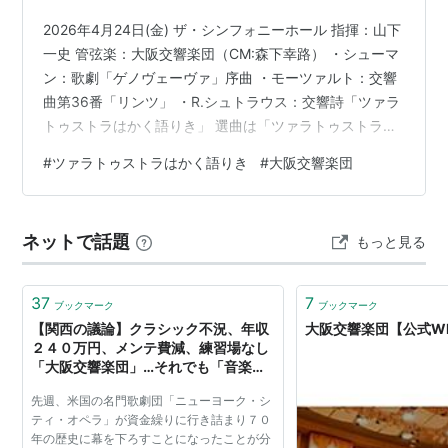
2026年4月24日(金) ザ・シンフォニーホール 指揮：山下
一史 管弦楽：大阪交響楽団（CM:森下幸路） ・シューマ
ン：歌劇「ゲノヴェーヴァ」序曲 ・モーツァルト：交響
曲第36番「リンツ」 ・R.シュトラウス：交響詩「ツァラ
トゥストラはかく語りき」 選曲は「ツァラトゥストラ」
がまず決まり、その後、同じ「C」をキーとする曲を集め
#
ツァラトゥストラはかく語りき
#
大阪交響楽団
たような演奏会。（山下さんも、”シェフからのメッセー
ジ”でちょこっとだけ触れていた。）シューマンは、山下
さんもけっこうハマっているということで、Cの序曲が無
ネットで話題
もっと見る
かったら、もしかしたら交響曲第２番をもってきていた
のかも！？ シューマン、あまり聴くことは無い曲だけ
ど、最後はC-…
37
7
ブックマーク
ブックマーク
【関西の議論】クラシック不況、年収
大阪交響楽団【公式W
２４０万円、メンテ費減、練習場なし
「大阪交響楽団」…それでも「音楽で
きる場がある」前向きのすがすがしさ
先週、米国の名門歌劇団「ニューヨーク・シ
（1/3ページ） - MSN産経west
ティ・オペラ」が資金繰りに行き詰まり７０
年の歴史に幕を下ろすことになったことが分