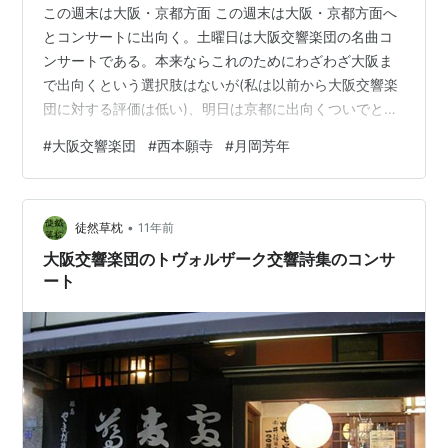
この週末は大阪・京都方面 この週末は大阪・京都方面へ
とコンサートに出向く。土曜日は大阪交響楽団の名曲コ
ンサートである。本来ならこれのためにわざわざ大阪ま
で出向くという選択肢はないが(私は以前から大阪交響楽
団に対する評価は低い)、明日は京都に出向くついでとい
うのと、今回はベートーヴェンのピアノ協奏曲チクルス
#
大阪交響楽団
#
西本願寺
#
月岡芳年
ということで立ち寄ることにした。なお山下一史が就任
以降、大阪交響楽団も上り調子にあることを感じていた
ので、それを確認しようという意味もある。 名曲コンサ
•
ートはホール代を節約するためか、以前より同日のダブ
徒然草枕
11年前
ルヘッダーで昼の部が13時半からというやや早めの時間
大阪交響楽団のトヴォルザーク交響詩集のコンサ
帯で、夜の部が17時から開催される。私は…
ート