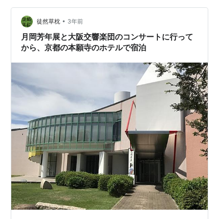
はほぼ意識を失った状態で大阪に到着する。 福島に到着
•
したのは開演1時間半前。やや際どい時間ではあるが、夕
徒然草枕
3年前
食のために少し足を伸ばすことにする。夕暮れの聖天通
月岡芳年展と大阪交響楽団のコンサートに行って
りをフラフラ。立ち寄ったのは先週に続いて「…
から、京都の本願寺のホテルで宿泊