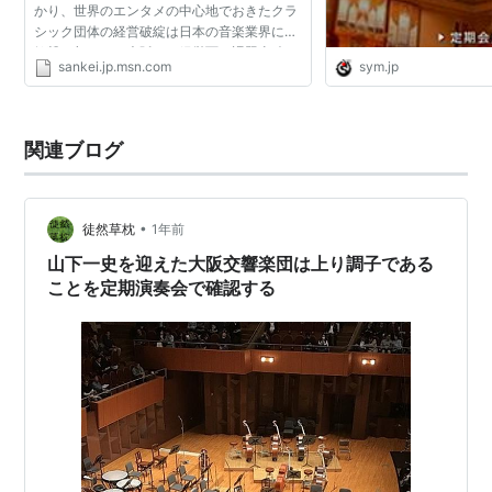
かり、世界のエンタメの中心地でおきたクラ
シック団体の経営破綻は日本の音楽業界にも
衝撃を与えた。大阪でも経営面で課題山積の
sankei.jp.msn.com
sym.jp
オーケストラがある。堺市堺区に本拠地を置
く大阪交響楽団は...
関連ブログ
•
徒然草枕
1年前
山下一史を迎えた大阪交響楽団は上り調子である
ことを定期演奏会で確認する