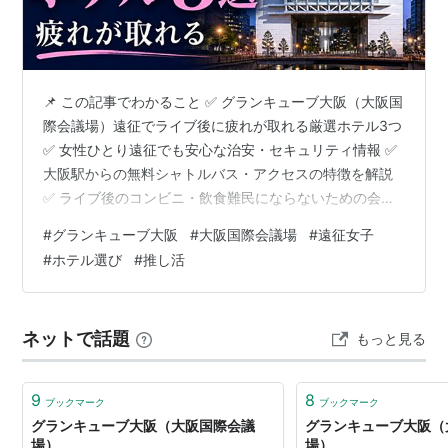
📌 この記事でわかること ✅ グランキューブ大阪（大阪国
際会議場）遠征でライブ後に疲れが取れる厳選ホテル3つ
✅ 女性ひとり遠征でも安心な治安・セキュリティ情報 ✅
大阪駅からの無料シャトルバス・アクセスの特徴を解説
✅ ライブ後のコンビニ・飲食難民にならないための会場
周辺情報 ✅ チェックイン前後の荷物預かり情報 ⚠️ ライ
#
グランキューブ大阪
#
大阪国際会議場
#
遠征女子
ブ日が近づくと埋まるので、先に確認しておくのが安
#
ホテル選び
#
推し活
全。▶ 三井ガーデンホテル大阪プレミア（コスパ回復
型）▶ ホテル阪神大阪（バランス型）▶ リーガロイヤル
ホテル大阪（ご褒美型） 終演後、規制退場をくぐり抜け
ネットで話題
もっと見る
て外に出た瞬間—— 足はパンパン、汗が引いて体がじん
わり冷えてくる。…
9
8
ブックマーク
ブックマーク
グランキューブ大阪（大阪国際会議
グランキューブ大阪（
場）
場）