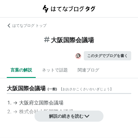
はてなブログ トップ
大阪国際会議場
このタグでブログを書く
言葉の解説
ネットで話題
関連ブログ
大阪国際会議場
(
一般
)
【
おおさかこくさいかいぎじょう
】
→
大阪府立国際会議場
→
株式会社大阪国際会議場
解説の続きを読む