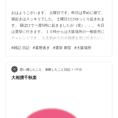
おはようございます。 土曜日です。昨日は早めに寝て、
寝起きはスッキリでした。 土曜日だけゆっくり起きれま
す。 寝ぼけて一度5時に起きましたが（笑）。。。 今日
は選挙に行きます。 １０時からは大阪場所の一般販売に
チャレンジです。 人生初めての大相撲を見に行きたいと
思います。 大阪場所も両横綱、大関他力士さんに頑張っ
#
雑記 日記
#
還暦過ぎ
#
選挙 衆院
#
大阪場所
てほしいですね。 明日は選挙特番で、大河ドラマが有り
ません。 残念です。 リプトン 紅茶イエローラベルティ
ー 25バッグ 紅茶 ティーバッグ お茶価格：375円（税
•
込、送料別) (2026/2/7時点) 楽天で購入 食後にまったり
思い感じたこと、体験したこと日記
1年前
と。。。 メルカリ SOMPOで乗ーる（そんぽでのーる…
大相撲千秋楽