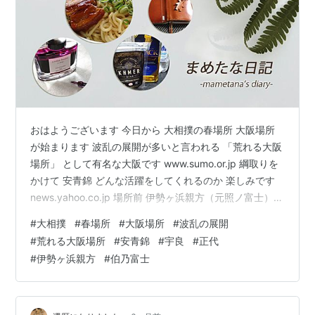
おはようございます 今日から 大相撲の春場所 大阪場所
が始まります 波乱の展開が多いと言われる 「荒れる大阪
場所」 として有名な大阪です www.sumo.or.jp 綱取りを
かけて 安青錦 どんな活躍をしてくれるのか 楽しみです
news.yahoo.co.jp 場所前 伊勢ヶ浜親方（元照ノ富士）が
弟子の伯乃富士に 暴力を振るったとして 日本相撲協会か
#
大相撲
#
春場所
#
大阪場所
#
波乱の展開
ら 事情聴取を受けていたと 報道になりました
#
荒れる大阪場所
#
安青錦
#
宇良
#
正代
news.yahoo.co.jp 弟子側にも 問題行動があったようです
#
伊勢ヶ浜親方
#
伯乃富士
が 行きすぎた指導があったことも 事実のようですし な
んともモヤッとします 相撲は興行ですから 楽しいことだ
けに 集中してほし…