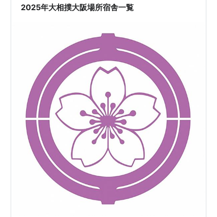
出身地 2025年大阪場所関取出身地 新十両の若ノ勝は栃
2025年大相撲大阪場所宿舎一覧
木県出身で2…