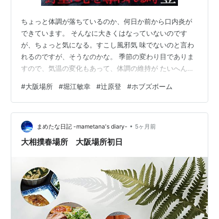
ちょっと体調が落ちているのか、何日か前から口内炎が
できています。 そんなに大きくはなっていないのです
が、ちょっと気になる。すこし風邪気 味でないのと言わ
れるのですが、そうなのかな。 季節の変わり目でありま
すので、気温の変化もあって、体調の維持が たいへんで
あります。家人からは次の土曜は、ライブ参戦だから、
#
大阪場所
#
堀江敏幸
#
辻原登
#
ホブズボーム
それま でには体調を戻すようにと厳命であります。（次
の土曜は１４日で、この日は 北海道で嵐コンサートがあ
りまして、交通機関とか宿泊施設はパニックに なりそう
•
でありますが、当方が足を運ぶのは、もちろん嵐ではあ
まめたな日記 -mametana's diary-
5ヶ月前
りません。） 本日は食材の買い出し以外は、自宅でじっ
大相撲春場所 大阪場所初日
としていることになりました。 ちょう…