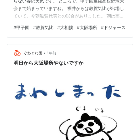
らない春の天気です。 ところで、甲子園選抜高校野球大
会まで始まっていますね。 福井からは敦賀気比が出場し
ていて、今朝滋賀代表との試合がありました。 朝は高校
野球、昼は大相撲、夜はドジャース対カブス。 けっこう
#
甲子園
#
敦賀気比
#
大相撲
#
大阪場所
#
ドジャース
なことです。 敦賀気比は15点も取って勝ちました。 この
得点を貯金しておいて、別の試合に使えたら良いのです
が、そういう訳にも行きません。 あんまり取ると、次の
•
試合で打てなかったりするので、ちょっとヤキモキして
ぐわぐわ団
1年前
ました。 ついでに投げて撃っての2年生ピッチャーの五
明日から大阪場所やないですか
十子くんの苗字が気になって、ど…