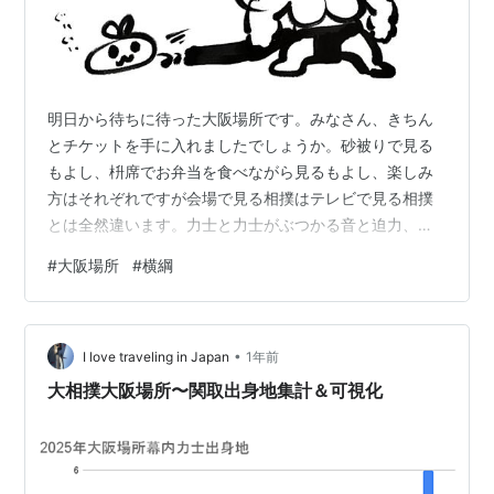
明日から待ちに待った大阪場所です。みなさん、きちん
とチケットを手に入れましたでしょうか。砂被りで見る
もよし、枡席でお弁当を食べながら見るもよし、楽しみ
方はそれぞれですが会場で見る相撲はテレビで見る相撲
とは全然違います。力士と力士がぶつかる音と迫力、結
びの一番に近づけば近づくほど高まる会場のボルテー
#
大阪場所
#
横綱
ジ、ワクワク感、全ての取り組みが終わった後の弓取り
式を見て締まる会場の雰囲気こそ、日本に生まれてよか
ったと思えるはずです。残念ながら私は相撲を生で見た
•
ことはありませんし、今場所もテレビ、もしくはネット
I love traveling in Japan
1年前
観戦となりますが、会場で見る相撲を楽しむ方はぜひと
大相撲大阪場所〜関取出身地集計＆可視化
も楽しんで頂けたら幸いです。 ちなみにプロレスは生
で…