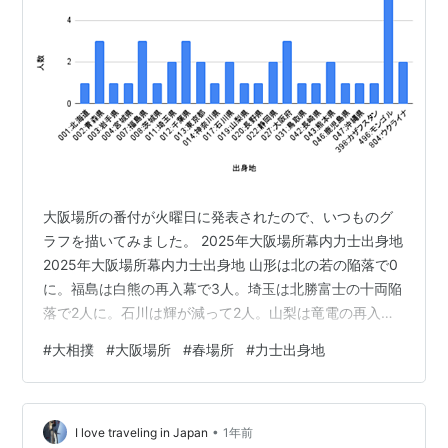
大阪場所の番付が火曜日に発表されたので、いつものグ
ラフを描いてみました。 2025年大阪場所幕内力士出身地
2025年大阪場所幕内力士出身地 山形は北の若の陥落で0
に。福島は白熊の再入幕で3人。埼玉は北勝富士の十両陥
落で2人に。石川は輝が減って2人。山梨は竜電の再入幕
で1。大阪は朝紅龍の再入幕で3人。朝紅龍、地元場所に
#
大相撲
#
大阪場所
#
春場所
#
力士出身地
間に合いました。熊本は佐田の海の幕内復帰で2人に。モ
ンゴルは照ノ富士の引退と玉正鳳の陥落で6人。ロシアは
狼雅の陥落で0に。ウクライナは再入幕の獅司と新入幕の
•
安青錦で0から2となっています。 2025年大阪場所関取
I love traveling in Japan
1年前