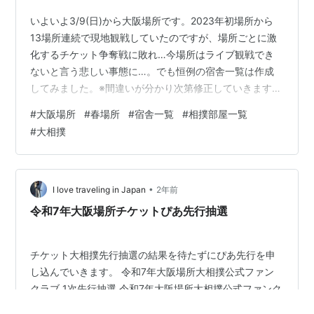
いよいよ3/9(日)から大阪場所です。2023年初場所から
13場所連続で現地観戦していたのですが、場所ごとに激
化するチケット争奪戦に敗れ…今場所はライブ観戦でき
ないと言う悲しい事態に…。でも恒例の宿舎一覧は作成
してみました。※間違いが分かり次第修正していきます
が、ご利用は自己責任でお願いします。 過去の地方場所
#
大阪場所
#
春場所
#
宿舎一覧
#
相撲部屋一覧
宿舎一覧 大阪場所（3月） 名古屋場所（7月） 九州場所
#
大相撲
（11月） 2025 2025年大相撲大阪場所宿舎一覧 2024
2024年大相撲大阪場所宿舎一覧 2024年大相撲名古屋場
所宿舎一覧 2024年大相撲九州場所宿舎一覧 2023 -
2023年大相撲名古屋場所宿舎一覧 2023年大…
•
I love traveling in Japan
2年前
令和7年大阪場所チケットぴあ先行抽選