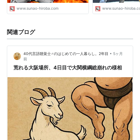
www.sunao-hiroba.com
www.sunao-hiroba.
関連ブログ
•
40代言語聴覚士♂のはじめての一人暮らし。2年目
5ヶ月
前
荒れる大阪場所、4日目で大関横綱総崩れの様相