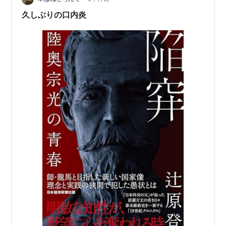
は一人だけしかいない。 という事で横綱昇格はかなり難
久しぶりの口内炎
しそう…