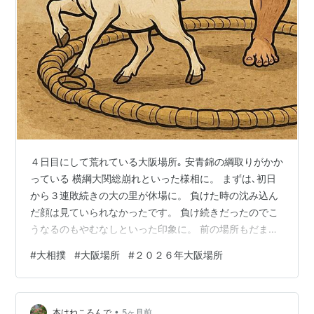
４日目にして荒れている大阪場所｡ 安青錦の綱取りがかか
っている 横綱大関総崩れといった様相に。 まずは､初日
から３連敗続きの大の里が休場に。 負けた時の沈み込ん
だ顔は見ていられなかったです。 負け続きだったのでこ
うなるのもやむなしといった印象に。 前の場所もだまし
だまし動いている印象が強かっただけに 今場所はしっか
#
大相撲
#
大阪場所
#
２０２６年大阪場所
り休んで欲しいですね。 残念です。 安青錦の綱取りの行
方も気になるのですが www.youtube.com 手に汗握る一
番ではあったものの､最後は美ノ海の勝ち。 安青錦はこれ
•
で２敗。 ４日目で２敗になった力士で横綱になれた力士
本はねころんで
5ヶ月前