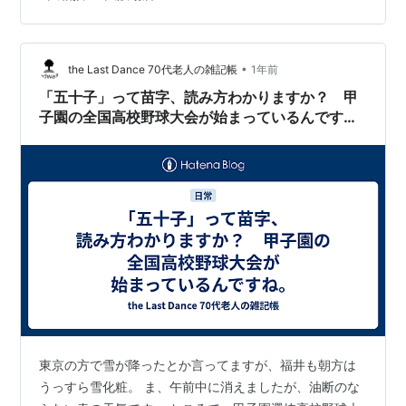
の仕事の時はいつも、NHKラジオで16：00から始まる幕
内の取り組みを聞いていますが、今回は国会中継がよく
邪魔してきた(日本国民としてはちゃんと聞かないといけ
•
ないのだけれど)ので、別のラジオ番組を聞き、退勤時に
the Last Dance 70代老人の雑記帳
1年前
大相撲中継にもどっているNHKラジオで、最後の取り組
「五十子」って苗字、読み方わかりますか？ 甲
みだけを何回か聞いた感じでした…
子園の全国高校野球大会が始まっているんです
ね。
東京の方で雪が降ったとか言ってますが、福井も朝方は
うっすら雪化粧。 ま、午前中に消えましたが、油断のな