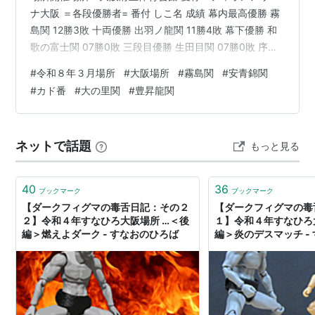
ナ大阪 ＝各段優勝者= 番付 しこ名 成績 幕内最高優勝 霧
島関 12勝3敗 十両優勝 出羽ノ龍関 11勝4敗 幕下優勝 和
歌の富士関 07勝0敗 三段目優勝 生田目関 07勝0敗 序二
段優勝 旭富士関 07勝0敗 序の口優勝 阿龍関 06勝1敗 ３
#
令和８年３月場所
#
大阪場所
#
霧島関
#
安青錦関
月場所勝ち越し力士 １２勝 霧島関・関脇・優勝・殊勲賞
#
カド番
#
大の里関
#
豊昇龍関
１１勝 豊昇龍関・横綱 琴勝峰関・前５・敢闘賞 １０勝
豪ノ山関・前１０ 琴櫻関・大関 千代翔馬関・前１４ 朝
白龍関・前１６ 藤青雲関・前１３・敢闘賞 ９勝 一山本
ネットで話題
もっと見る
関・前６ 熱海富士関・小結…
40
36
ブックマーク
ブックマーク
【ダークフィグマの毒舌日記：その２
【ダークフィグマの毒
２】令和４年すなひろ大阪場所 …＜後
１】令和４年すなひろ
編＞燃えよダーク - すなおのひろば
編＞炎のデスマッチ -