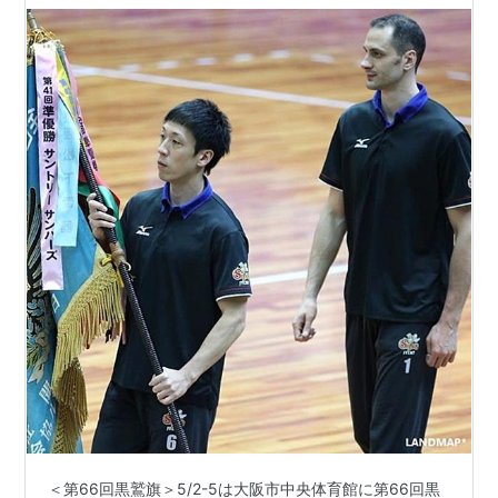
＜第66回黒鷲旗＞5/2-5は大阪市中央体育館に第66回黒