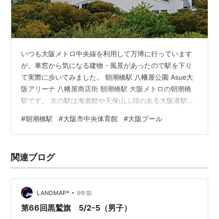
いつも大阪メトロ中央線を利用して万博に行っています
が、車窓から気になる建物・風景があったので駅を下り
て実際に歩いてみました。 朝潮橋駅 八幡屋公園 Asue大
阪アリーナ 八幡屋商店街 朝潮橋駅 大阪メトロの朝潮橋
駅です。 次の駅は海遊館や天保山ふ頭のある大阪港駅
で、朝潮橋もかなり海に近い駅です。 地下鉄ですがこの
#
朝潮橋駅
#
大阪市中央体育館
#
大阪プール
あたりは地上を走っていますね。 八幡屋公園 朝潮橋駅前
に大きな八幡屋公園があります。 駅をおりてすぐ、公園
内にある大阪プールです。 むかしは北区の扇町公園にあ
関連ブログ
りましたが移転してきました。 東畑建築事務所の設計で
1996年の完成。日本水泳連盟公認の50ｍプールがありま
す。 25ｍ泳ぐのも…
•
LANDMAP*
9年前
第66回黒鷲旗 5/2-5（男子）