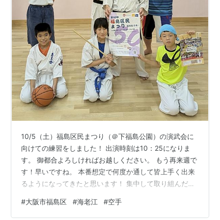
10/5（土）福島区民まつり（＠下福島公園）の演武会に
向けての練習をしました！ 出演時刻は10：25になりま
す。 御都合よろしければお越しください。 もう再来週で
す！早いですね。 本番想定で何度か通して皆上手く出来
るようになってきたと思います！ 集中して取り組んだ成
果ですね！ 本番は時間の都合上、お見せできる内容は普
#
大阪市福島区
#
海老江
#
空手
段の稽古の一部のみにはなりますが、楽しんでやりまし
ょう！ ご協力いただく一般部の先生方・はるくんありが