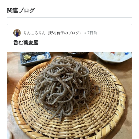
関連ブログ
•
りんころりん（野村倫子のブログ）
7日前
呑む蕎麦屋