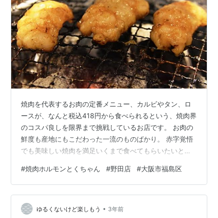
焼肉を代表するお肉の定番メニュー、カルビやタン、ロ
ースが、なんと税込418円から食べられるという、焼肉界
のコスパ良しを限界まで挑戦しているお店です。 お肉の
鮮度も産地にもこだわった一流のものばかり。 赤字覚悟
でも美味しい焼肉を満足いくまで食べてもらいたいとい
う想いで、できるだけ価格は安価に抑えられているとい
#
焼肉ホルモンとくちゃん
#
野田店
#
大阪市福島区
う嬉しい気遣い。 グループや家族など大多数で気軽に焼
肉を楽しめるお店です。 こだわりのニンニクダレをたっ
ぷり浸して、焼肉とサイドメニューのご飯と供に味わっ
•
てください！ 焼肉ホルモンとくちゃん野田店 焼肉ホルモ
ゆるくないけど楽しもう
3年前