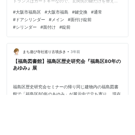
トランスはカードキーなので、玄関先の鍵だけを替えた
いです。 【施工内容：通常のドアシリンダーとメイン使
#
大阪市福島区
#
大阪市福島
#
鍵交換
#
通常
用の面付け錠前】 現場を確認したところ、「二ヵ所」と
#
ドアシリンダー
#
メイン
#
面付け錠前
いう言葉から想定していたよくある上下二ヵ所同一シリ
#
シリンダー
#
面付け
#
錠前
ンダーかと思いきや、普通の箇所とメインで使われてい
る、面付け錠前の二ヵ所である事がわかりました。 「防
犯レベルを重視したい」とのご要望に基づき、鍵を2本の
ままにする方向で決定し、商品と料金…
•
まち遊び寺社巡り古墳歩き
3年前
【福島図書館】福島区歴史研究会『福島区80年の
あゆみ』展