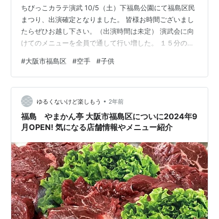
ちびっこカラテ演武 10/5（土）下福島公園にて福島区民
まつり、出演確定となりました。 皆様お時間ございまし
たらぜひお越し下さい。（出演時間は未定） 演武会に向
けてのメニューを全員で通して行い増した。 １５分の持
ち時間ではあれもこれも出来ないと言うこともあり、 来
#
大阪市福島区
#
空手
#
子供
週の調整で泣く泣く削る事になるかも。 皆集中して稽古
したおかげで形はバッチリ！ あとは、繰り返し精度を高
めて楽しい演武会にしましょう。
•
ゆるくないけど楽しもう
2年前
福島 やまかん亭 大阪市福島区についに2024年9
月OPEN! 気になる店舗情報やメニュー紹介