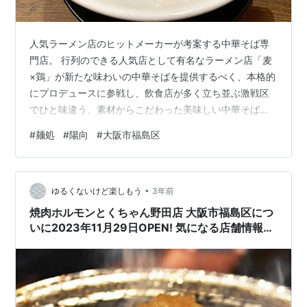
人気ラーメン店のヒットメーカーが考案する中華そば専
門店。 行列のできる人気店として有名なラーメン店「麦
×鶏」が新たな味わいの中華そばを提供するべく、本格的
にプロデュースに参戦し、飲食店が多く立ち並ぶ激戦区
でひと味違う、素材からこだわった美味しい中華そばを
提供してくれるお店になる予感がします。 姉妹店でもあ
#
麺処
#
陽向
#
大阪市福島区
る豚料理の専門店豚美との協力により、高品質な豚焼肉
や豚しゃぶなども食べることができるので、中華そばだ
けでなく、豚肉メニューも見逃せない逸品。 中華そばと
•
一緒に注文してみてください。 麺処 陽向 大阪市福島区
ゆるくないけど楽しもう
3年前
についに2023年12月OPEN!お店の基本情報 店舗名 麺処
焼肉ホルモンとくちゃん野田店 大阪市福島区につ
陽向 オープン日 202…
いに2023年11月29日OPEN! 気になる店舗情報や
メニュー紹介