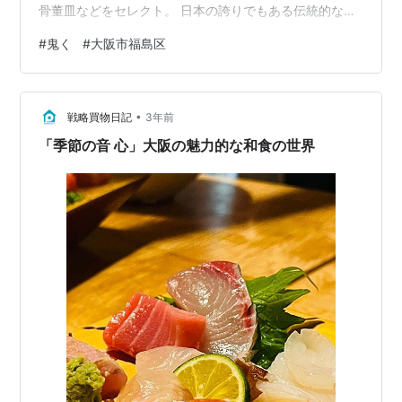
骨董皿などをセレクト。 日本の誇りでもある伝統的な美
濃焼きや伊万里焼、有田焼、信楽焼などのクラシカルな
#
鬼く
#
大阪市福島区
磁器にお料理を並べられたお肉は見た目からも楽しめま
す。 焼肉を食べながら骨董品も鑑賞できる、贅沢な世界
観を持つ優雅な高級焼肉店です。 WAgyu 鬼く 大阪市福
•
島区についに2023年12月1日OPEN!お店の基本情報 店舗
戦略買物日記
3年前
名 WAgyu 鬼く オープン日 2023年12月1日 定休日 - 営業
「季節の音 心」大阪の魅力的な和食の世界
時…