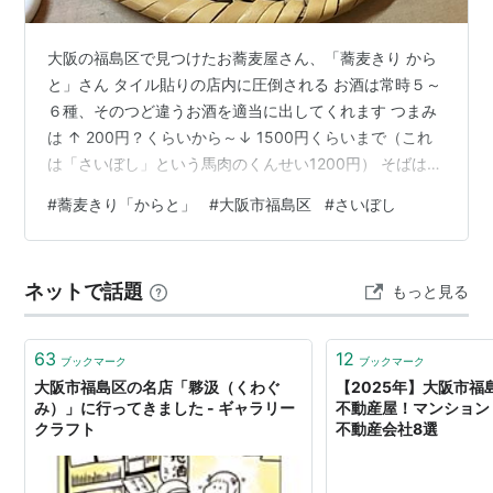
大阪の福島区で見つけたお蕎麦屋さん、「蕎麦きり から
と」さん タイル貼りの店内に圧倒される お酒は常時５～
６種、そのつど違うお酒を適当に出してくれます つまみ
は ↑ 200円？くらいから～↓ 1500円くらいまで（これ
は「さいぼし」という馬肉のくんせい1200円） そばは、
細切りと粗挽きの２種類 辛味おろしでいただきました
#
蕎麦きり「からと」
#
大阪市福島区
#
さいぼし
～！美味しかった～！！ ランキング参加中レストラン ラ
ンキング参加中他ブログからの転生組
ネットで話題
もっと見る
63
12
ブックマーク
ブックマーク
大阪市福島区の名店「夥汲（くわぐ
【2025年】大阪市福
み）」に行ってきました - ギャラリー
不動産屋！マンション
クラフト
不動産会社8選