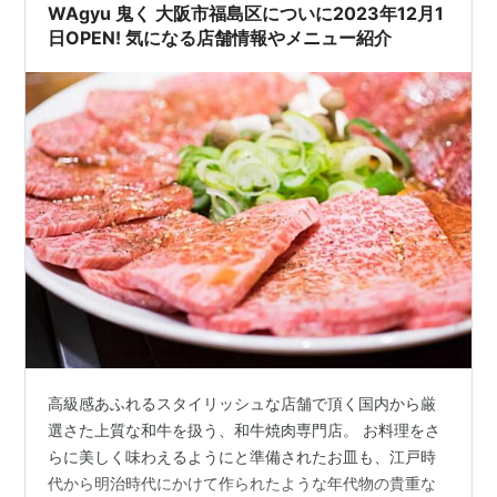
ンとくちゃん野田店 大阪市福島区についに2023年11月
WAgyu 鬼く 大阪市福島区についに2023年12月1
29日OPEN!お店の基本情…
日OPEN! 気になる店舗情報やメニュー紹介
高級感あふれるスタイリッシュな店舗で頂く国内から厳
選さた上質な和牛を扱う、和牛焼肉専門店。 お料理をさ
らに美しく味わえるようにと準備されたお皿も、江戸時
代から明治時代にかけて作られたような年代物の貴重な