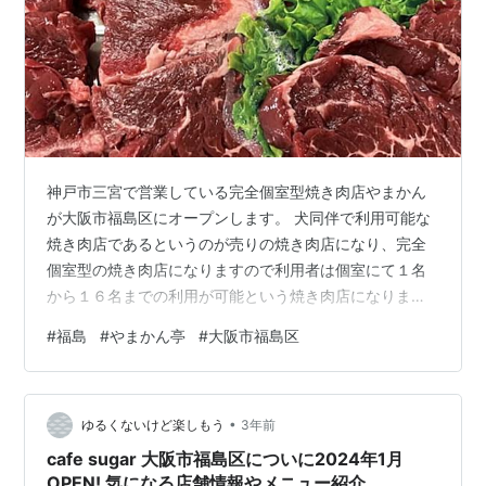
神戸市三宮で営業している完全個室型焼き肉店やまかん
が大阪市福島区にオープンします。 犬同伴で利用可能な
焼き肉店であるというのが売りの焼き肉店になり、完全
個室型の焼き肉店になりますので利用者は個室にて１名
から１６名までの利用が可能という焼き肉店になりま
す。国産牛を使用した焼き肉を堪能できるお店です。 福
#
福島
#
やまかん亭
#
大阪市福島区
島 やまかん亭 大阪市福島区についに2024年9月OPEN!お
店の基本情報 店舗名 福島 やまかん亭 オープン日 2024
年9月 定休日 - 営業時間 9:30-23:00 場所 大阪市福島区
•
福島1-4-4 セントラル70 ※Google mapで開く 電話番号 -
ゆるくないけど楽しもう
3年前
公式HP やまかん亭 福島 や…
cafe sugar 大阪市福島区についに2024年1月
OPEN! 気になる店舗情報やメニュー紹介