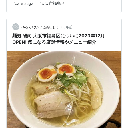
#
cafe sugar
#
大阪市福島区
とクリームを重ねたカラフルなショートケーキは、素材
独自の風味高い味わいが美味すぎると人気！ ショコラ系
やフルーツプリンも完売する人気ぶりですので注文はお
•
早めに。 cafe sugar 大阪市福島区についに2024年1月
ゆるくないけど楽しもう
3年前
OPEN!お店の基本情報 店舗名 cafe sugar オープン日
麺処 陽向 大阪市福島区についに2023年12月
2024…
OPEN! 気になる店舗情報やメニュー紹介