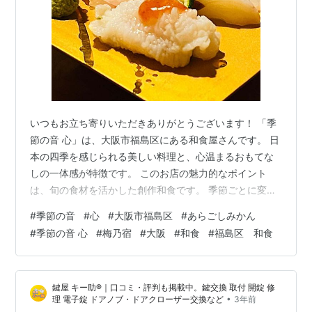
いつもお立ち寄りいただきありがとうございます！ 「季
節の音 心」は、大阪市福島区にある和食屋さんです。 日
本の四季を感じられる美しい料理と、心温まるおもてな
しの一体感が特徴です。 このお店の魅力的なポイント
は、旬の食材を活かした創作和食です。 季節ごとに変わ
るメニューは、その時期ならではの新鮮な素材を贅沢に
#
季節の音
#
心
#
大阪市福島区
#
あらごしみかん
使用しており、目で見て、舌で感じることができる料理
#
季節の音 心
#
梅乃宿
#
大阪
#
和食
#
福島区 和食
の芸術作品と言えます。 どの季節でも、旬の食材を大切
に扱い、独自のアイデアで味わい深い料理に仕上げられ
ています。 「季節の音 心」では、料理だけでなく、お店
鍵屋 キー助®｜口コミ・評判も掲載中。鍵交換 取付 開錠 修
の雰囲気も大切にされている感じがします。 落ち着いた
•
理 電子錠 ドアノブ・ドアクローザー交換など
3年前
和の空間で、日本の美意識が感じられ…