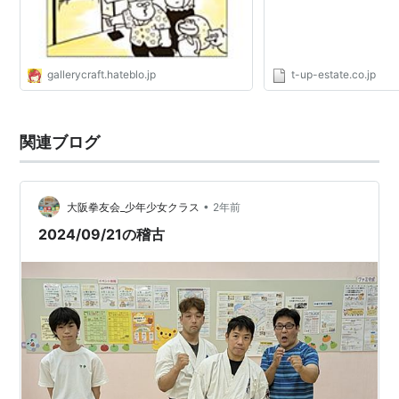
gallerycraft.hateblo.jp
t-up-estate.co.jp
関連ブログ
•
大阪拳友会_少年少女クラス
2年前
2024/09/21の稽古