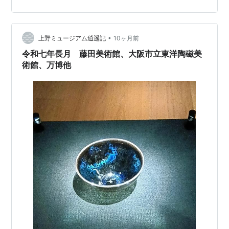
万里コレクション 第1部(展示1) 古伊万里コレクション 最
初の展示室では 江戸時代にヨーロッパの王侯貴族へ輸出
された 古伊万里コレクションのなかから 「美人文」を主
題とする作品が紹介されていました 《色…
•
上野ミュージアム逍遥記
10ヶ月前
令和七年長月 藤田美術館、大阪市立東洋陶磁美
術館、万博他