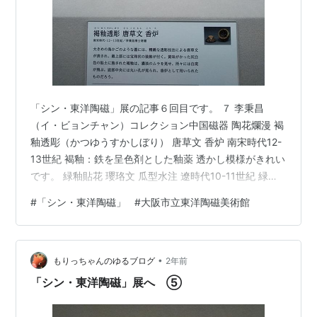
「シン・東洋陶磁」展の記事６回目です。 ７ 李秉昌
（イ・ビョンチャン）コレクション中国磁器 陶花爛漫 褐
釉透彫（かつゆうすかしぼり） 唐草文 香炉 南宋時代12-
13世紀 褐釉：鉄を呈色剤とした釉薬 透かし模様がきれい
です。 緑釉貼花 瓔珞文 瓜型水注 遼時代10-11世紀 緑
釉：鉛丹に石英を加え、銅を混ぜて緑色に仕上げる釉薬
#
「シン・東洋陶磁」
#
大阪市立東洋陶磁美術館
貼花（ちょうか）：てんか とも。草木・花鳥などを型で
作り、これを本体と別の粘土板に型押しして、本体に貼
り付ける技法 瓔珞文（ようらくもん）：古代インドの上
•
流階級の人々が身につけた装身具に似た模様 瓔珞文がお
もりっちゃんのゆるブログ
2年前
もしろいです。 左：三彩印花 花文 輪花盤（二点） 遼時
「シン・東洋陶磁」展へ ⑤
代11世…