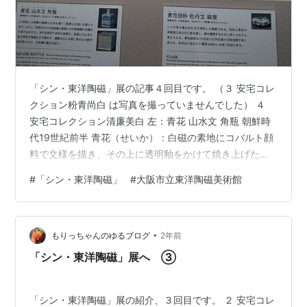
「シン・東洋陶磁」展の記事４回目です。 （３ 安宅コレ
クション粉青尚白 は写真を撮っていませんでした） ４
安宅コレクション清廉美白 左：青花 山水文 角瓶 朝鮮時
代19世紀前半 青花（せいか）：白磁の素地にコバルト顔
料で文様を描き、その上に透明釉をかけて焼き上げたも
の。わが国では染付（そめつけ）と呼んでいる 右：青花
#
「シン・東洋陶磁」
#
大阪市立東洋陶磁美術館
辰砂 牡丹文 扁壺 朝鮮時代19世紀後半 辰砂：白磁の素地
に酸化銅の顔料で文様を描き、透明釉をかけて焼き上
げ、赤く発色させるもの 扁壺：胴面が扁平な壺のこと
•
で、壺の前後を叩いて成形する場合と、二枚の皿を合わ
もりっちゃんのゆるブログ
2年前
せて口と高台を付ける場合がある 染付は日本でもよく見
「シン・東洋陶磁」展へ ③
る焼き物ですね。 白磁…