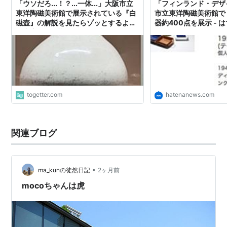
「ウソだろ...！？...一体...」大阪市立
「フィンランド・デザ
東洋陶磁美術館で展示されている『白
市立東洋陶磁美術館で
磁壺』の解説を見たらゾッとするよう
器約400点を展示 - 
な内容が...「執念レベルの根気」「人
間ってこんなことできるんだ」
togetter.com
hatenanews.com
関連ブログ
•
ma_kunの徒然日記
2ヶ月前
mocoちゃんは虎