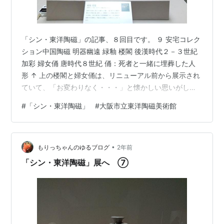
「シン・東洋陶磁」の記事、８回目です。 ９ 安宅コレク
ション中国陶磁 明器幽遠 緑釉 楼閣 後漢時代２－３世紀
加彩 婦女俑 唐時代８世紀 俑：死者と一緒に埋葬した人
形 ↑ 上の楼閣と婦女俑は、リニューアル前から展示され
ていて、「お変わりなく・・・」と懐かしい思いがしま
した。 木葉天目 茶碗 南宋時代12-13世紀 重要文化財 緑
#
「シン・東洋陶磁」
#
大阪市立東洋陶磁美術館
釉黒花（こっか） 牡丹文 瓶 金時代12世紀 黒花：黒色の
文様 10 安宅コレクション中国陶磁 天青無窮 飛青磁（と
びせいじ） 花生（はないけ） 元時代14世紀 国宝 飛青
•
磁：釉上に鉄斑を散らした青磁 まず形がきれい。バラン
もりっちゃんのゆるブログ
2年前
スがいい。素人だけどいいなあと思う。 11 …
「シン・東洋陶磁」展へ ⑦