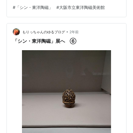
牡丹菊花文 薬器 高麗時代 13世紀 小さい器だが、象嵌は
#
「シン・東洋陶磁」
#
大阪市立東洋陶磁美術館
細かい。 青磁象嵌 菊花文 盒（ごう） 高麗時代 12世紀後
半ー13世紀前半 盒：ふたつきの器 青磁白堆鉄絵 菊花文
盒 高麗時代13世紀前半 白堆（はくつい）：青磁の釉下に
•
白泥で文様を施す技法 鉄絵：鉄分を含む顔料を用い、筆
もりっちゃんのゆるブログ
2年前
で文様を描く技法 これは象嵌では描い…
「シン・東洋陶磁」展へ ⑥