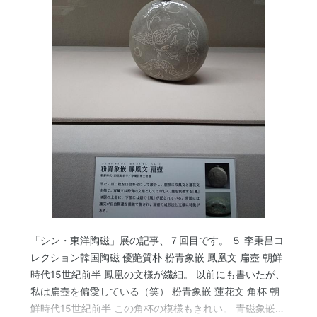
「シン・東洋陶磁」展の記事、７回目です。 ５ 李秉昌コ
レクション韓国陶磁 優艶質朴 粉青象嵌 鳳凰文 扁壺 朝鮮
時代15世紀前半 鳳凰の文様が繊細。 以前にも書いたが、
私は扁壺を偏愛している（笑） 粉青象嵌 蓮花文 角杯 朝
鮮時代15世紀前半 この角杯の模様もきれい。 青磁象嵌