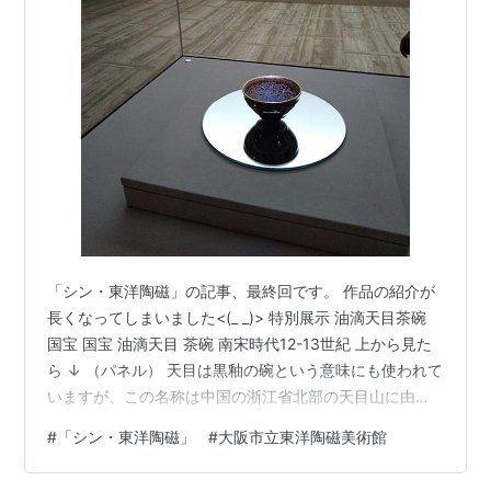
「シン・東洋陶磁」の記事、最終回です。 作品の紹介が
長くなってしまいました<(_ _)> 特別展示 油滴天目茶碗
国宝 国宝 油滴天目 茶碗 南宋時代12-13世紀 上から見た
ら ↓ （パネル） 天目は黒釉の碗という意味にも使われて
いますが、この名称は中国の浙江省北部の天目山に由来
しているといわれています。ただし、油滴天目は福建省
#
「シン・東洋陶磁」
#
大阪市立東洋陶磁美術館
にある建窯で焼かれたもので「建盞（けんさん）」とよ
ばれています。 （大阪市立東洋陶磁美術館ホームページ