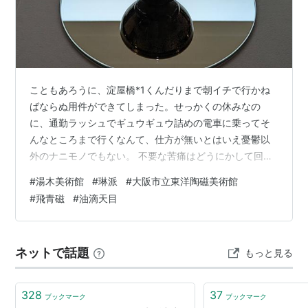
こともあろうに、淀屋橋*1くんだりまで朝イチで行かね
ばならぬ用件ができてしまった。せっかくの休みなの
に、通勤ラッシュでギュウギュウ詰めの電車に乗ってそ
んなところまで行くなんて、仕方が無いとはいえ憂鬱以
外のナニモノでもない。 不要な苦痛はどうにかして回避
しなければ……と、普段あまり使わない頭を高速回転させ
#
湯木美術館
#
琳派
#
大阪市立東洋陶磁美術館
ると、「それなら、ついでに普段あまり行きそうにない
#
飛青磁
#
油滴天目
ミュージアムへでも足を運んでみようか」と思いつい
た。すると脳内では見事に、「ミュージアムへ行くため
に淀屋橋まで行くノダ。用事は単なる行きがけの駄賃ナ
ネットで話題
もっと見る
ノダ」と変換され、それはそれはものすごく気軽になれ
た。 そう。ぼくは自分の機嫌を取る天才なのである…
328
37
ブックマーク
ブックマーク