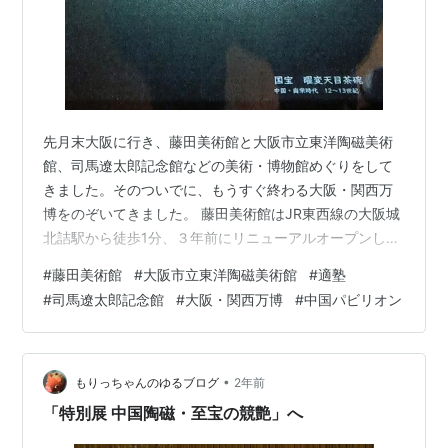
先月末大阪に行き、藤田美術館と大阪市立東洋陶磁美術
館、司馬遼太郎記念館などの美術・博物館めぐりをして
きました。そのついでに、もうすぐ終わる大阪・関西万
博をのぞいてきました。 藤田美術館はJR東西線の大阪城
北詰駅から徒歩1分、３年前にリニューアルオープンした
建物は明るく、展示室の照明はやわらかく、落ち着いて
#
藤田美術館
#
大阪市立東洋陶磁美術館
#
適塾
作品を鑑賞できました。お目当ては何といっても日本に
#
司馬遼太郎記念館
#
大阪・関西万博
#
中国パビリオン
四点しかない「曜変天目茶碗」。国宝指定されている三
点のうちの一つが藤田美術館にあるというので、いつか
見たいと思っていました。幸いスマホなら撮影可という
ことでしたが、残念ながら私のスマホでは宇宙の星空の
•
もりっちゃんのゆるブログ
2年前
ような輝きはとらえられませんでした。 今回の…
「特別展 中国陶磁・至宝の競艶」へ