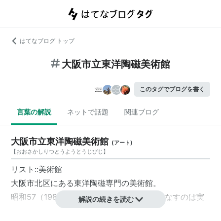
はてなブログ トップ
大阪市立東洋陶磁美術館
このタグでブログを書く
言葉の解説
ネットで話題
関連ブログ
大阪市立東洋陶磁美術館
(
アート
)
【
おおさかしりつとうようとうじびじ
】
リスト::美術館
大阪市北区にある東洋陶磁専門の美術館。
昭和57（1982）年に開館。所蔵品の中核をなすのは実
解説の続きを読む
業家の安宅英一が収集した安宅コレクションで、これを