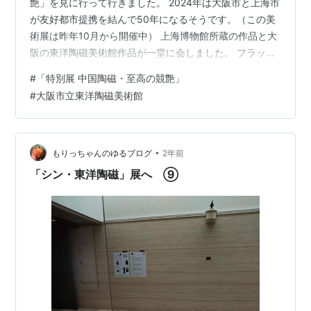
艶」を見に行って行きました。 2024年は大阪市と上海市
が友好都市提携を結んで50年になるそうです。（この美
術展は昨年10月から開催中） 上海博物館所蔵の作品と大
阪の東洋陶磁美術館作品が一堂に会しました。 フラッシ
ュなしなら撮影可だったので、暗いですが作品を少し紹
#
「特別展 中国陶磁・至高の競艶」
介します。 細かい模様に、カラフルな色合い。チラシに
#
大阪市立東洋陶磁美術館
も掲載されている、今回一番気に入った作品。 こういう
色合いは初めて見ました。印盒です。 優雅な明代女性。
当館のマスコットMOCOちゃんにも会えました。 なかな
かひょうきんなポーズ。 「耳」の部分に注目👀 ↓ 顔があ
•
もりっちゃんのゆるブログ
2年前
ります。 こちら…
「シン・東洋陶磁」展へ ⑨