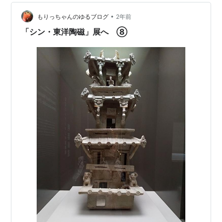
より） 油滴：水面に浮かぶ油の滴のように見える金・
•
銀・紺に輝く斑点 釉薬に含まれる鉄分が釉の表面で結晶
もりっちゃんのゆるブログ
2年前
したもの 思っていたより小さい茶碗でした。油滴の模様
「シン・東洋陶磁」展へ ⑧
は怪しく、見…