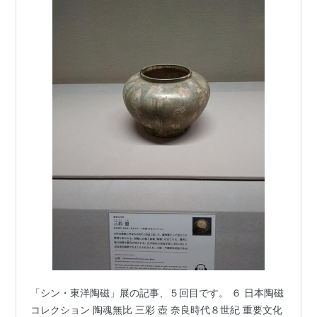
「シン・東洋陶磁」展の記事、５回目です。 ６ 日本陶磁
コレクション 陶魂無比 三彩 壺 奈良時代８世紀 重要文化