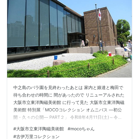
中之島のバラ園を見終わったあとは 家内と娘達と梅田で
待ち合わせの時間に 間があったので リニューアルされた
大阪市立東洋陶磁美術館 に行って見た 大阪市立東洋陶磁
美術館 特別展「MOCOコレクション オムニバス ―初公
開・久々の公開― PART２」 令和8年4月11日(土)～令和8
年8月2日(日) エントランス 堂島川にかかる鉾流橋とバラ
#
大阪市立東洋陶磁美術館
#
mocoちゃん
の小道に阪神高速1号環状線が見える 2F 艶姿渡海ー古伊
#
古伊万里コレクション