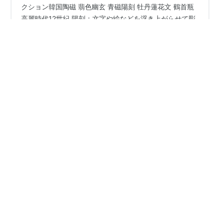
「シン・東洋陶磁」展の紹介、３回目です。 ２ 安宅コレ
クション韓国陶磁 翡色幽玄 青磁陽刻 牡丹蓮花文 鶴首瓶
高麗時代12世紀 陽刻：文字や絵などを浮き上がらせて彫