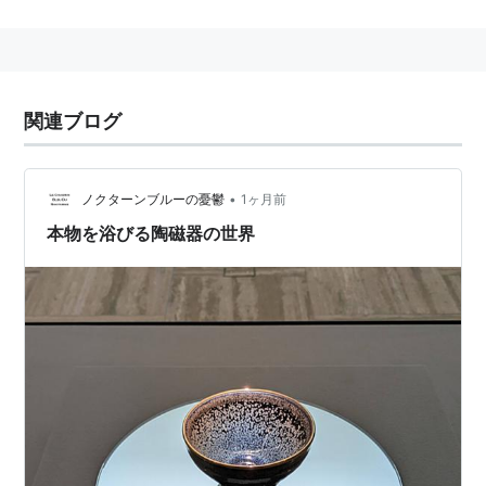
引き継いだ住友グループによる大阪市へのコレクション
寄贈が、美術館設立のきっかけとなった。
中国では明代以前の陶磁器、朝鮮半島では青磁・白磁を
中心とした高麗から李氏朝鮮時代の陶磁器を主に所蔵。
関連ブログ
東洋陶磁のコレクションとしては、東京の出光美術館と
並んで日本最高級のものを誇る。
•
ノクターンブルーの憂鬱
1ヶ月前
本物を浴びる陶磁器の世界