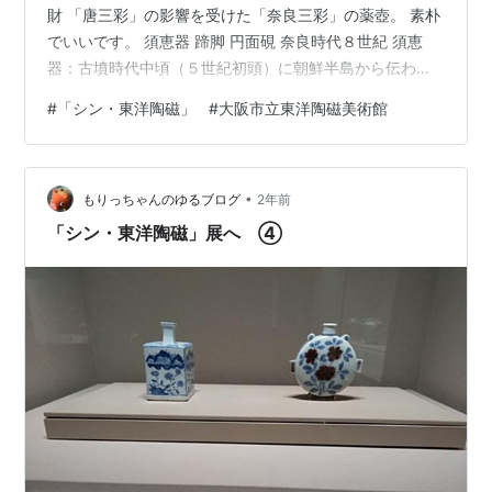
財 「唐三彩」の影響を受けた「奈良三彩」の薬壺。 素朴
でいいです。 須恵器 蹄脚 円面硯 奈良時代８世紀 須恵
器：古墳時代中頃（５世紀初頭）に朝鮮半島から伝わっ
た青灰色をした硬い土器 蹄脚：馬や牛などの硬い爪の部
#
「シン・東洋陶磁」
#
大阪市立東洋陶磁美術館
分 絵唐津 草鳥文（くさとりもん） 向付（五客） 桃山時
代～江戸時代（17世紀前半） 絵唐津（えがらつ）：唐津
焼の一種 赤土に黄・青・黒などの釉薬をかけ、鉄絵で草
•
画などを描く 向付：茶事における懐石料理の最初に出さ
もりっちゃんのゆるブログ
2年前
れる膳の、料理を盛る器とその料理のこと お膳手前の左
「シン・東洋陶磁」展へ ④
側が飯碗で…