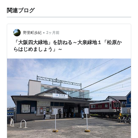
関連ブログ
•
野里町歩紀
2ヶ月前
「大阪四大緑地」を訪ねる～大泉緑地１「松原か
らはじめましょう」～