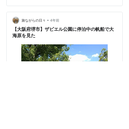
で決勝トーナメント進出ということになりました。寒い
早朝開催でも地方都市もびっくり渋谷スクランブル交差
点は、警察たくさん、若者もたくさんいたという。喜び
•
旅ながらの日々
4年前
のレベルは低くなく、岸田…
【大阪府堺市】ザビエル公園に停泊中の帆船で大
海原を見た