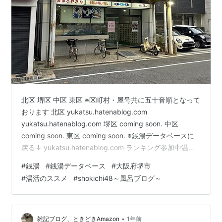
北区 堺区 中区 東区 ※区町村・屋号共に五十音順となって
おります 北区 yukatsu.hatenablog.com
yukatsu.hatenablog.com 堺区 coming soon. 中区
coming soon. 東区 coming soon. ※銭湯データベースに
戻る↓ yukatsu.hatenablog.com ランキング参加中温浴
グループ（温泉・銭湯・サウナ）ランキング参加中街の
#
銭湯
#
銭湯データベース
#
大阪府堺市
お風呂屋さん(銭湯)が好き！
#
湯活のススメ
#
shokichi48～風呂ブログ～
•
雑記ブログ、ときどきAmazon
1年前