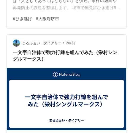
は「人としてあってはならない」と供述。事件の経緯や
再発防止の課題を整理します。 堺市で無免許ひき逃げ51
歳男逮捕 広告の下に記事の続きがあります。ペコリ 大阪
#
ひき逃げ
#
大阪府堺市
府堺市美原区で、無免許運転中の軽自動車が9歳の女児を
はねてケガをさせた事件で、大阪府警は51歳の自営業の
男を逮捕した。男は事故後に救護をせず立ち去り、翌日
•
に無免許運転過失致傷とひき逃げの疑いで身柄を確保さ
まるふぉい・ダイアリー
2年前
れた。警察の取り調べに対し、容疑を認める発言をして
一文字自治体で強力打線を組んでみた（栄村シン
いる。 項目 内容 発生日時 20…
グルマークス）