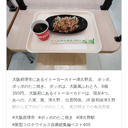
大阪府堺市にあるイトーヨーカドー津久野店。 ポッポ。
ポッポのたこ焼き。 ポッポは、大阪風ふわとろ。6個
350円。 大阪府にあるイトーヨーカドーは、現在4つ。
あべの、八尾、鳳、津久野。 位置関係。JR 阪和線津久野
駅から右下のピンクのところ。 夜21時までの食品売場の
営業。 津久野駅。 鳳の隣駅。速達タイプの電車が止まら
#
大阪府堺市
#
ポッポのたこ焼き
#
津久野駅
ないので鳳より遠い。 さて、ワールドカップカタール
#
新型コロナウイルス自粛総集編ベスト405
2022、スペインと日本、日本が勝ってグループ1位通過