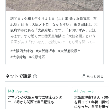
訪問日：令和８年６月１３日（土）出 発：近鉄電車「布
忍駅」到 着：大阪メトロ「なかもず駅」 第３回目は、大
阪府堺市にある「大泉緑地」です。「おおいずみ」と読
みます。すぐ近くの仁徳天皇陵隣に「大仙公園」という
公園があり「だいせん」と読むので、もし道を聞いて
「だいせんりょくち」と言えば、間違って教えられちゃ
#
大阪四大緑地
#
大阪府堺市
#
大阪府松原市
いますよ。梅雨の晴れ間。どんな花が咲いているのでし
#
大泉緑地
#
松原地区
ょうか。ここも都市公園なので給水・トイレには困りま
せん。 今日のスタートは、近鉄南大阪線「布忍駅」。
「ぬのせ」と読みます。大阪阿部野橋駅から約２０分
ネットで話題
もっと見る
（３００円）。午前９時３２分、今日も元気に出発で
す。ここは大阪府松原市。これから堺市を歩くのに、
な…
148
41
ブックマーク
ブックマーク
アマゾンが大阪府堺市に物流センタ
大阪府堺市Tさん（3
ー、8月から関西で当日配送も
を買って１年後、妻の
になった。自宅を売っ