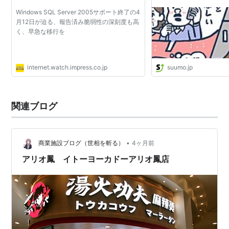
するまでにやったこと -
Windows SQL Server 2005サポート終了の4
住まいの売却ガイド
月12日が迫る、報告済み脆弱性の深刻度も高
く、早急な移行を
internet.watch.impress.co.jp
suumo.jp
関連ブログ
•
商業施設ブログ（世相を斬る）
4ヶ月前
アリオ鳳 イトーヨーカドーアリオ鳳店