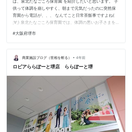
は、泉北たなごころ保育園 を紹介したいと思います。 子
供って体調を崩しやすく、朝まで元気だったのに突然保
育園から電話が、、、 なんてこと日常茶飯事ですよね(
;∀;) 泉北たなごころ保育園では、体調の悪いお子さまを
お預かりする、病児保育室が完備してあり✨ 看護師が常
#
大阪府堺市
駐していますので、朝から熱がある時や在園中の急な体
調不良時も安心して預けることができます( ;∀;)✨ 看護師
さんがいる保育園って魅力的！！ 気になった方は是非一
•
度お問い合わせください😊 現在0歳児 ／1歳児 ／2歳児
商業施設ブログ（世相を斬る）
4年前
／3歳児 の園児を募集しています(^_-)-☆ 【泉北…
ロピアららぽーと堺店 ららぽーと堺