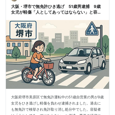
大阪・堺市で無免許ひき逃げ 51歳男逮捕 9歳
女児が軽傷「人としてあってはならない」と容疑
認める
大阪府堺市美原区で無免許運転中の51歳自営業の男が9歳
女児をひき逃げし軽傷を負わせ逮捕されました。過去に
も無免許で検挙され免許取り消し処分中でした。容疑者