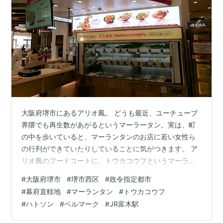
大阪府堺市にあるアリオ鳳。 どうも最近、ユーチューブ
界隈でも再生数があがるというマーラータン。実は、町
の中を歩いていると、マーランタンのお店に若い女性ら
の行列ができていたりしていることに気がつきます。 ア
リオ鳳のフードコートに、トウカコウフというマーラン
タンの飲食店。２０２２年にきたときはなかった飲食店
#
大阪府堺市
#
堺市西区
#
政令指定都市
になります。 パンダエクスプレスみたいな感じで、おま
#
幕府直轄地
#
マーランタン
#
トウカコウフ
けのお菓子付きです。動画勢はほとんど、めっちゃうま
#
ハトソン
#
ベルマーク
#
JR富木駅
いという感想なんですが、忖度なしでいうと、個人的感
想は、ジューシーですね。スタバ病の私からすれば、こ