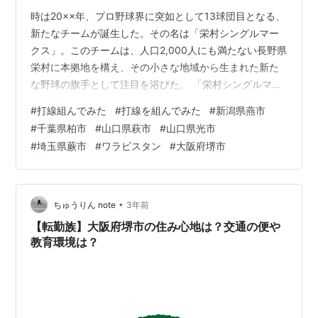
時は20××年、プロ野球界に突如として13球団目となる、
新たなチームが誕生した。その名は「栄村シングルマー
クス」。このチームは、人口2,000人にも満たない長野県
栄村に本拠地を構え、その小さな地域から生まれた新た
な野球の旗手として注目を浴びた。 「栄村シングルマー
クス」は、一文字の苗字を持つ選手たちで構成されてお
#
打線組んでみた
#
打線を組んでみた
#
新潟県燕市
り、そのユニークな構成が世間から大きな注目を集め
#
千葉県柏市
#
山口県萩市
#
山口県光市
た。彼らは地域の誇りを背負い、小さな村から全国のプ
#
埼玉県蕨市
#
ワラビスタン
#
大阪府堺市
ロ野球界に挑戦する、まさに地域密着型のプロ野球チー
ムとして誕生した。 今日は、そんな「栄村シングルマー
クス」の主軸選手を紹介したいと思う。彼らは、地元栄
村の名を背負い、一文字の苗字という共…
•
ちゅうりん note
3年前
【転勤族】大阪府堺市の住み心地は？交通の便や
教育環境は？