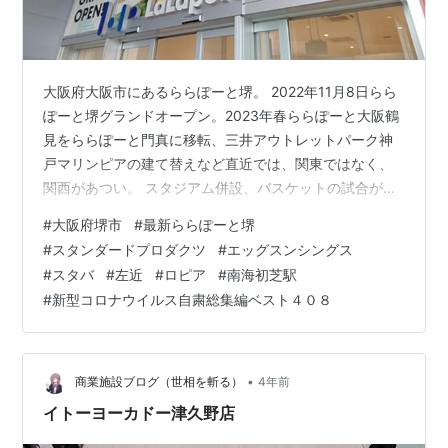
大阪府大阪市にあるららぽーと堺。 2022年11月8日らら
ぽーと堺グランドオープン。2023年春ららぽーと大阪鶴
見をららぽーと門真に移転、三井アウトレットパーク神
戸マリンピアの建て替えなど直近では、関東ではなく、
関西があつい。 スタジアム併設、バスケットの試合がで
きるようになっている吹き抜けエリア。 観客席みたいな
#
大阪府堺市
#
最新ららぽーと堺
配置。 18番目のららぽーと。関西では、ららぽーと甲子
#
スタンダードプロダクツ
#
エッグスンシングス
園、ららぽーと和泉、ららぽーとEXPOCITY に次ぐ4番
#
スタバ
#
左近
#
ロピア
#
南海初芝駅
目のららぽーと。 CBとありますが、三洋商会の男性アパ
#
新型コロナウイルス自粛総集編ベスト４０８
レルブランド。 地元系スーパーではなく、ららぽーとと
いったらこれからはロピアになるのかと思いきや、らら
ぽーと門真は、ラ…
•
商業施設ブログ（世相を斬る）
4年前
イトーヨーカドー津久野店