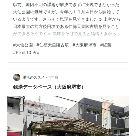
以前、原因不明の課題が解決できずに実現できなかった
大仙公園の気球ですが、今年の１０月４日から開始して
いるようです。さっそく気球を見てきました☺️ 上空から
日本最大の前方後円墳である仁徳天皇陵古墳を見ること
ができるそうです☺️ 気球をそばで見ると結構大きかった
です。 １回大人4200円で約15分の運航を楽しめるみた
#
大仙公園
#
仁徳天皇陵古墳
#
大阪府堺市
#
紅葉
いです。 大仙公園もすっかり秋ですね🍂 今日もやっぱり
#
Pixel 10 Pro
いい感じ╰(*´︶`*)╯♡ ランキング参加中神社仏閣・古
墳・歴史的建造物めぐり ランキング参加中旅行記 ランキ
ング参加中写真・カメラ ランキング参加中はてなブログ
サイクリング部 ランキング参加中gooからきました
•
湯活のススメ
1年前
銭湯データベース（大阪府堺市）