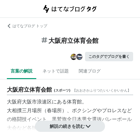
はてなブログ トップ
大阪府立体育会館
このタグでブログを書く
言葉の解説
ネットで話題
関連ブログ
大阪府立体育会館
(
スポーツ
)
【
おおさかふりつたいいくかいかん
】
大阪府大阪市浪速区にある体育館。
大相撲三月場所（春場所）、ボクシングやプロレスなど
の格闘技イベント、黒鷲旗全日本男女選抜バレーボール
解説の続きを読む
大会など各球技の試合などが行われる。
メインアリーナである第1競技場のほか、第2競技場、柔