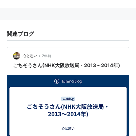
道場、剣道場、多目的ホールなどの施設がある。
施設命名権
2012年4月から2015年3月までの3年間、BB-SPORTS社
関連ブログ
が命名権（ネーミングライツ）を取得し、
「
BODYMAKERコロシアム
」（
ボディメーカーコロシア
ム
）の愛称となっていた。契約料は年2500万円。
•
心と思い
2年前
2015年6月17日、大阪市に本社を置く家電量販店大手の
ごちそうさん(NHK大阪放送局・2013～2014年)
エディオンと命名権契約を締結。2015年9月1日からの3
年間、「
エディオンアリーナ大阪
」の愛称となる。契約
料は年2100万円。
アクセス
鉄道
大阪市営地下鉄御堂筋線、四つ橋線、千日前線 難波