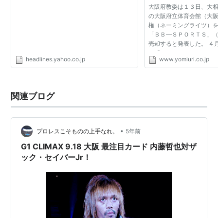
大阪府教委は１３日、大
の大阪府立体育会館（大
権（ネーミングライツ）
「ＢＢ―ＳＰＯＲＴＳ」
売却すると発表した。 ４
は「ＢＯＤＹＭＡＫＥＲ
headlines.yahoo.co.jp
www.yomiuri.co.jp
Ｍ（ボディーメーカー 
る。 契約料は年間...
関連ブログ
•
プロレスこそものの上手なれ。
5年前
G1 CLIMAX 9.18 大阪 最注目カード 内藤哲也対ザ
ック・セイバーJr！