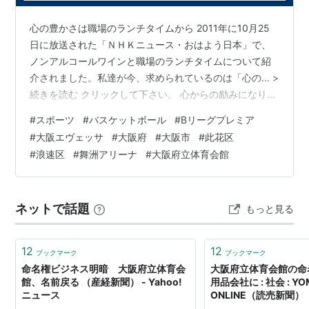
駅5番出口から徒歩5分
南海本線、高野線 難波駅南出口から徒歩5分
心の豊かさは職場のランチタイムから 2011年に10月25
日に放送された「ＮＨＫニュース・おはよう日本」で、
近鉄難波線・阪神なんば線 大阪難波駅から徒歩10分
ノンアルコールワインと職場のランチタイムについて紹
JR関西本線（大和路線） JR難波駅から徒歩10分
介されました。私達が今、求められているのは「心の... >
続きを読む クリックして下さい。 心からの励みになりま
バス
す。 宜しくお願い申し上げます。
#
スポーツ
#
バスケットボール
#
Bリーグプレミア
大阪市営バス なんば停留所から徒歩5分
https://blog.with2.net/votes/item/246672?
#
大阪エヴェッサ
#
大阪府
#
大阪市
#
此花区
sid=1367628 朝日放送・ABCテレビジョン 大阪市浪速区
#
浪速区
#
舞洲アリーナ
#
大阪府立体育会館
道路
クボタのなんば・旧本社跡地 “新拠点”「Kubota field」開
発へ 多目的アリーナや 商業施設等を中心とする
阪神高速環状線 なんば出口から車5分
www.asahi.co.jp…
ネットで話題
もっと見る
12
12
ブックマーク
ブックマーク
命名権ビジネス明暗 大阪府立体育会
大阪府立体育会館の命
館、名前戻る （産経新聞） - Yahoo!
用品会社に : 社会 : YOM
ニュース
ONLINE（読売新聞）