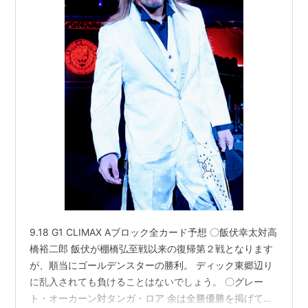
9.18 G1 CLIMAX Aブロック全カード予想 〇飯伏幸太対高
橋裕二郎 飯伏が棚橋弘至戦以来の復帰第２戦となります
が、順当にゴールデンスターの勝利。 ディック東郷辺り
に乱入されても負けることはないでしょう。 〇グレー
ト・オーカーン対タンガ・ロア 余は全勝優勝を掲げてい