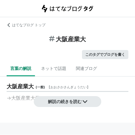
はてなブログ トップ
大阪産業大
このタグでブログを書く
言葉の解説
ネットで話題
関連ブログ
大阪産業大
(
一般
)
【
おおさかさんぎょうだい
】
→
大阪産業大学
解説の続きを読む