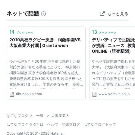
ネットで話題
もっと見る
14
13
ブックマーク
ブックマーク
2019高校ラグビー決勝 桐蔭学園VS.
デリバティブで巨額損
大阪産業大付属 | Grant a wish
が提訴 : ニュース : 教育 
ONLINE（読売新聞）
今から遡ること30年前 理事長に就任した鵜
やらせ受験問題で揺れる
川氏の 類い希なる手腕によって、 神奈川の
大学」（大阪府大東市）
桐蔭学園は 東京大学合格者数100名を超え、
れるデリバティブ（金融
慶應義塾合格者数300名を誇る 超進学校へと
って巨額の損失を生じさ
変貌を遂げました。 学業のみならず、 高校
関与した古谷七五三次(し
野球でも華々しい活躍を遂げ その名を轟かせ
当時の理事３人を相手取
rikunoouja.com
www.yomiuri.co.jp
ました。 他のスポーツにおいても 鵜川理事
万円の損害賠償を求める
長が何かと眼をか...
こしていたことが...
はてなブログ
>
一般
>
大阪産業大
はてなブログ タグとは
ヘルプ
開発ブログ
はてなブログトップ
Copyright (C) 2001-
2026
Hatena.