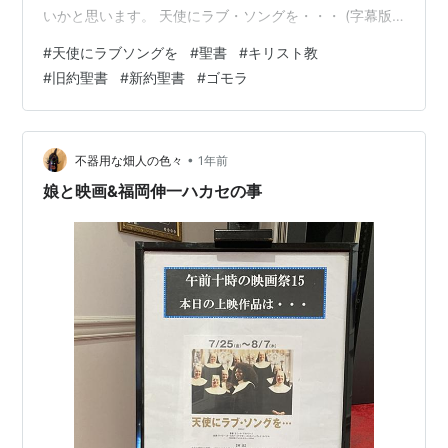
いかと思います。 天使にラブ・ソングを・・・ (字幕版)
Whoopi Goldberg Amazon しかしながら「意外な注目の
#
天使にラブソングを
#
聖書
#
キリスト教
一言」があるのです。 ギャングに見つかって連れ戻され
#
旧約聖書
#
新約聖書
#
ゴモラ
た”デロリス（ウーピー・ゴールドバーグ）”を救うため
に、ヘリコプターで向かった中”院長先生（マギー・スミ
ス）”が賑やかなネオンだらけの街並みを見ながら、「ゴ
モォ〜ラ」と呟いたのをご存知でしょうか。 🟢 🟢 🟢 🟢
•
不器用な畑人の色々
1年前
…
娘と映画&福岡伸一ハカセの事