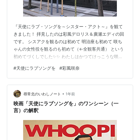
『天使にラブ・ソングを～シスター・アクト～』を観て
きました！ 拝見したのは彩風デロリス＆廣瀬エディの回
です。 シスアクを観るのは初めて 明治座も初めて 咲ち
ゃんの女性役を観るのも初めて（←全観客共通） という
初めてづくしでした✨️✨️ わたしはかつてけっこうな咲ヲ
タでございました。 ボニクラが最高すぎて満足しきって
#
天使にラブソングを
#
彩風咲奈
しまい以後は徐々に“ヲタク”から健全な“ファン”へと移行
していきましたが。 今の咲ちゃんに対する熱量は健全も
いいところですがこのくらいの熱量が推し活の理想だと
•
思いますほんとに😂 というわけで、作品の感想ではなく
尋常北のいわしノート
1年前
すべて咲ちゃんについての感想です。ネタバレもありま
映画「天使にラブソングを」のワンシーン（一
せん。
言）の解釈