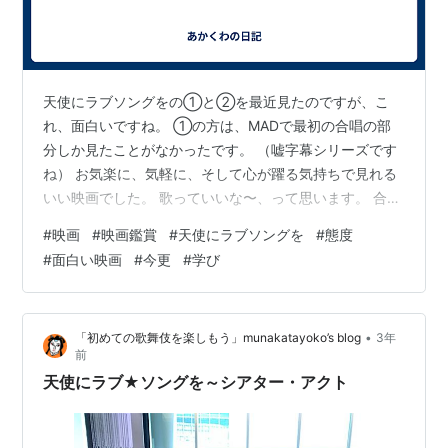
天使にラブソングをの①と②を最近見たのですが、こ
れ、面白いですね。 ①の方は、MADで最初の合唱の部
分しか見たことがなかったです。 （嘘字幕シリーズです
ね） お気楽に、気軽に、そして心が躍る気持ちで見れる
いい映画でした。 歌っていいな〜、って思います。 合唱
サークルに入りたいな、なんて思ったりも。 ②の中で、
#
映画
#
映画鑑賞
#
天使にラブソングを
#
態度
デロリスが教鞭を取って、生徒の前に立つ時の言葉が印
#
面白い映画
#
今更
#
学び
象的だった。 学ぶものの心構えや態度を、説いていまし
た。 生徒達には全然響いていなかったけど、教える立場
の人間になって重要だなと思うことばかりでした。 相手
•
「初めての歌舞伎を楽しもう」munakatayoko’s blog
3年
を敬いなさい、というのは正にその通りだ。 同時に、話
前
をする人は敬われる振る舞いや言葉…
天使にラブ★ソングを～シアター・アクト