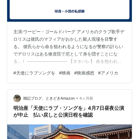
主演:ウーピー・ゴールドバーグ アメリカのクラブ歌手デ
ロリスは彼氏のマフィアがおかした殺人現場を目撃す
る。 彼氏らから命を狙われるようになるが警察の計らい
でデロリスはある修道院で尼として身を隠すことにな
る…！ ───────────── 【ネタバレ】 命を狙われピ
ンチの主人公が新しい世界でうまくいきかけるが、院長
#
天使にラブソングを
#
映画
#
映画感想
#
アメリカ
との仲や元彼マフィアとのゴタゴタで絶体絶命のピンチ
になる。 しかし主人公が成してきたことのお陰で救わ
れ、ラストは大見せ場ハッピーエンド、という安心のア
•
メリカ王道脚本。 こういう話はラストがわかってても楽
雑記ブログ、ときどきAmazon
4ヶ月前
しい。 歌のパフォーマンスが素晴らしかった。 「スウィ
明治座「天使にラブ・ソングを」4月7日昼夜公演
ングガールズ」をみたあとのよう…
が中止 払い戻しと公演日程を確認