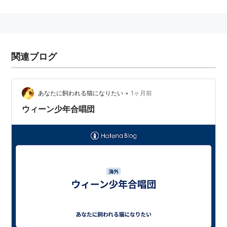
監督：
エミール・アルドリーノ
天使にラブソングを…
天使にラブ・ソングを…
関連ブログ
[DVD]
出版社/メーカー:
ブエナ ビスタ ホ
ーム エンターテイメント
•
あなたに飼われる猫になりたい
1ヶ月前
発売日:
2004/03/19
メディア:
DVD
ウィーン少年合唱団
クリック
: 49回
この商品を含むブログ (18件) を見
る
第2作（1993年）
監督：
ビル・デューク
天使にラブソングを2