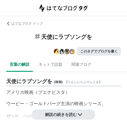
はてなブログ トップ
天使にラブソングを
このタグでブログを書く
言葉の解説
ネットで話題
関連ブログ
天使にラブソングを
(
映画
)
【
てんしにらぶそんぐを
】
アメリカ映画
（
ブエナビスタ
）
ウーピー・ゴールドバーグ
主演の映画シリーズ。
解説の続きを読む
第1作（1992年）