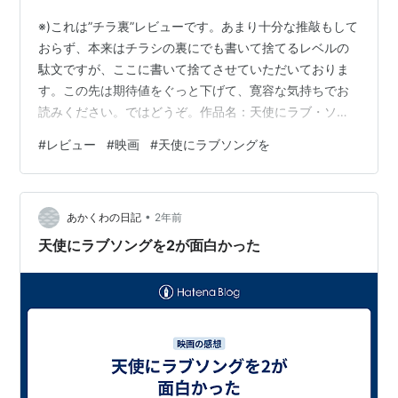
※)これは”チラ裏”レビューです。あまり十分な推敲もして
おらず、本来はチラシの裏にでも書いて捨てるレベルの
駄文ですが、ここに書いて捨てさせていただいておりま
す。この先は期待値をぐっと下げて、寛容な気持ちでお
読みください。ではどうぞ。作品名：天使にラブ・ソン
グを… (映画 1992年) 評価：★3(★★★☆☆) リンク：
#
レビュー
#
映画
#
天使にラブソングを
https://www.amazon.co.jp/dp/B07SPY5DR5【概要
(Wikipediaより)】 『天使にラブ・ソングを…』（原題:
Sister Act）は、1992年のアメリカ合衆国のコメディ映
•
画。監督はエミール・アルドリーノ、脚本はポール・ラ
あかくわの日記
2年前
ドニック（ジョセフ…
天使にラブソングを2が面白かった