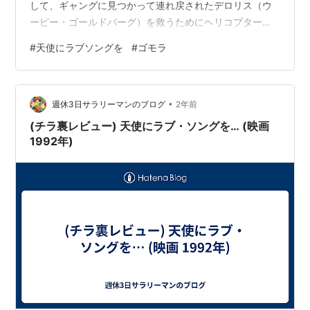
して、ギャングに見つかって連れ戻されたデロリス（ウ
ーピー・ゴールドバーグ）を救うためにヘリコプターで
向かった中「院長先生」が賑やかなネオンだらけの街並
#
天使にラブソングを
#
ゴモラ
みを見ながら「ゴモォ〜ラ」と呟いたのをご存知でしょ
うか。 ＝ ＝ ＝ ＝ ＝ これは記憶によると「旧約聖書に少
し」と「新約聖書に２行ほど」出てきた「主が罪深い街
•
として焼き滅ぼした"ソドム"と"ゴモラ"の後者」であると
週休3日サラリーマンのブログ
2年前
認識しました。 しかしながら院長先生のこの一言が「ゴ
(チラ裏レビュー) 天使にラブ・ソングを… (映画
モラのような罪深い街だ」と呟い…
1992年)