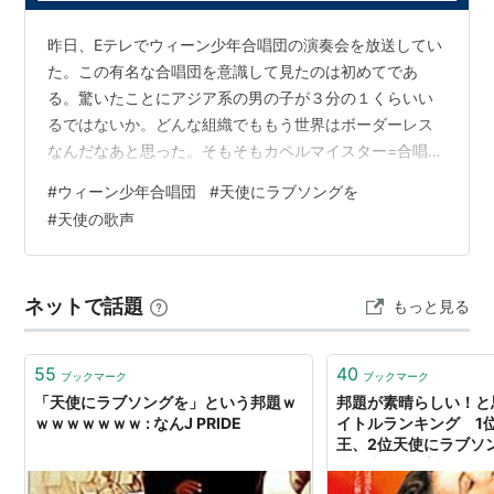
天使にラブ・ソングを2
[DVD]
昨日、Eテレでウィーン少年合唱団の演奏会を放送してい
出版社/メーカー:
ブエナ ビスタ ホ
た。この有名な合唱団を意識して見たのは初めてであ
ーム エンターテイメント
る。驚いたことにアジア系の男の子が３分の１くらいい
発売日:
2004/03/19
るではないか。どんな組織でももう世界はボーダーレス
メディア:
DVD
クリック
: 21回
なんだなあと思った。そもそもカペルマイスター=合唱指
この商品を含むブログ (11件) を見
揮者のジミー・チャン氏も名前からすると中華系かなと
る
#
ウィーン少年合唱団
#
天使にラブソングを
思われる。しかし今回来日した団員の中には黒人種の男
#
天使の歌声
子はいなかった。たまたまなのか、なんらかの採用基準
リスト::外国の映画::題名::た行
があるのか、そこはわからないが少年合唱団っていうと
金髪碧眼の天使の歌声というイメージがあるので、へー
ネットで話題
もっと見る
今はそういうわけじゃないのねえと単純に思ったのであ
る。（差別的な意図でこれを書いているわけではない…
55
40
ブックマーク
ブックマーク
「天使にラブソングを」という邦題ｗ
邦題が素晴らしい！と
ｗｗｗｗｗｗｗ : なんJ PRIDE
イトルランキング 1
王、2位天使にラブソ
共に去りぬ : 哲学ニュ