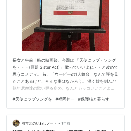
長女と午前十時の映画祭。今回は 「天使にラブ・ソング
を・・・(原題 Sister Act)」 歌っていいよね・・と改めて
思うコメディ。 昔、「ウーピーの1人舞台」なんて評を見
たことあるけど、そんな事はなかろう。 深く皺を刻んだ
熟年尼僧達の歌い踊る姿の、なんとカッコいいことよ。
(昨年亡くなったマギー・スミスの姿にホロリ・・。) 映
#
天使にラブソングを
#
福岡伸一
#
保護猫と暮らす
画の後、長女が気になっていたという小さな本屋さんに
行き福岡伸一ハカセの本を購入。 「動的平衡は利他に通
じる」 福岡伸一著 朝日新書 以前新聞のコラムに掲載さ
•
れていた短編エッセイをまとめたもの。パラパラと見て
尋常北のいわしノート
1年前
みると、当時心動いた幾つかを見つけた。読んでいない