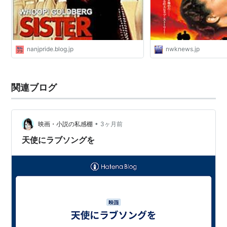
nanjpride.blog.jp
nwknews.jp
関連ブログ
•
映画・小説の私感棚
3ヶ月前
天使にラブソングを