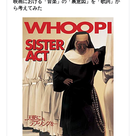
映画における「音楽」の「裏意図」を「歌詞」か
ものも多くて…
ら考えてみた