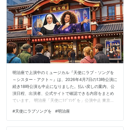
明治座で上演中のミュージカル『天使にラブ・ソングを
～シスター・アクト～』は、2026年4月7日の13時公演に
続き18時公演も中止になりました。払い戻しの案内、公
演日程、出演者、公式サイトで確認できる内容をまとめ
ています。 明治座「天使にﾗﾌﾞｿﾝｸﾞを」公演中止 東京・
明治座で上演中のミュージカル『天使にラブ・ソングを
#
天使にラブソングを
#
明治座
～シスター・アクト～』は、2026年4月7日の13時公演に
続き、18時公演も中止になった。明治座の公式サイトで
は、4月7日の本日の開演時間が昼夜とも公演中止となっ