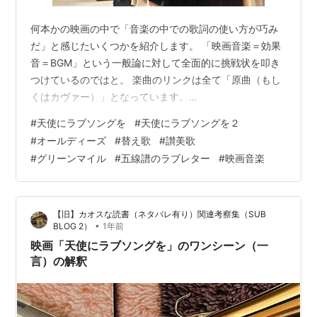
何本かの映画の中で「音楽の中での歌詞の使い方が巧み
だ」と感じたいくつかを紹介します。 「映画音楽＝効果
音＝BGM」という一般論に対して全面的に挑戦状を叩き
つけているのではと。 楽曲のリンクは全て「原曲（もし
くはカヴァー）」となっています。
・・・・・・・・・・・・ 天使にラブ・ソングを 天使に
#
天使にラブソングを
#
天使にラブソングを２
ラブ・ソングを・・・ (字幕版) Whoopi Goldberg
#
オールディーズ
#
替え歌
#
讃美歌
Amazon オールディーズファンの方にはお馴染みの楽曲
#
グリーンマイル
#
五線譜のラブレター
#
映画音楽
満載になっておりますが、以下の２曲を巧みに「修道女
が歌う讃美歌化」している点に注目です。 My
Guy（Mary Wells 1964） My Guy (Single Version)…
【旧】カオスな読書（ネタバレ有り）関連考察集（SUB
•
BLOG 2）
1年前
映画「天使にラブソングを」のワンシーン（一
言）の解釈