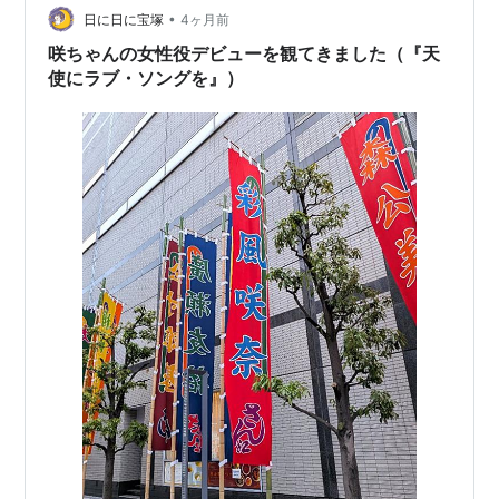
•
ている。東宝は、複数の出演者の体調不良を理由に挙
日に日に宝塚
4ヶ月前
げ、13時公演の中止を案内した。13時公演の入場券代金
咲ちゃんの女性役デビューを観てきました（『天
は払い戻しの対象…
使にラブ・ソングを』）