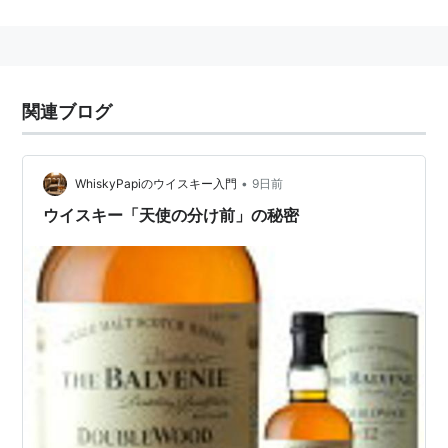
監督：
ケン・ローチ
脚本：
ポール・ラヴァーティ
音楽：
ジョージ・フェントン
リスト::外国の映画::題名::た行
関連ブログ
•
WhiskyPapiのウイスキー入門
9日前
ウイスキー「天使の分け前」の秘密