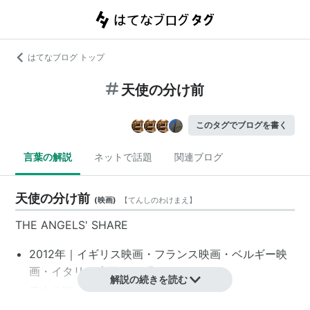
はてなブログ トップ
天使の分け前
このタグでブログを書く
言葉の解説
ネットで話題
関連ブログ
天使の分け前
(
映画
)
【
てんしのわけまえ
】
THE ANGELS' SHARE
2012年｜
イギリス映画
・
フランス映画
・
ベルギー映
画
・
イタリア映画
｜101分｜G
解説の続きを読む
日本公開：2013年4月13日