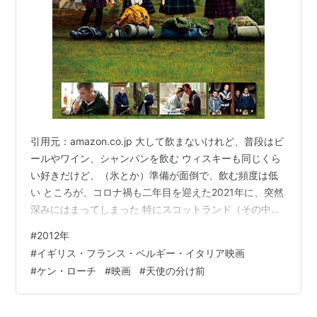
引用元：amazon.co.jp 大して飲まないけれど、普段はビ
ールやワイン、シャンパンを飲む ウィスキーも同じくら
い好きだけど、（氷とか）準備が面倒で、飲む頻度は低
い ところが、コロナ禍も二年目を迎えた2021年に、突然
深みにはまってしまった 特にスコットランド（その中で
もアイラ島のシングルモルト）のウィスキーを飲むよう
#
2012年
になってから、ビールやワインの登場が減ってしまうほ
#
イギリス・フランス・ベルギー・イタリア映画
どに （氷を用意するのが面倒なこともあって）ストレー
#
ケン・ローチ
#
映画
#
天使の分け前
トで飲み始めたことで、前より味わえるようになったこ
とも大きい そもそも「美味しいウィスキーを水で割って
しまうこともなかろうに」と思う そんなタイミングで選