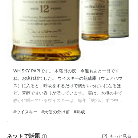
WHISKY PAPIです。 木曜日の夜、今週もあと一日です
ね。お疲れ様でした。 ウイスキーの熟成庫（ウェアハウ
ス）に入ると、呼吸をするだけで胸がいっぱいになるほ
ど、芳醇で甘い香りが漂っています。 実は、木樽の中で
静かに眠っているウイスキーは、毎年「約2%」ずつ中身
が減っていることをご存知でしょうか？ 樽の木目を通じ
#
ウイスキー
#
天使の分け前
#
熟成
て、中の液体が少しずつ空気中に蒸発してしまうので
す。 しかし、スコットランドの職人たちは、減ってしま
ったお酒を見て悲しむのではなく、こう呼んで微笑みま
ネットで話題
もっと見る
した。 「これは、天使が横取りして飲んでしまったんだ