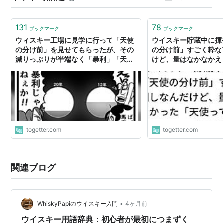
（Angel's Share＝天使の分け前）」 今夜は、ウイスキー
が美味しくなる…
131
78
ブックマーク
ブックマーク
ウィスキー工場に見学に行って「天使
ウイスキー貯蔵中に揮
の分け前」を見せてもらったが、その
の分け前」すごく粋な
減りっぷりが半端なく「暴利」「天使
けど、量はなかなかえ
のみかじめ料」と感じてしまった
って強欲」「もはや暴
togetter.com
togetter.com
関連ブログ
•
WhiskyPapiのウイスキー入門
4ヶ月前
ウイスキー用語辞典：初心者が最初につまずく