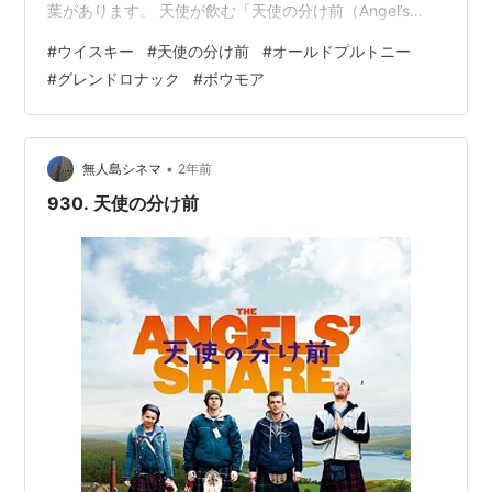
葉があります。 天使が飲む「天使の分け前（Angel’s
Share）」 ウイスキーは樽の中で熟成中、毎年数パーセ
#
ウイスキー
#
天使の分け前
#
オールドプルトニー
ント（約2〜3%）が蒸発して消えてしまいます。 これを
#
グレンドロナック
#
ボウモア
造り手たちは「天使が飲んだ」と考え「天使の分け前
（Angel’s Share）」と呼びました。 天使でさえも我慢で
きずにこっそり飲んでしまうほど、ウイスキーは熟成に
よって美味しくなるのです。 「天使の分け前」の話を聞
•
無人島シネマ
2年前
いた後は、不…
930. 天使の分け前