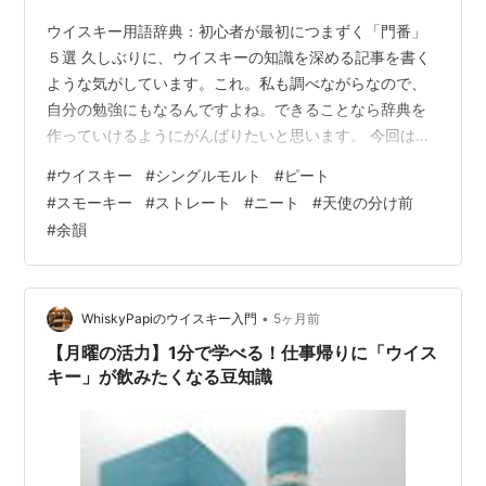
ウイスキー用語辞典：初心者が最初につまずく「門番」
５選 久しぶりに、ウイスキーの知識を深める記事を書く
ような気がしています。これ。私も調べながらなので、
自分の勉強にもなるんですよね。できることなら辞典を
作っていけるようにがんばりたいと思います。 今回は、
過去にも書いたものをまとめています。私を含めて、こ
#
ウイスキー
#
シングルモルト
#
ピート
れからウイスキーを勉強していく人向けの内容にしまし
#
スモーキー
#
ストレート
#
ニート
#
天使の分け前
た。 1. シングルモルト（Single Malt） ざっくり言うと：
#
余韻
「一つの蒸留所（工場）だけで作られた、個性の塊」 初
心者のつまずき：「シングル＝1つの樽？」と勘違いしや
すいですが、実は「1つの蒸留所」という意味。音楽で例
えるなら「ソロアーテ…
•
WhiskyPapiのウイスキー入門
5ヶ月前
【月曜の活力】1分で学べる！仕事帰りに「ウイス
キー」が飲みたくなる豆知識