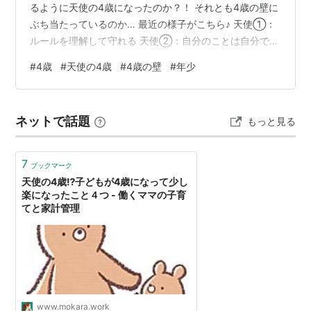
るように天使の4歳になったのか？！ それとも4歳の壁に
ぶち当たっているのか… 最近の様子がこちら♪ 天使①：
ルールを理解して守れる 天使②：自分のことは自分でで
きる 天使③：ママが大好き♡ 天使④：見た目は子ど
#
4歳
#
天使の4歳
#
4歳の壁
#
年少
も、頭脳は大人 壁①親の意見より自分の気持ち！ 壁
②：できるけどあえてやらない！ 壁③：グサっとする
言葉を平気で言う 壁④：嘘泣きする 天使①：ルールを
ネットで話題
もっと見る
理解して守れる 電車やレストラン、病院では静かにする
お店のものは触らない お外を歩く時はママかパパと手を
繋ぐ 寝る前にしっかり歯を…
7
ブックマーク
天使の4歳⁉︎子どもが4歳になって少し
楽になったこと４つ - 働くママの子育
てと家計管理
www.mokara.work