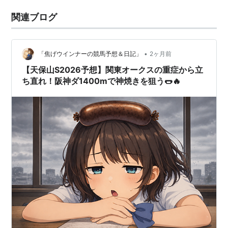
関連ブログ
•
「焦げウインナーの競馬予想＆日記」
2ヶ月前
【天保山S2026予想】関東オークスの重症から立
ち直れ！阪神ダ1400mで神焼きを狙う🌭🔥