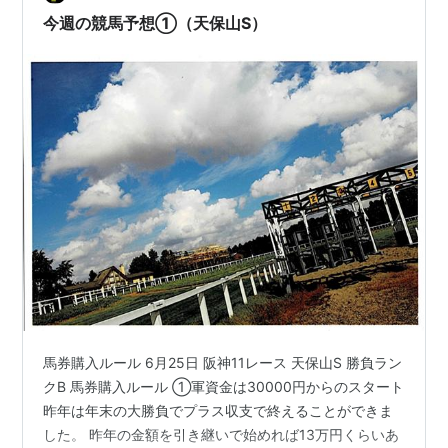
今週の競馬予想①（天保山S）
馬券購入ルール 6月25日 阪神11レース 天保山S 勝負ラン
クB 馬券購入ルール ①軍資金は30000円からのスタート
昨年は年末の大勝負でプラス収支で終えることができま
した。 昨年の金額を引き継いで始めれば13万円くらいあ