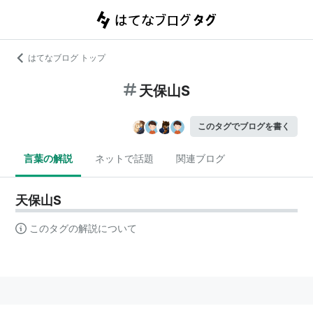
はてなブログ トップ
天保山S
このタグでブログを書く
言葉の解説
ネットで話題
関連ブログ
天保山S
このタグの解説について