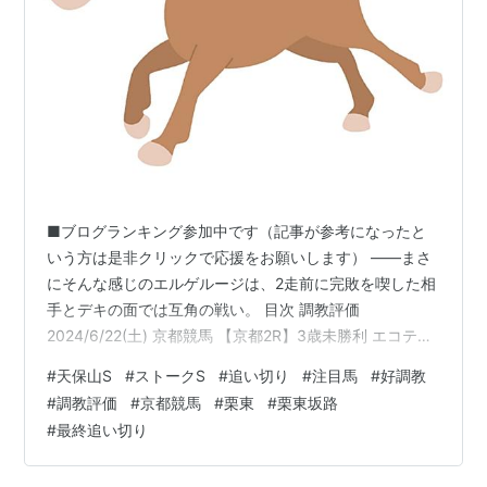
■ブログランキング参加中です（記事が参考になったと
いう方は是非クリックで応援をお願いします） ――まさ
にそんな感じのエルゲルージは、2走前に完敗を喫した相
手とデキの面では互角の戦い。 目次 調教評価
2024/6/22(土) 京都競馬 【京都2R】3歳未勝利 エコテー
ラー 【京都3R】3歳未勝利 ボイラーメーカー 【京都
#
天保山S
#
ストークS
#
追い切り
#
注目馬
#
好調教
6R】3歳未勝利 トラウムビルト ラガークイン 【京都
#
調教評価
#
京都競馬
#
栗東
#
栗東坂路
8R】3歳以上1勝クラス スターターン 【京都10R】ストー
#
最終追い切り
クS ビヨンドザヴァレー エンヤラヴフェイス 【京都
11R】天保山S エルゲルージ ロードアウォード 【京都