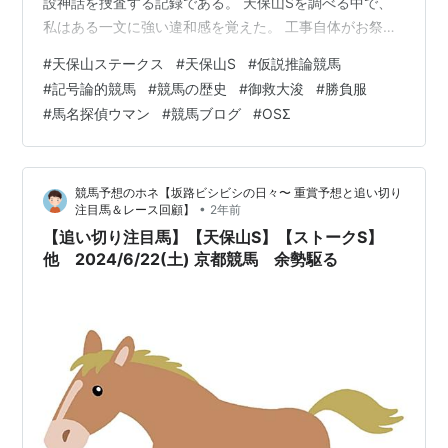
設神話を捜査する記録である。 天保山Sを調べる中で、
私はある一文に強い違和感を覚えた。 工事自体がお祭り
騒ぎだった 天保2年（1831年）。 安治川河口の大規模浚
#
天保山ステークス
#
天保山S
#
仮説推論競馬
渫工事によって、後に天保山となる築山が生まれた。 し
#
記号論的競馬
#
競馬の歴史
#
御救大浚
#
勝負服
かし、その過程は単なる土木事業ではなかった。 なぜ工
#
馬名探偵ウマン
#
競馬ブログ
#
OSΣ
事が祭りになるのか。 今回の捜査は、そこから始まっ
た。 天保山の正体 天保山は一般には、 「日本で二番目
に低い山」 として知られている。 しかし、その起源を辿
競馬予想のホネ【坂路ビシビシの日々〜 重賞予想と追い切り
ると別…
•
注目馬＆レース回顧】
2年前
【追い切り注目馬】【天保山S】【ストークS】
他 2024/6/22(土) 京都競馬 余勢駆る