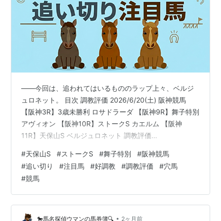
――今回は、追われてはいるもののラップ上々、ベルジ
ュロネット。 目次 調教評価 2026/6/20(土) 阪神競馬
【阪神3R】3歳未勝利 ロサドラーダ 【阪神9R】舞子特別
アヴィオン 【阪神10R】ストークS カエルム 【阪神
11R】天保山S ベルジュロネット 調教評価
2026/6/20(土) 阪神競馬 ＜見方＞ ・主に「最終追い切り
#
天保山S
#
ストークS
#
舞子特別
#
阪神競馬
時計」評価を基準に、★の数で評価（5つ星まで） ・
#
追い切り
#
注目馬
#
好調教
#
調教評価
#
穴馬
「額面時計」そのものの評価が主体で、その馬のクラス
#
競馬
でどれだけ優れた時計、ラップかを示す（同じ時計で
も、未勝利馬なら★5つ、OP馬なら★評価対象外、とい
うことは全然あり） 【阪神3R】3歳未勝利 ロサドラーダ
…
•
🐎馬名探偵ウマンの馬券簿🔍
2ヶ月前