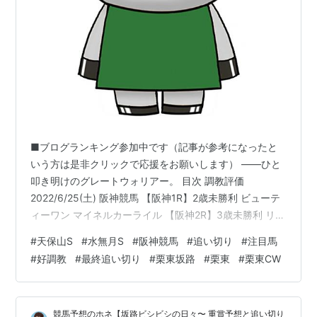
■ブログランキング参加中です（記事が参考になったと
いう方は是非クリックで応援をお願いします） ――ひと
叩き明けのグレートウォリアー。 目次 調教評価
2022/6/25(土) 阪神競馬 【阪神1R】2歳未勝利 ビューテ
ィーワン マイネルカーライル 【阪神2R】3歳未勝利 リオ
レ 【阪神3R】3歳未勝利 サンライズアリオン レイワガン
#
天保山S
#
水無月S
#
阪神競馬
#
追い切り
#
注目馬
タン 【阪神6R】3歳未勝利 マーブルファクター 【阪神
#
好調教
#
最終追い切り
#
栗東坂路
#
栗東
#
栗東CW
7R】3歳以上1勝クラス ナサ テキサスフィズ 【阪神
10R】水無月S メイショウホシアイ トウカイオラージュ
【阪神11R】天保山S グレートウォリアー ロードアクア
競馬予想のホネ【坂路ビシビシの日々〜 重賞予想と追い切り
【阪神12R】3歳以上1勝クラス アイス…