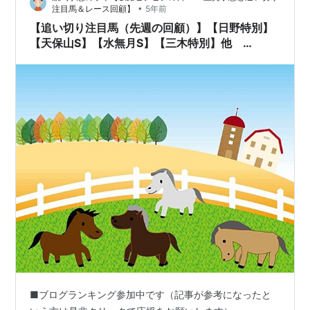
•
注目馬＆レース回顧】
5年前
【追い切り注目馬（先週の回顧）】【日野特別】
【天保山S】【水無月S】【三木特別】他
2021/6/26(土) 東京・阪神・札幌競馬 レディバ
グ、お前もか…
■ブログランキング参加中です（記事が参考になったと