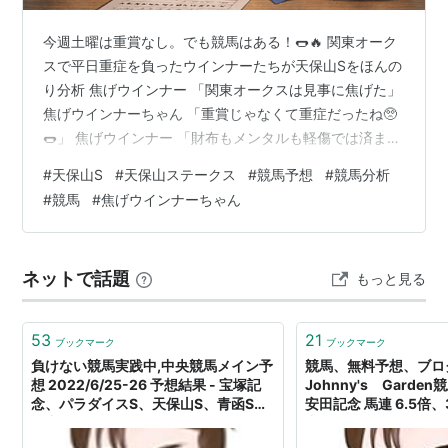
今週土曜は重賞なし。でも競馬はある！🌭🔥 関東オーク
スで平日重症を負ったウインナーたちが天保山Sをほんの
り分析 焦げウインナー 「関東オークスは見事に焦げた」
焦げウインナーちゃん 「重賞じゃなくて重症だったね🥺
🌭」 焦げウインナー 「財布もメンタルも軽傷では済まな
かった」 焦げウインナーちゃん 「でも競馬は待ってくれ
#
天保山S
#
天保山ステークス
#
競馬予想
#
競馬分析
ないよ？」 焦げウインナー 「そう。土曜は重賞こそない
#
競馬
#
焦げウインナーちゃん
けど、阪神メインに天保山Sがある」 焦げウインナーち
ゃん 「焦げたウインナーを焼き直す時間だね🌭🔥」 天保
山S（オープン） 阪神ダート1400mで行われるオープン
ネットで話題
もっと見る
特別。 一見するとスピード勝負に見えるが、このコース
はスタート後…
53
21
ブックマーク
ブックマーク
負けない競馬実践中,中央競馬メイン予
競馬、無料予想、ブロ
想 2022/6/25-26 予想結果 - 宝塚記
Johnny's Garde
念、パラダイスS、天保山S、青函S
安田記念 馬連 6.5倍、
的中!! / S-Johnny's - Garden - S-
中!! 牝馬、牡馬クラ
Johnny's Garden
中・・ ジューンS & 