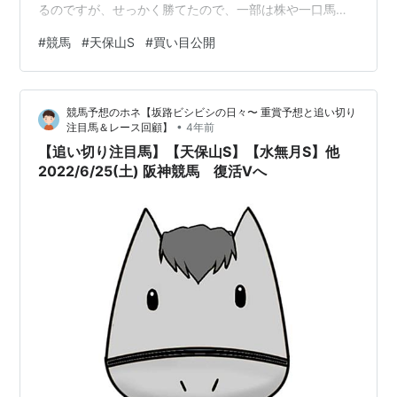
るのですが、せっかく勝てたので、一部は株や一口馬主
の軍資金として提供します。 ということで30000円から
#
競馬
#
天保山S
#
買い目公開
のスタートとします。 ②毎月初めに軍資金10000円を口
座に入金。 軍資金が底を尽きた時点で翌月まで馬券を購
入しない。（予想公開はします。） 1年間での最大の負け
競馬予想のホネ【坂路ビシビシの日々〜 重賞予想と追い切り
金額は15万円ということになります。 ③購入レースは平
•
注目馬＆レース回顧】
4年前
地重賞全レース＋α 平地の全重賞競走を購入します。 …
【追い切り注目馬】【天保山S】【水無月S】他
2022/6/25(土) 阪神競馬 復活Vへ