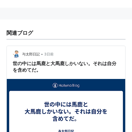
ジャンル
漫画
関連ブログ
コミック
作者
•
与太郎日記
3日前
赤塚不二夫
世の中には馬鹿と大馬鹿しかいない。それは自分
を含めてだ。
主な登場人物
バカボン
バカボンのパパ
ママ
ハジメちゃん
レレレのおじさん
本官さん