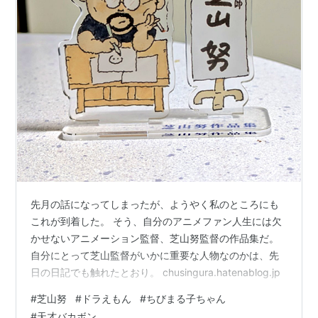
先月の話になってしまったが、ようやく私のところにも
これが到着した。 そう、自分のアニメファン人生には欠
かせないアニメーション監督、芝山努監督の作品集だ。
自分にとって芝山監督がいかに重要な人物なのかは、先
日の日記でも触れたとおり。 chusingura.hatenablog.jp
#
芝山努
#
ドラえもん
#
ちびまる子ちゃん
#
天才バカボン