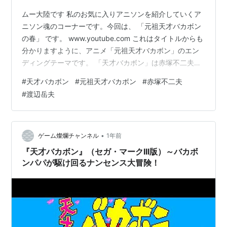
ムー大陸です 私のお気に入りアニソンを紹介していくア
ニソン魂のコーナーです。今回は、 「元祖天才バカボン
の春」 です。 www.youtube.com これはタイトルからも
分かりますように、アニメ「元祖天才バカボン」のエン
ディングテーマです。 「天才バカボン」は赤塚不二夫氏
の国民的大人気ギャグ漫画です。1967年に開始以降10年
#
天才バカボン
#
元祖天才バカボン
#
赤塚不二夫
以上に渡って連載された赤塚氏の代表作とも言える 作品
#
渡辺岳夫
です。人気作品だけに過去5回アニメ化されていますが、
「元祖天才バカボン」は1975年の2回目のアニメ化作品
です。実はこれより4年前に初めてアニメ化されていま
す。それがアニメ「天才バカボン」です。ただ、このア
•
ゲーム燦爛チャンネル
1年前
ニメは、原作…
『天才バカボン』（セガ・マークIII版）～バカボ
ンパパが駆け回るナンセンス大冒険！