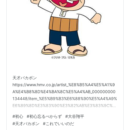
天才バカボン
https://www.hmv.co.jp/artist_%E8%B5%A4%E5%A1%9
A%E4%B8%8D%E4%BA%8C%E5%A4%AB_000000000
134448/item_%E5%B9%B3%E6%88%90%E5%A4%A9%
E6%89%8D%E3%83%90%E3%82%AB%E3%83%9C%E
3%83%B3-
#
初心
#
初心忘るべからず
#
大谷翔平
41%E6%89%8D%E3%81%AE%E6%98%A5%E3%81%A0
#
天才バカボン
#
これでいいのだ
%E3%81%8B%E3%82%89%E3%82%BB%E3%83%AC%E