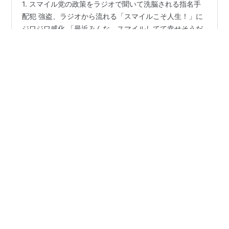
1. スマイル党の政策をラジオで聞いて洗脳される指名手
配犯 強盗、ラジオから流れる「スマイルこそ人生！」に
ジワジワ感化 「最近みんな、スマイルしてて幸せそうだ
なあ…」 2. 自分の指名手配ポスター発見→衝撃の“真顔”
街角で自分の顔写真を見つける ポスターの顔、めっちゃ
不機嫌でコワモテ 「えっ……全然スマイルしてないやん
#
天才バカボン
俺……」 じわじわ自己嫌悪 3. ついに警察へ“スマイル修
正”を申請しにいく 強盗「すみません、この指名手配写
真、僕もっといいスマイルあるんです！撮り直してくだ
•
さい！」 その場で満面の笑顔ポーズ 警官たち「……あ
いろんなものの続編考えてみた
1年前