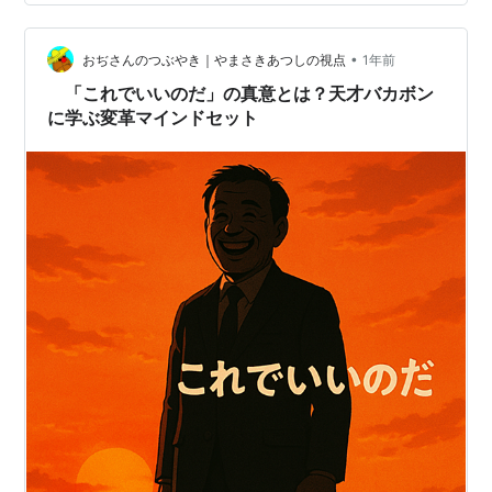
開発元 セガ・エンタープライゼス 発売日 1988年6月2日
ジャンル アクションアドベンチャー …
•
おぢさんのつぶやき｜やまさきあつしの視点
1年前
「これでいいのだ」の真意とは？天才バカボン
に学ぶ変革マインドセット