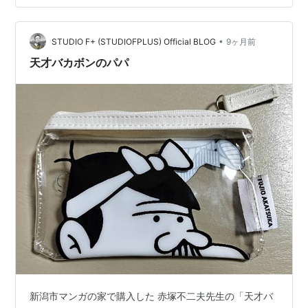
3%82%AF%E3%82%B7%E3%83%A7%E3%83%B3_3533
209 より 知人…
•
STUDIO F+ (STUDIOFPLUS) Official BLOG
9ヶ月前
天才バカボンのパパ
新潟市マンガの家で購入した 赤塚不二夫先生の「天才バ