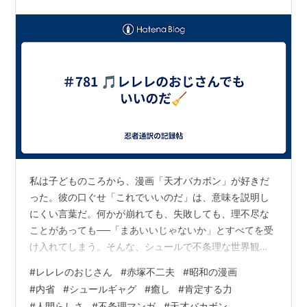
の…
私は子どものころから、漫画「天才バカボン」が好きだ
った。彼の口ぐせ「これでいいのだ」は、意味を説明し
にくい言葉だ。何かが崩れても、失敗しても、理不尽な
ことがあっても──「まあいいじゃないか」とすべてを受
け入れてしまう。そんな、シュールで不条理な世界観の
象徴だった。 バカボンのパパを生み出した赤塚不二夫
#
レレレのおじさん
#
赤塚不二夫
#
昭和の漫画
は、1935年に旧満州で生まれ、幼くして引き上げを経験
#
内省
#
シュールギャグ
#
癒し
#
肯定する力
した世代である。戦争と敗戦の混乱を知るその背景が、
#
人間らしさ
#
不条理マンガ
#
天才バカボン