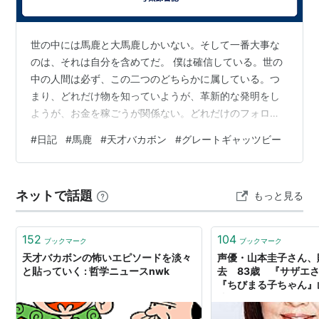
ウナギイヌ
バカ田大学の後輩たち
世の中には馬鹿と大馬鹿しかいない。そして一番大事な
のは、それは自分を含めてだ。 僕は確信している。世の
（＊ニャロメ、ケムンパス、べしは「もーれつア太郎」
中の人間は必ず、この二つのどちらかに属している。つ
の登場人物。）
まり、どれだけ物を知っていようが、革新的な発明をし
ようが、お金を稼ごうが関係ない。どれだけのフォロワ
ただの馬鹿に見えて実は悪賢く残酷なバカボンのパパが
ーがいて、すべては計算尽くの顔をしていたって、どれ
繰り広げる壮大なギャグ漫画。赤塚不二夫のギャグ漫画
#
日記
#
馬鹿
#
天才バカボン
#
グレートギャッツビー
だけ議論が強くたって、必ず馬鹿か大馬鹿のどちらかな
の最高峰と言えるだろう。
のだ。これは人が必ず死ぬことと同じくらいの真実だ。
こんな人間が作る世の中だから、この世はこんなにおか
ネットで話題
もっと見る
しくなっていくのだ。 ということは、自分も世の中の一
員である以上、そのどちらかなのだ。ここに例外はな
い。しかし、現代において自分を例外に置く人間の多…
152
104
ブックマーク
ブックマーク
天才バカボンの怖いエピソードを淡々
声優・山本圭子さん、
と貼っていく : 哲学ニュースnwk
去 83歳 『サザエ
『ちびまる子ちゃん』
才バカボン』バカボン