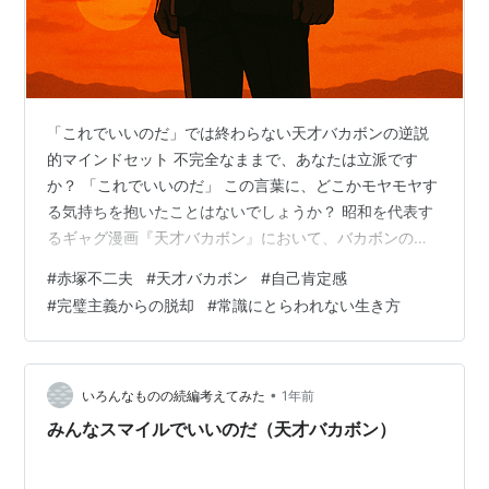
「これでいいのだ」では終わらない天才バカボンの逆説
的マインドセット 不完全なままで、あなたは立派です
か？ 「これでいいのだ」 この言葉に、どこかモヤモヤす
る気持ちを抱いたことはないでしょうか？ 昭和を代表す
るギャグ漫画『天才バカボン』において、バカボンのパ
パが幾度となく発するこの決め台詞。理屈を超えてい
#
赤塚不二夫
#
天才バカボン
#
自己肯定感
て、論理的には破綻していて、なのに、なぜか心に残
#
完璧主義からの脱却
#
常識にとらわれない生き方
る。 子どもの頃はただのギャグとして笑っていたこのセ
リフが、大人になった今、別の意味で響くのはなぜでし
ょうか。失敗、変化、不条理——思うようにいかない現
実の中で、「これでいいのだ」と言い切る勇気こそ、成
•
いろんなものの続編考えてみた
1年前
熟した大人のメンタルの在り方なのかもしれません…
みんなスマイルでいいのだ（天才バカボン）