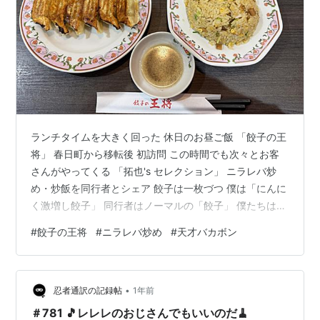
ランチタイムを大きく回った 休日のお昼ご飯 「餃子の王
将」 春日町から移転後 初訪問 この時間でも次々とお客
さんがやってくる 「拓也's セレクション」 ニラレバ炒
め・炒飯を同行者とシェア 餃子は一枚づつ 僕は「にんに
く激増し餃子」 同行者はノーマルの「餃子」 僕たちは二
人とも酢胡椒でいただく 超熱々の焼きたて餃子 猫舌殺し
#
餃子の王将
#
ニラレバ炒め
#
天才バカボン
一口齧れば一気に広がるにんにくの香り 嘉味！ にんにく
大好きな僕には堪らない あぁ ビール飲めないのが辛すぎ
る 仕方ないので 炒飯で受け止める そしてメインディッ
•
シュは 「ニラレバ炒め」 餃子の王将は「ニラレバ炒め」
忍者通訳の記録帖
1年前
大阪王将は「レバニラ炒め」 「ニラレバ炒め」が中国語
＃781 🎵レレレのおじさんでもいいのだ🧹