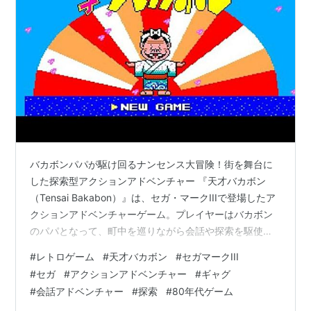
バカボンパパが駆け回るナンセンス大冒険！街を舞台に
した探索型アクションアドベンチャー 『天才バカボン
（Tensai Bakabon）』は、セガ・マークIIIで登場したア
クションアドベンチャーゲーム。プレイヤーはバカボン
のパパとなって、町中を巡りながら会話や探索を駆使し
て、行方不明になったハジメちゃんを探し出すというユ
#
レトロゲーム
#
天才バカボン
#
セガマークIII
ニークな冒険を体験することになります。 🎮 ゲーム基本
#
セガ
#
アクションアドベンチャー
#
ギャグ
情報 プレイタイトル 天才バカボン（Tensai Bakabon）
#
会話アドベンチャー
#
探索
#
80年代ゲーム
ハード セガ・マークIII 発売元 セガ・エンタープライゼス