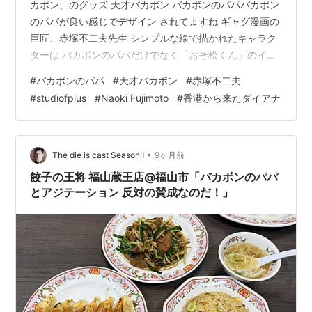
カボン」のグッズ 天才バカボン バカボンのパパバカボン
のパパが良い感じでデザイン されてますね ギャグ漫画の
巨匠、赤塚不二夫先生 シンプルな線で描かれたキャラク
ターは バカボンのパパだけでなく「おそ松くん」のイヤ
ミ、チビ太、ハタ坊 などなど 赤塚先生が生み出したキャ
#
バカボンのパパ
#
天才バカボン
#
赤塚不二夫
ラクターは どれも超個性的でした さて STUDIO F+では
#
studiofplus
#
Naoki Fujimoto
#
香港から来たダイアナ
来年に向けて 新作映画の準備を進めています また
STUDIO F+製作、Naoki Fujimoto監督作品 「香港來的
Diana〜香港から来たダイアナ」は ただいまVimeoオンデ
マンドにて有料配信中！PC、スマホ、…
•
The die is cast SeasonⅡ
9ヶ月前
餃子の王将 福山蔵王店@福山市「バカボンのパパ
とアジテーション 反対の賛成なのだ！」