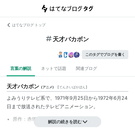
はてなブログ トップ
天才バカボン
このタグでブログを書く
言葉の解説
ネットで話題
関連ブログ
天才バカボン
(
アニメ
)
【
てんさいばかぼん
】
よみうりテレビ
系で、1971年9月25日から1972年6月24
日まで放送された
テレビアニメーション
。
原作：
赤塚不二夫
解説の続きを読む
天才バカボン
(
マンガ
)
【
てんさいばかぼん
】