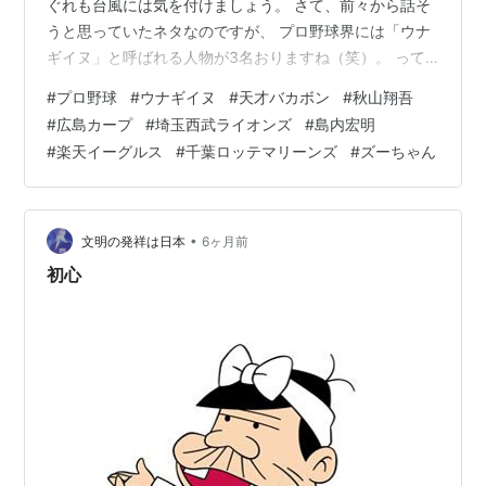
ぐれも台風には気を付けましょう。 さて、前々から話そ
うと思っていたネタなのですが、 プロ野球界には「ウナ
ギイヌ」と呼ばれる人物が3名おりますね（笑）。 って
事で、プロ野球界の「ウナギイヌ」を挙げてみたいと思
#
プロ野球
#
ウナギイヌ
#
天才バカボン
#
秋山翔吾
います！ ウナギイヌ（天才バカボン）
#
広島カープ
#
埼玉西武ライオンズ
#
島内宏明
#
楽天イーグルス
#
千葉ロッテマリーンズ
#
ズーちゃん
•
文明の発祥は日本
6ヶ月前
初心