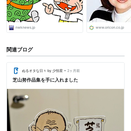
nwknews.jp
www.oricon.co.jp
関連ブログ
•
ぬるオタな日々 by 少恒星
2ヶ月前
芝山努作品集を手に入れました