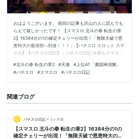
おはようございます。 前回の記事も沢山の人に読んでも
らえて嬉しかったです！ 【スマスロ 北斗の拳 転生の章
2】16384分の1の確定チェリーが出現！「無限天破で恩
恵特大の最深部へ到達！！！」【パチスロ スロット スマ
スロ】【パチスロ日記】 - パチスロ日記 今回もスマスロ
北斗の拳 転生の章2を打って行きます。 ブログ村に参加
#
北斗の拳 転生の章2
#
天激
#
上位AT「裏闘神演舞」
してますのでクリックで応援よろしくお願いします！ に
#
パチスロ
#
スマスロ
#
パチスロ日記
ほんブログ村 【北斗の拳 転生の章2】まさかのATレベル
MAX？「天激を獲得してるのですが、まだまだ終わる気
配が有りません」【パチスロ スロット スマスロ】【パチ
関連ブログ
スロ日記】 まだまだ終わる気配が有りません ついにこの
時が…
•
パチスロ日記
3ヶ月前
【スマスロ 北斗の拳 転生の章2】16384分の1の
確定チェリーが出現！「無限天破で恩恵特大の最