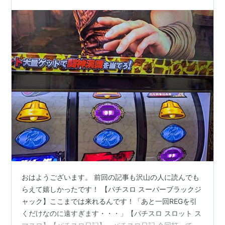
深部へ到達！！！」【パチスロ スロット スマス
ロ】【パチスロ日記】
おはようございます。 前回の記事も沢山の人に読んでも
らえて嬉しかったです！ 【パチスロ スーパーブラックジ
ャック】ここまでは来れるんです！「あと一回REGを引
くだけなのに遠すぎます・・・」【パチスロ スロット ス