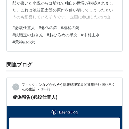
郎が書いた小説からは離れて独自の世界が構築されまし
た。これは池波正太郎の原作を使い切ってしまったとい
うのも影響しているそうです。 企画に参加したのは山内
久司プロデューサーの他は深作欣二監督、深作欣二監督
#
必殺仕置人
#
念仏の鉄
#
棺桶の錠
との繋がりから紹介された脚本家の野上龍雄さんでし
#
鉄砲玉のおきん
#
おひろめの半次
#
中村主水
た。そして必殺仕掛人も書いていた安倍徹郎さんと国弘
#
天神の小六
威雄さんなども参加したようです。 主人公は念仏の鉄。
坊主頭という風体は藤枝梅安を踏まえたものでしょう。
藤枝梅安は鍼医者でしたが鉄は骨接師という設定です。
関連ブログ
坊主頭ということから元僧侶という設定が付け加え…
フィクションなどから拾う情報処理業界関連用語? (旧ひろく
•
んの生活)
3年前
虚偽報告(必殺仕置人)