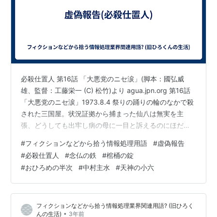
必殺仕置人 第16話 「大悪党のニセ涙」(脚本：國弘威
雄、監督：工藤栄一 (C) 松竹)より agua.jpn.org 第16話
「大悪党のニセ涙」1973.8.4 祭りの踊りの輪のなかで殺
された三国屋。状況証拠から捕まった仙八は無実を主
張、どうしても出牢し病の母に一目と訴えるのにほださ
れた牢名主の天神の小六は、風の強い夜赤猫招きの仕掛
#
フィクションなどから拾う情報処理用語
#
虚偽報告
けで牢に火を誘い緊急解き放ちにさせる。しかし仙八は
#
必殺仕置人
#
念仏の鉄
#
棺桶の錠
真犯人のうえ奪った金が気になって確認したいがための
#
おひろめの半次
#
中村主水
#
天神の小六
涙芝居、隠し金を掠めた弟分に無体を働き老母も殴打す
る始末。顔を潰されたと激怒の小六(自尊心が強いって自
分で言う)は鉄に大金を渡し仕置を依頼、囚人集合場所の
フィクションなどから拾う情報処理業界関連用語? (旧ひろく
回向院内陣…
•
んの生活)
3年前