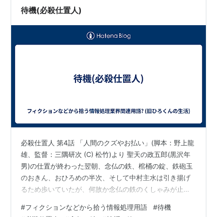
待機(必殺仕置人)
必殺仕置人 第4話 「人間のクズやお払い」(脚本：野上龍
雄、監督：三隅研次 (C) 松竹)より 聖天の政五郎(黒沢年
男)の仕置が終わった翌朝、念仏の鉄、棺桶の錠、鉄砲玉
のおきん、おひろめの半次、そして中村主水は引き揚げ
るため歩いていたが、何故か念仏の鉄のくしゃみが止ま
らない。と橋を渡ろうとしていたその時、 鉄砲玉のおき
#
フィクションなどから拾う情報処理用語
#
待機
ん「ちょっと、なんか聞こえない?」 そこで錠が先に走っ