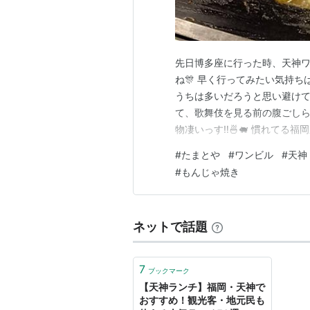
先日博多座に行った時、天神ワ
ね🎊 早く行ってみたい気持
うちは多いだろうと思い避けていました
て、歌舞伎を見る前の腹ごしら
物凄いっす‼️🍜🐖 慣れて
ーーーー💦😵‍💫」となるか
#
たまとや
#
ワンビル
#
天神
ですよね😆 と言いつつ、決
#
もんじゃ焼き
ゃ焼きってたま〜…
ネットで話題
7
ブックマーク
【天神ランチ】福岡・天神で
おすすめ！観光客・地元民も