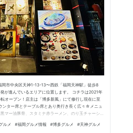
岡市中央区天神1-13-13〜西鉄「福岡天神駅」徒歩8
発が進んでいるエリアに位置します。 コチラは2021年
移転オープン！店主は「博多新風」にて修行し現在に至
ウンター席とテーブル席とあり奥行き長く広々☆メニュ
、黒マー油豚骨、スタミナ赤ラーメン、のり玉チャーシュ
ハン、天津飯、お得なセットメニュー、餃子、唐揚げなど
グルメ
#
福岡グルメ情報
#
博多グルメ
#
天神グルメ
ろ豚足、牛ハラミステーキ、焼き豚トロ、ホルモン鉄板な