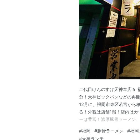
二代目けんのすけ天神本店☆ 福
分！天神ビックバンなどの再開
12月に、福岡市東区若宮から
る！外観は店舗1階！店内はカ
ーは豊富！濃厚豚骨ラーメン
ーメン、濃厚つけ麺、チャー
#
福岡
#
豚骨ラーメン
#
福岡
あり、夜メニューは、とろと
#
天神ランチ