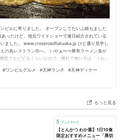
ンビルに寄りました。 オープンしてだいぶ経ちました
ちはあったけど、地元ワイドショーで連日紹介されている
。 www.crossroadfukuoka.jp ひと通り見学し
えの為レストラン街へ。 いやぁ〜〜豚骨ラーメン臭が
る福岡県民でもビビるくらいなので、慣れて無い方は「うおぉ
も❓ でも、その豚骨臭が「💖ラーメン食べたい‼️」ってなるん
#
ワンビルグルメ
#
天神ランチ
#
天神ディナー
めたのは「たまとや」というもんじゃ焼きのお店。 もんじ
もっと見る
5
ブックマーク
【とんかつ わか葉】1日10食
限定おすすめメニュー「厚切