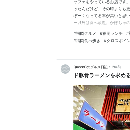
ッフェをやっているお店です
ったんだけど、その時よりも
ぼーくなってる率が高いと思い
ー以外は食べ放題。かぼちゃ
素揚げさつま芋なんかの秋食材
#
福岡グルメ
#
福岡ランチ
#
し！もうおじさん胃袋になっ
#
福岡食べ歩き
#
クロスポイ
＾＾雑穀米が選べたりヨーグル
•
QueenGのグルメ日記
2年前
ド豚骨ラーメンを求め