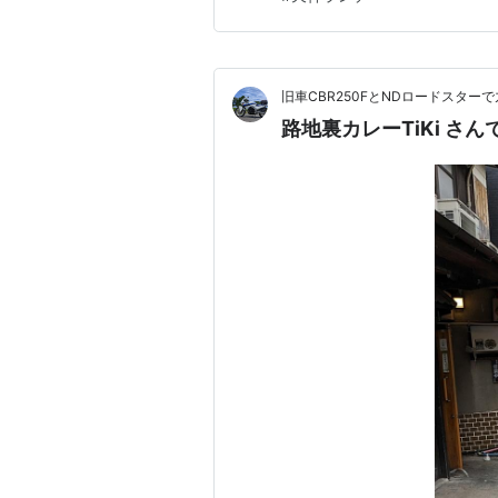
ど、チョイ飲みには最高なおつ
旧車CBR250FとNDロードスター
路地裏カレーTiKi さ