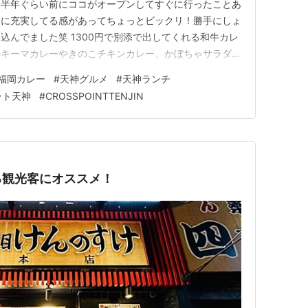
。半年ぐらい前にココがオープンしてすぐに行ったことあ
更に充実してる感があってちょっとビックリ！勝手にしょ
込んでました笑 1300円で別添で出してくれる和牛カレ
のキーマカレーやきのこチキンカレー、かぼちゃサラダや
（行ったのは冬12月だけど）が豊富にあったのが嬉
福岡カレー
#
天神グルメ
#
天神ランチ
てるのでこれ以上はおかわりはしませんでしたが満腹満足
ント天神
#
CROSSPOINTTENJIN
ト＆フルー…
る観光客にオススメ！