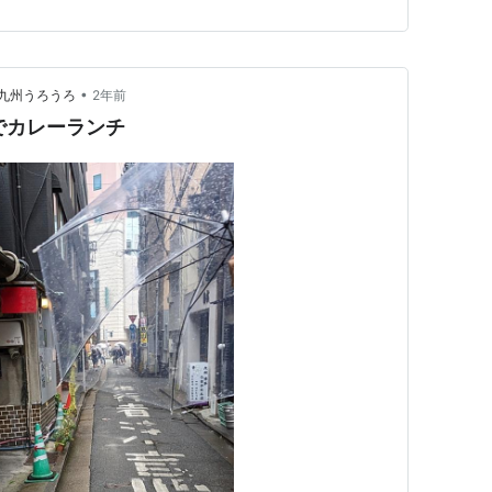
まみも揃っていま…
•
で九州うろうろ
2年前
んでカレーランチ