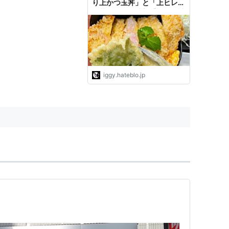
り上かつ玉丼」と「上ヒレか
つ丼」食べた感想【福岡天神
ランチ】 - イギーとポル 福
岡グルメ
iggy.hateblo.jp