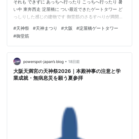
それも できずに あっちへ行ったり こっちへ行ったり 暑
い中 東奔西走 淀屋橋に つい最近できたゲートタワー ど
っしりした感じの建物です 御堂筋のさるすべりが満開で
した さるすべり、 背の高いイメージありますが 御堂筋
#
天神祭
#
天神まつり
#
大阪
#
淀屋橋ゲートタワー
沿いのは低い木でした 超ピンクな色が、夏！って感じが
#
御堂筋
します 南森町で学生さん達が 天神祭のボランティア活動
をしていました 7月24日、25日が天神祭です 大阪の3大
祭りのうちの ひとつです 私は全然知らなかったのですが
天神まつりは毎年毎年 赤字なんだそうです… だからボラ
•
powerspot-japan’s blog
18日前
ン…
大阪天満宮の天神祭2026｜本殿神事の注意と学
業成就・無病息災を願う夏参拝