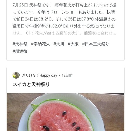
7月25日 天神祭です。 毎年花火が打ち上がりますので撮
っています、今年はドローンショーもありました。快晴
で前日24日は38.2℃、そして25日は37.8℃ 体温超えの
猛暑日で午後9時でも32.0℃あり外出する気にはなりま
せん。 01：花火が始まる直前の大川、船渡御に合わせて
観光台船が動いています。 02 03 04 05 06 07 08 09：
#
天神祭
#
奉納花火
#
大川
#
大阪
#
日本三大祭り
建設中のビルのガラス壁面が花火を反射して赤く光りま
#
船渡御
す。 10：上とは違う色になります。 11：ドローンショー
もやっていましたが、判然としません。誰かのYoutube
でもチェックすればいいのですが面倒なのでやりません
ｗ ねこんたフォトギャラリー
•
さりげなくHappy day
12日前
スイカと天神祭り