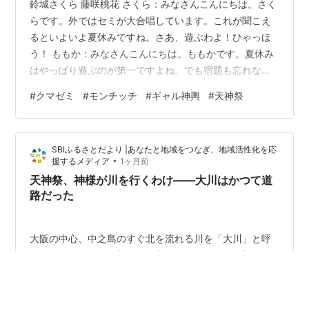
鈴城さくら 藤咲桃花 さくら：みなさんこんにちは。さく
らです。外ではセミが大合唱しています。これが聞こえ
るといよいよ夏休みですね。さあ、遊ぶわよ！ひゃっほ
う！ ももか：みなさんこんにちは。ももかです。夏休み
はやっぱり遊ぶのが第一ですよね。でも宿題も忘れない
でください。計画的にいきましょう。 さくら：さて、今
#
クマゼミ
#
モンチッチ
#
ギャル神輿
#
天神祭
回の話題はセミです。当然ながらセミの写真をたくさん
掲載します。例によって虫が苦手な人は私たちが与太話
をしてる間にダッシュで逃げてください。 ももか：わた
SBIふるさとだより |あなたと地域をつなぎ、地域活性化を応
しも虫は苦手ですがセミならギリギリセーフです。裏側
•
援するメディア
1ヶ月前
を見なければ問題ないですね。あと、地面でひっくり返
天神祭、神様が川を行くわけ——大川はかつて道
ってるセミさんが突然飛び立つのはびっくり…
路だった
大阪の中心、中之島のすぐ北を流れる川を「大川」と呼
びます。7月25日の夜、その水面に、ぽつぽつと火がとも
ります。 近づいてくるのは船渡御ふなとぎょの船です。
屋根の上でかがり火を焚いた船が、一隻、また一隻と川
をのぼってくる。先頭の船には、神様が乗っています。