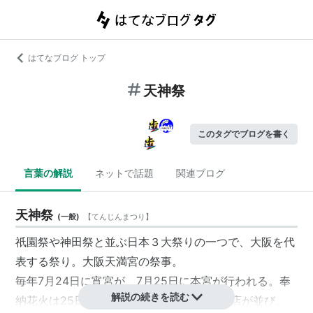
はてなブログ トップ
天神祭
このタグでブログを書く
言葉の解説
ネットで話題
関連ブログ
天神祭
(
一般
)
【
てんじんまつり
】
祇園祭や
神田祭
と並ぶ日本３大祭りの一つで、大阪を代
表する祭り。大阪天満宮の祭事。
毎年7月24日に宵宮が、7月25日に本宮が行われる。奉
解説の続きを読む
納花火は25日で天神橋筋商店街に多くの出店が並び、