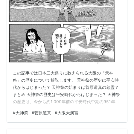
この記事では日本三大祭りに数えられる大阪の「天神
祭」の歴史について解説します。 天神祭の歴史は平安時
代からはじまった？ 天神祭の始まりは菅原道真の怨霊？
まとめ 天神祭の歴史は平安時代からはじまった？ 天神祭
の歴史は、今から約1,000年前の平安時代中期の951年
（天暦5年）にまで遡ります。 当時の日本は疫病や災害
#
天神祭
#
菅原道真
#
大阪天満宮
が頻発していた時代でした。これら神が怒っているため
だと考えた当時の人々が、神様の怒りを鎮める儀式とし
て、大阪天満宮の前の大川（旧淀川）に「神鉾（かみほ