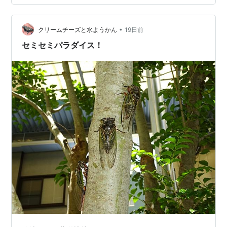
祭、7月25日土曜日に本宮祭、神霊移御之儀、陸渡御、船
渡御、奉納花火、宮入還御列、還御祭、行宮本宮祭を予
定していると案内されています。 ただし、同じ公式案内
•
クリームチーズと水ようかん
19日前
では、本殿での神事はすべて神職およ…
セミセミパラダイス！