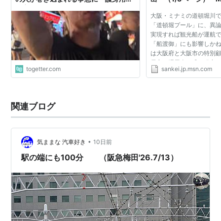
傷害のために使うものではない」
大阪・ミナミの道頓堀川
“V_Õ•Ö—˜ƒ}ƒbƒv
「道頓堀プール」に、異
実現すれば観光船が運航
「船渡御」にも影響しか
天神祭奉納花火
は大阪府と大阪市の特別
長官の堺屋太一氏の発案
7月25日19:00〜21:00
togetter.com
sankei.jp.msn.com
１キロのプールを設置す
で、「国内外から観光客...
造幣局の近くの桜宮橋や桜ノ宮グラウンドから見るのが
オススメ。
関連ブログ
ギャルみこし
•
気ままな 汽車好き
10日前
駅の端にも100分 （阪急梅田'26.7/13）