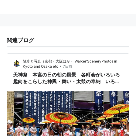
毎年125万人ほどの人出となる。
最後には3000発もの花火が打ち上げられる「天神祭奉
納花火」が桜之宮公園近くで行われる。
天神祭スケジュール
関連ブログ
7／24 宵宮祭
散歩と写真（京都・大阪ほか） Walker'SceneryPhotos in
7：45
宵宮祭(本殿)
•
Kyoto and Osaka etc
7日前
天神祭 本宮の日の朝の風景 各町会がいろいろ
8：50
鉾流神事(鉾流橋)
趣向をこらした神輿・舞い・太鼓の奉納 いろい
11：00〜18：
自動車渡御(大阪市内)
ろあってとても楽しめた 【大阪市北区】
00
2026年7月25日Sat
16：00〜19：
催太鼓(氏地巡行)
00
16：00〜19：
獅子舞(氏地巡行)
00