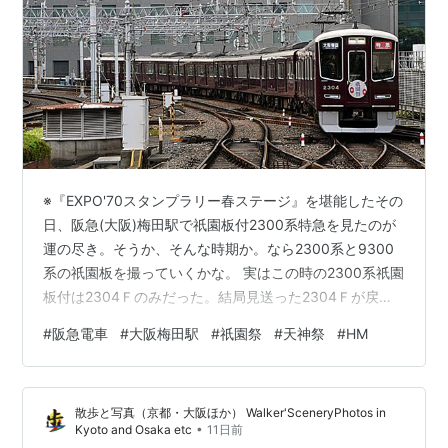
※『EXPO'70スタンプラリー春ステージ』を堪能したその
日、阪急(大阪)梅田駅で祇園板付2300系特急を見たのが
運の尽き。そうか、そんな時期か。なら2300系と9300
系の祇園板を撮っていくかな。 実はこの時の2300系祇園
板付は2304Ｆのみだった。結局見送った2304Ｆが戻っ
てくるまで久方ぶりの駅端かぶりつき。色々お話しさせ
#
阪急電車
#
大阪梅田駅
#
祇園祭
#
天神祭
#
HM
て貰った同好の士よ、お疲れ様。 ● 形式板 ● 撮った順
に並べても纏まりが無いので、まずは形式板から。
「MEMORIAL8000」付8000Ｆ。 （16:56）
散歩と写真（京都・大阪ほか） Walker'SceneryPhotos in
“MEMORIAL” と銘打つからには飾り帯付き姿に戻して欲
•
Kyoto and Osaka etc
11日前
しいと思うけど。 （15:47） こちらは新製…