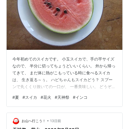
今年初めてのスイカです。 小玉スイカで、手の平サイズ
なので、 半分に切ってちょうどいいくらい。 外から帰っ
てきて、 まだ体に熱がこもっている時に食べるスイカ
は、 生き返る～ぅ。 ハピちゃんもスイカどう？ スプー
ンで丸くくり抜いての一口が、 一番美味しい。 どうぞ～
とすると食べないけど、 自分でかじってました。 「美味
#
夏
#
スイカ
#
花火
#
天神祭
#
インコ
しいでしょ？」 暑い夏には、スイカなのよ～。 昨日は、
天神祭りで花火がありました。 暑いから、行ってません
けどね。 涼しい部屋で、TVで花火を観てます。 ハピち
•
ゃん、初めて見る花火。 花火どうですか～？ ハピちゃん
お山へ行こう！
13日前
の後ろには、お月さま。 ハピちゃんは、初めての夏。 ス