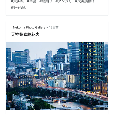
#
天神祭
#
本宮
#
龍踊り
#
ダンジリ
#
天神講獅子
の個性の強い季節感を味わいたくて。 そして、 7月25日
#
獅子舞い
は天神祭りの本宮の日。 当然この日も、暑い日。 最高気
温36度 晴。 日差しがどんどん降り注ぐ。 外出は控えた
方がいい日なのだろう。 夜には船渡御や花火など、天神
•
Nekonta Photo Gallery
12日前
祭りのメインイベントが控えている。 この日は、夜が祭
天神祭奉納花火
のメインか…