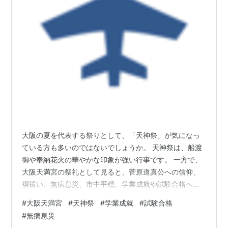
大阪の夏を代表する祭りとして、「天神祭」が気になっ
ている方も多いのではないでしょうか。 天神祭は、船渡
御や奉納花火の華やかな印象が強い行事です。 一方で、
大阪天満宮の祭礼として見ると、菅原道真公への信仰、
禊祓い、無病息災、市中平穏、学業成就や試験合格への
願いを静かに見つめ直すきっかけにもなります。 大阪天
#
大阪天満宮
#
天神祭
#
学業成就
#
試験合格
満宮の公式サイトでは、令和8年度の天神祭について、
#
無病息災
2026年7月24日金曜日に宵宮祭、鉾流神事、行宮宵宮