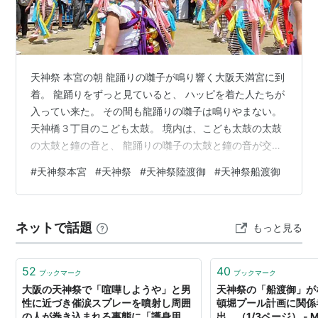
24日〜25日終日
地車囃子(境内)
24日〜25日終日
お迎え人形展示(境内)
24日〜25日
町会神輿宮入
天神祭 本宮の朝 龍踊りの囃子が鳴り響く大阪天満宮に到
10：00〜21：
ドラゴンボート/国際選手権(大川・天神橋〜桜ノ宮
00
橋)
着。 龍踊りをずっと見ていると、 ハッピを着た人たちが
入ってい来た。 その間も龍踊りの囃子は鳴りやまない。
7／25 本宮
天神橋３丁目のこども太鼓。 境内は、こども太鼓の太鼓
の太鼓と鐘の音と、 龍踊りの囃子の太鼓と鐘の音が交
錯。 祭ならでは雰囲気だ。 うるさくは感じない。 かえ
16：00
陸渡御(天満宮〜市役所〜天神橋)
#
天神祭本宮
#
天神祭
#
天神祭陸渡御
#
天神祭船渡御
って高揚感があった。 こども太鼓が入ってきた後、 入口
16：00
渡御列発進/御羽車/御鳳輦/鳳神輿・玉神輿
から本殿前の人払いがされた。 何があるのかと、思いつ
つ、門を見ていると。 神輿を担いだ一団が走り込んでき
18：00
船渡御(天神橋〜飛翔橋)
ネットで話題
もっと見る
た。 勢いがあった。 本殿前までいくと、 ワッショイ、
18：00
渡御列乗船(天神橋)
ワッショイと （大阪では「ホイット」でない「ワッショ
イ」） 神輿を上げ…
19：00
水上祭(大川中流)
52
40
ブックマーク
ブックマーク
大阪の天神祭で「喧嘩しようや」と男
天神祭の「船渡御」が
20：30
渡御列上陸(天神橋)
性に近づき催涙スプレーを噴射し周囲
頓堀プール計画に関係
の人が巻き込まれる事態に「護身用で
出 （1/3ページ） - 
22：00
還御祭(本殿)