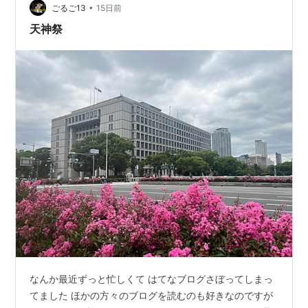
•
こ）」を流したのが天神祭の起源であるとされていま
ごるご13
15日前
す。 流した「神鉾（かみほこ）」の流れ着いた場所に斎
天神祭
場を設けて禊（みそぎ）を行う神事は…
なんか最近ずっと忙しくて はてなブログさぼってしまっ
てました ほかの方々のブログを読むのも好きなのですが