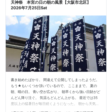
天神祭 本宮の日の朝の風景【大阪市北区】
2026年7月25日Sat
書き始めたばかり。 間違えて公開してしまったようだ。
もう★もいくつか頂いているので、 ここままで。 夏の
朝、晴の日。 青い空が広がり、 朝早くから強い日財がど
んどん降り注ぐ。 気温もどんどん上がる。 最近では35
度以上の猛暑日が毎日続くようになった。 朝から天気が
いい日は、 こんな日は出かけたくなってしまう。 夏のこ