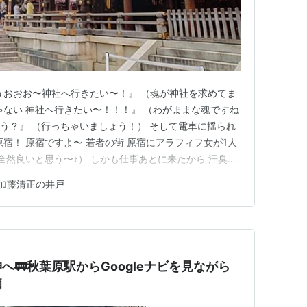
うおおお〜神社へ行きたい〜！』 （魂が神社を求めてま
ゃない 神社へ行きたい〜！！！』 （わがままな魂ですね
ゃう？』 （行っちゃいましょう！） そして電車に揺られ
宿！ 原宿ですよ〜 若者の街 原宿にアラフィフ女が1人
全然良いと思う〜♪） しかも仕事あとに来たから 汗臭い
う〜） 明治神宮行かれたことある方は ご存知だと思いま
加藤清正の井戸
〜い！ 遠〜い！ 結構歩きます！！ エッホエッホ 歩いて
へ🚃秋葉原駅からGoogleナビを見ながら
痴