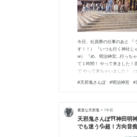
今日、社員寮の仕事のあと 『
す！！） 『いつも行く神社じ
w） 『め、明治神宮…行っち
て１時間！ やって来ました！原
で やって来ちゃいました！ （
かも〜 （それは良くないと思
#
天邪鬼さんぽ
#
明治神宮
#
すが… ⛩️鳥居入ってからが長
るのは 日本人より外…
•
素直な天邪鬼
1年前
天邪鬼さんぽ⛩️神田明神
でも迷う💦超！方向音