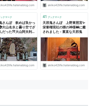
kiko42life.hatenablog.com
akiko42life.hatenablog.com
41
ブックマーク
ブックマーク
鬼さんぽ 飲めば良かっ
天邪鬼さんぽ 上野東照宮✨
🐉大山名水と曇り空でざ
栄誉権現社の狸の神様🦝に癒
んだった⛩️大山阿夫利神
されました - 素直な天邪鬼
 素直な天邪鬼
kiko42life.hatenablog.com
akiko42life.hatenablog.com