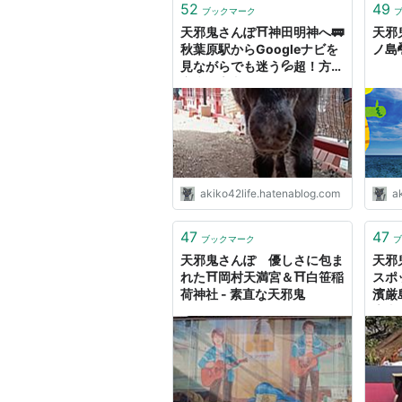
52
49
ブックマーク
天邪鬼さんぽ⛩️神田明神へ🚃
天邪
秋葉原駅からGoogleナビを
ノ島
見ながらでも迷う💦超！方向
音痴 - 素直な天邪鬼
akiko42life.hatenablog.com
a
47
47
ブックマーク
ブ
天邪鬼さんぽ 優しさに包ま
天邪
れた⛩️岡村天満宮＆⛩️白笹稲
スポ
荷神社 - 素直な天邪鬼
濱厳
素直