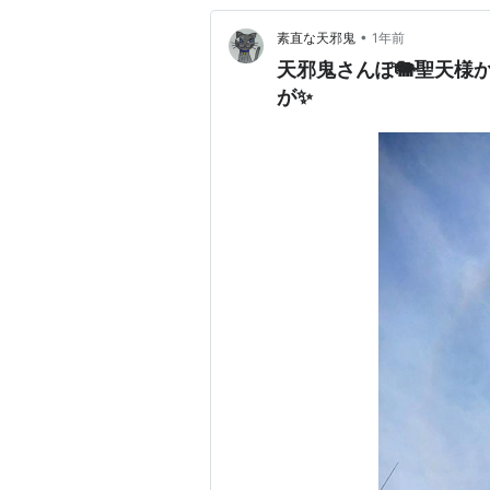
•
素直な天邪鬼
1年前
天邪鬼さんぽ🐘聖天様
が✨