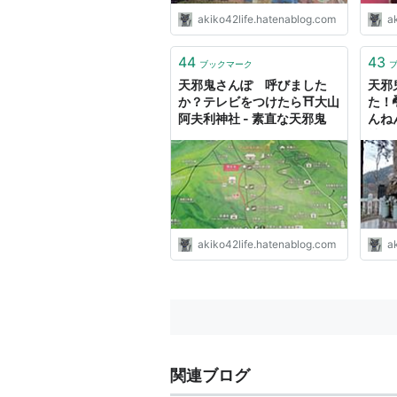
akiko42life.hatenablog.com
a
44
43
ブックマーク
天邪鬼さんぽ 呼びました
天邪
か？テレビをつけたら⛩️大山
た！
阿夫利神社 - 素直な天邪鬼
んね
社 -
akiko42life.hatenablog.com
a
関連ブログ