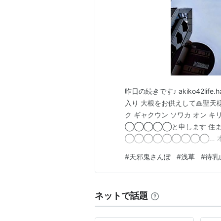
昨日の続きです♪ akiko42lif
入り 大根をお供えして🙏聖天様に
ク ギャクウン ソワカ オン 
◯◯◯◯◯と申します 住ま
◯◯◯◯◯◯◯◯◯… 本日
最近🐘さんをやたら見かけて
#
天邪鬼さんぽ
#
浅草
#
待乳
かして聖天様に呼ばれているの
相鑑定の仕事をしたくて準備を
ネットで話題