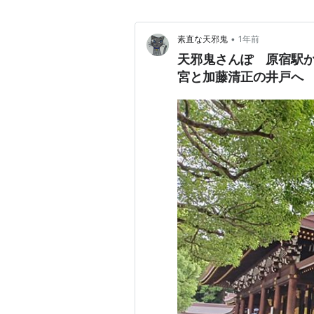
•
素直な天邪鬼
1年前
天邪鬼さんぽ 原宿駅
宮と加藤清正の井戸へ