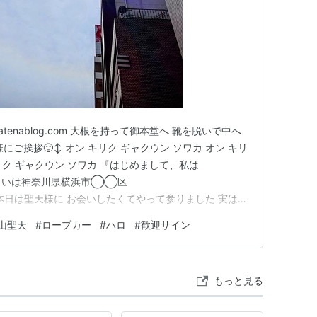
e.hatenablog.com 大根を持って御本堂へ 靴を脱いで中へ
ご挨拶🙂‍↕️ オン キリク ギャクウン ソワカ オン キリ
キリク ギャクウン ソワカ 『はじめまして、私は
いは神奈川県横浜市◯◯区
は聖天様に お会いしたくてやって参りました 実は、
… これは何か意味があるんじゃないかと色々調べて もし
山聖天
#
ロープカー
#
ハロ
#
歓迎サイン
では？ なんて図々しいのですが思いまして…w 私は手
してます…
もっと見る