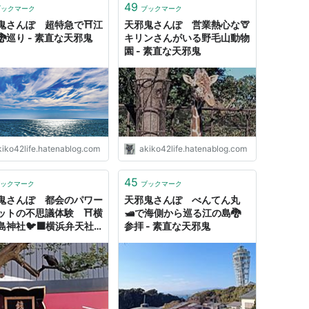
49
ブックマーク
ブックマーク
鬼さんぽ 超特急で⛩️江
天邪鬼さんぽ 営業熱心な🦒
巡り - 素直な天邪鬼
キリンさんがいる野毛山動物
園 - 素直な天邪鬼
kiko42life.hatenablog.com
akiko42life.hatenablog.com
45
ックマーク
ブックマーク
鬼さんぽ 都会のパワー
天邪鬼さんぽ べんてん丸
ットの不思議体験 ⛩️横
🛥️で海側から巡る江の島🐉
島神社🐦‍⬛横浜弁天社 -
参拝 - 素直な天邪鬼
な天邪鬼