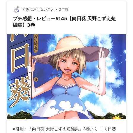
•
すみにおけないこと
3年前
プチ感想・レビュー#145【向日葵 天野こずえ短
編集】3巻
※引用：「向日葵 天野こずえ短編集」3巻より 「向日葵