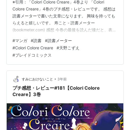
※引用：「Colori Colore Creare」4巻より 「Colori
Colore Creare」4巻のプチ感想・レビューです。 感想は
読書メーターで書いた文章になります。 興味を持っても
らえると嬉しいです。 寿こと - 読書メーター
(bookmeter.com) 感想 今巻の最後を読んだ後だと、表紙
カバーのあかさんとジーノさんが感慨深い。 裏誕生日は
#
マンガ
#
読書
#
読書メーター
ARIAでもありましたね。 ハッピーバースデーあかさん。
#
Colori Colore Creare
#
天野こずえ
ほんと、ひたすらにあたたかい作品ですね。 子供達が小
#
ブレイドコミックス
学校にあがるという事で、新衣装の制服がお披露目され
ましたね。 可愛い♪ それに合わせて、ジーノさんの気持
ちが色々と聞けて良かっ…
•
すみにおけないこと
3年前
プチ感想・レビュー#181【Colori Colore
Creare】3巻