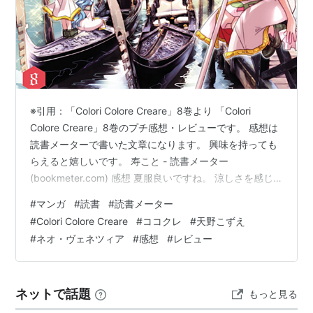
ISBN:4870254581
『小説浪漫倶楽部』（共著）
ISBN:4870254441
『クレセントノイズ』〔3〕
ISBN:4870254840
『空の謳』（スクウェア・エニ
ックス版）
ISBN:4757500971
『クレセントノイズ』〔4〕
ISBN:4757502109
『おひさま笑顔』
※引用：「Colori Colore Creare」8巻より 「Colori
ISBN:4757502753
『クレセントノイズ』〔5〕
Colore Creare」8巻のプチ感想・レビューです。 感想は
ISBN:4757504535
『クレセントノイズ』〔6〕
読書メーターで書いた文章になります。 興味を持っても
ISBN:4861270286
『夢空界』（マッグガーデン
らえると嬉しいです。 寿こと - 読書メーター
版）
(bookmeter.com) 感想 夏服良いですね。 涼しさを感じ
ます。 思い立ったが吉日のサプライズ里帰りでジーノに
ISBN:4861270294
『空の謳』（マッグガーデン
#
マンガ
#
読書
#
読書メーター
駆け寄るあかさん可愛い。 浮き風鈴の不思議空間は、ど
版）
#
Colori Colore Creare
#
ココクレ
#
天野こずえ
んな音色がするのだろうか。 そして相変わらずの唐突な
#
ネオ・ヴェネツィア
#
感想
#
レビュー
ホラー展開。 静かに少しずつ変わっていくのが好き。 大
『AQUA』『ARIA』については、【ARIA】の項を参照
きな声などのびっくり要素ではなくじんわりと来て、学
のこと。
園長が感じている嫌な気配が伝…
ネットで話題
もっと見る