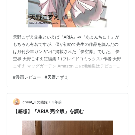
天野こずえ先生といえば『ARIA』や『あまんちゅ！』が
もちろん有名ですが、僕が初めて先生の作品を読んだの
は月刊少年ガンガンに掲載された「夢空界」でした。 夢
空界 天野こずえ短編集 1 (ブレイドコミックス) 作者:天野
こずえ マッグガーデン Amazon この短編集はデビュー作
をはじめ、天野先生の初期読切作品が収録されていま
#
漫画レビュー
#
天野こずえ
す。今の絵柄とは大分違いますが、『浪漫倶楽部』を読
んでいた自分からすれば懐かしいんですよね。商業誌デ
ビュー作の「前夜祭」もいいし、「刹那の夏」もすごく
•
いいです。ただ個人的には、やっぱり短編集のタイトル
cheat_IEの雑録
3年前
にもなった「夢空界」が一番好きです。 あらすじ 演劇部
【感想】『ARIA 完全版』を読む
に所属している開夢(…