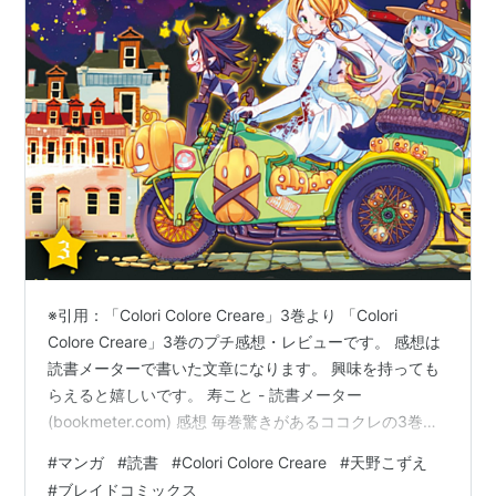
※引用：「Colori Colore Creare」3巻より 「Colori
Colore Creare」3巻のプチ感想・レビューです。 感想は
読書メーターで書いた文章になります。 興味を持っても
らえると嬉しいです。 寿こと - 読書メーター
(bookmeter.com) 感想 毎巻驚きがあるココクレの3巻。
いきなり、あかさんの本名が出て来て、更にその名を呼
#
マンガ
#
読書
#
Colori Colore Creare
#
天野こずえ
んだのが名付け親のネロって、最初から情報が多くて楽
#
ブレイドコミックス