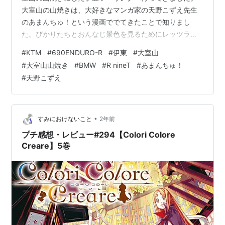
大室山の山焼きは、大好きなマンガ家の天野こずえ先生
のあまんちゅ！という漫画ででてきたことで知りまし
た。ぴかりたちとおんなじ景色を見るためにレッツラゴ
ー！ 2/8は河津桜観光と移動日にして、箱根ターンパイ
#
KTM
#
690ENDURO-R
#
伊東
#
大室山
ク、伊豆スカイランを経由して天城峠、河津町というル
#
大室山山焼き
#
BMW
#
R nineT
#
あまんちゅ！
ートを想定していました。 ただこの時は寒波の影響もあ
#
天野こずえ
り、ターンパイクも伊豆スカも雪がちらほら… この辺は
積雪有名だしね…って思ってたら天城峠はチェーン規制
(゜-゜) 現在天城峠積雪があるようです通行にはお気をつ
けください🙇‍♀️ pic.t…
•
すみにおけないこと
2年前
プチ感想・レビュー#294【Colori Colore
Creare】5巻