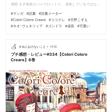
感想 まず表紙カバーでびっくり。 成長しているではない
ですか。 後ろ姿ですがあと二人も当然成長しています
#
マンガ
#
読書
#
読書メーター
ね。 幼児から子供になった感じ。 でも話が始まって有翼
#
Colori Colore Creare
#
ココクレ
#
天野こずえ
の獅子に誓っている姿はやっぱりあかさんですね。 大人
#
ネオ･ヴェネツィア
#
ゴンドラ
#
成長
#
可愛い
組はそんなに変わりませんが、のどか先生の新しいヘア
スタイル良い。 ウランちゃんとヴェルちゃんも割とまん
ま成長してい…
•
すみにおけないこと
1年前
プチ感想・レビュー#334【Colori Colore
Creare】6巻