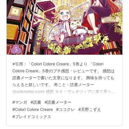
※引用：「Colori Colore Creare」5巻より 「Colori
Colore Creare」5巻のプチ感想・レビューです。 感想は
読書メーターで書いた文章になります。 興味を持っても
らえると嬉しいです。 寿こと - 読書メーター
(bookmeter.com) 感想 ネオ・ヴェネツィアに来て早々の
不思議体験。 今巻はまるまる「時の彼方編」でしたね。
#
マンガ
#
読書
#
読書メーター
ARIAでもあった、ちょっとホラーな感じの展開はワクワ
#
Colori Colore Creare
#
ココクレ
#
天野こずえ
クとドキドキを揃って感じられるので読んでいて楽しい
#
ブレイドコミックス
ですね。 「彼方」は物語の根幹をなす重要な存在らしい
ので、何回か読んで猫たちの話を覚えておこうかな。 そ