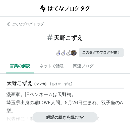
はてなブログ トップ
天野こずえ
このタグでブログを書く
言葉の解説
ネットで話題
関連ブログ
天野こずえ
(
マンガ
)
【
あまのこずえ
】
漫画家。旧ペンネームは天野梢。
埼玉県出身の猫LOVE人間。5月26日生まれ、双子座のA
型。
解説の続きを読む
代表作に「
浪漫倶楽部
」「
クレセントノイズ
」
「AQUA」「ARIA」「
あまんちゅ！
」。