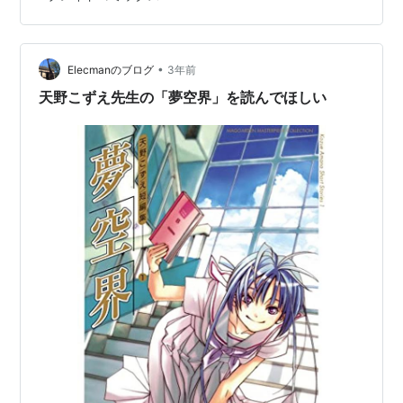
しい。 ネロが常に本名（たぶんフルネーム？）で呼ぶの
で直ぐに覚えてしましました。 今回判明した時系列はビ
ックリですね。 ネオ・ヴェネツィア完成前とは全く考え
ていませんでしたので、思わず1…
•
Elecmanのブログ
3年前
天野こずえ先生の「夢空界」を読んでほしい