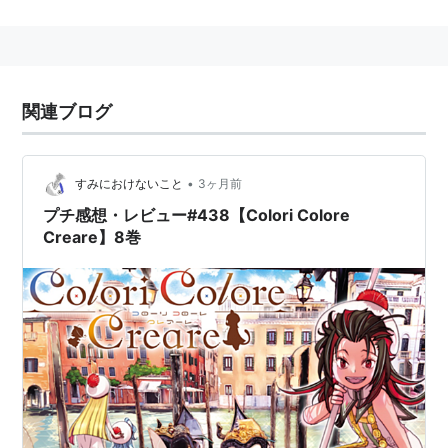
注目度が高いとは言えないものの、作品の質には定評が
あり、クチコミでその人気は広がっている。
著作一覧
関連ブログ
ISBN:4870251361
『浪漫倶楽部』〔1〕
ISBN:4870251531
『浪漫倶楽部』〔2〕
•
すみにおけないこと
3ヶ月前
ISBN:487025154X
『夢空界』（スクウェア・エニ
プチ感想・レビュー#438【Colori Colore
ックス版）
Creare】8巻
ISBN:487025171X
『浪漫倶楽部』〔3〕
ISBN:4870252082
『浪漫倶楽部』〔4〕
ISBN:487025235X
『浪漫倶楽部』〔5〕
ISBN:4870255995
『クレセントノイズ』〔1〕
ISBN:4870252724
『浪漫倶楽部』〔6〕
ISBN:4870253186
『こずえWORLD』
ISBN:4870253224
『クレセントノイズ』〔2〕