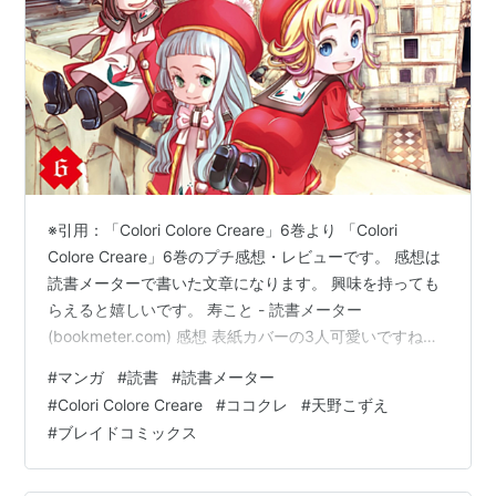
※引用：「Colori Colore Creare」6巻より 「Colori
Colore Creare」6巻のプチ感想・レビューです。 感想は
読書メーターで書いた文章になります。 興味を持っても
らえると嬉しいです。 寿こと - 読書メーター
(bookmeter.com) 感想 表紙カバーの3人可愛いですね。
前巻から打って変わってほのぼのな感じの6巻。 小学校
#
マンガ
#
読書
#
読書メーター
生活のスタートと一緒に色々な初めてがあって楽しそ
#
Colori Colore Creare
#
ココクレ
#
天野こずえ
う。 学校がメインになると大人の出番が薄れるかと思い
#
ブレイドコミックス
ましたが、ちゃんとジーノさんにも話があってよかっ
た。 お手紙のシーンでのジーノさんの手つきが優しい。
ほんとあかさんとの関係性は素敵で…