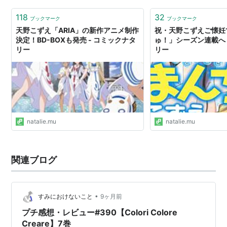
118
32
ブックマーク
ブックマーク
天野こずえ「ARIA」の新作アニメ制作
祝・天野こずえご懐妊
決定！BD-BOXも発売 - コミックナタ
ゅ！」シーズン連載へ 
リー
リー
ISBN:486127009X
画集“Alpha”
ISBN:4861271401
画集“Stella”
ISBN:4861272971
画集“Cielo”
ISBN:486127642X
『あまんちゅ！』(1)
natalie.mu
natalie.mu
ISBN:4861276969
『あまんちゅ！』(2)
ISBN:4861277574
『あまんちゅ！』(3)
関連ブログ
リスト::漫画家
•
すみにおけないこと
9ヶ月前
プチ感想・レビュー#390【Colori Colore
Creare】7巻