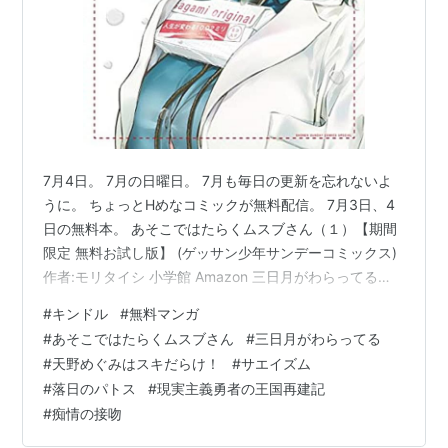
7月4日。 7月の日曜日。 7月も毎日の更新を忘れないよ
うに。 ちょっとHめなコミックが無料配信。 7月3日、4
日の無料本。 あそこではたらくムスブさん（１）【期間
限定 無料お試し版】 (ゲッサン少年サンデーコミックス)
作者:モリタイシ 小学館 Amazon 三日月がわらってる
1【期間限定 無料お試し版】 (ヤングチャンピオン烈コミ
#
キンドル
#
無料マンガ
ックス) 作者:艶々 秋田書店 Amazon 天野めぐみはスキだ
#
あそこではたらくムスブさん
#
三日月がわらってる
らけ！（１）【期間限定 無料お試し版】 (少年サンデー
#
天野めぐみはスキだらけ！
#
サエイズム
コミックス) 作者:ねこぐち 小学館 Amazon サエイズム
#
落日のパトス
#
現実主義勇者の王国再建記
１【期間限定 無料お試し版】 (チャンピオンREDコミッ
#
痴情の接吻
クス) 作者:内水融 秋…