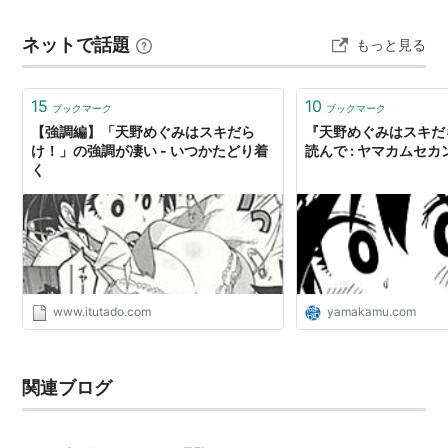
ネットで話題
もっと見る
15
10
ブックマーク
ブックマーク
【強調編】「天野めぐみはスキだら
『天野めぐみはスキだ
け！」の強調が凄い - いつかたどり着
読んで : ヤマカムセカ
く
www.itutado.com
yamakamu.com
関連ブログ