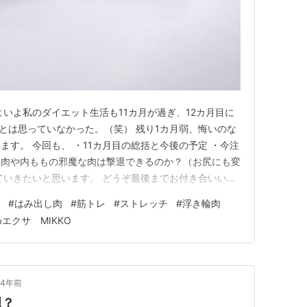
よいよ私のダイエット生活も11カ月が過ぎ、12カ月目に
くとは思っていなかった。（笑） 残り1カ月弱、悔いのな
す。 今回も、 ・11カ月目の総括と今後の予定 ・今注
輪肉や内ももの邪魔な肉は撃退できるのか？（お尻にも変
ていきたいと思います。 どうぞ最後までお付き合いいた
エットを始めて11か月が経過してその成果は？ その他の
#
はみ出し肉
#
筋トレ
#
ストレッチ
#
浮き輪肉
的なもの＞ この1カ月やってきこと、そして今後の予定
エクサ MIKKO
…
4年前
題？