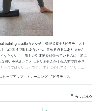
l training studioカメシチ、管理栄養士&ピラティスト
. 太ももの張りで悩むあなたへ。責める必要はありません
細くならない」「筋トレや運動を頑張っているのに、逆に
んな思いを抱えたことはありませんか？鏡の前で脚を見
と一度ではないはずです。 でも安心してください。太
不足でも意志の弱さでもありません。実は多くの女性が同
#
ヒップアップ トレーニング
#
ピラティス
原因は“体の使い方のクセ”に隠れているのです。 2.
もっと見る