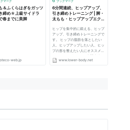
6
ックマーク
ブックマーク
も＆ふくらはぎをガッツ
6分間連続、ヒップアップ、
き締め☆上級サイドラ
引き締めトレーニング | 脚・
で春までに美脚
太もも・ヒップアップエクサ
サイズ
ヒップを集中的に鍛える、ヒップ
アップ、引き締めトレーニングで
す。 ヒップの脂肪を落としたい
人、ヒップアップしたい人、ヒッ
プの形を整えたい人にオススメの
トレーニングです。 6分間連続で
oteco-web.jp
www.lower-body.net
トレーニングしますので、動画を
見ながら、トレーナーと一緒に同
じ回数トレーニングしてみましょ
う。 筋トレ初心者の人でつい...