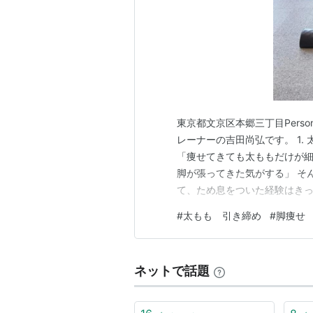
東京都文京区本郷三丁目Persona
レーナーの吉田尚弘です。 1
「痩せてきても太ももだけが
脚が張ってきた気がする」 そ
て、ため息をついた経験はきっ
ももの張りは、あなたの努力
#
太もも 引き締め
#
脚痩せ
じような悩みを抱えていて、その
太ももが張るのは…
ネットで話題