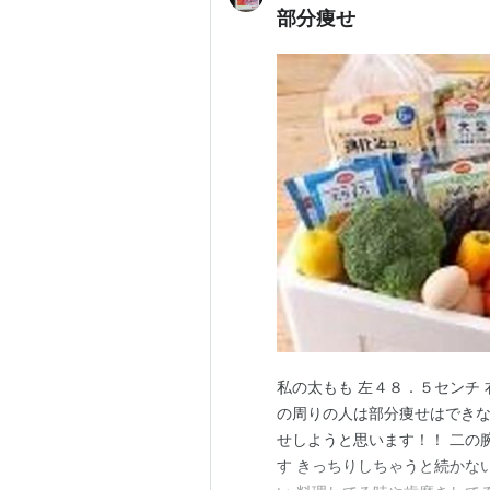
部分痩せ
私の太もも 左４８．５センチ 
の周りの人は部分痩せはできな
せしようと思います！！ 二の
す きっちりしちゃうと続かな