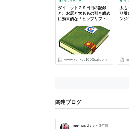
16
8
ブックマーク
ブ
ダイエット２９日目の記録
太も
と、お尻と太ももの引き締め
リ引
に効果的な「ヒップリフト
ンジ
（お尻上げ運動）」 | NK
Beauty & Health ラボ
www.kenkou1000sai.com
m
関連ブログ
•
ruu-na’s diary
3年前