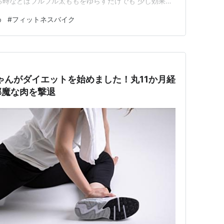
る時などはブルブル太ももをゆらすだけでも 少し効果が
イクも効果がありそうだからやります！ がんばる
め
#
フィットネスバイク
！！
ゃんがダイエットを始めました！丸11か月経
邪魔な肉を撃退