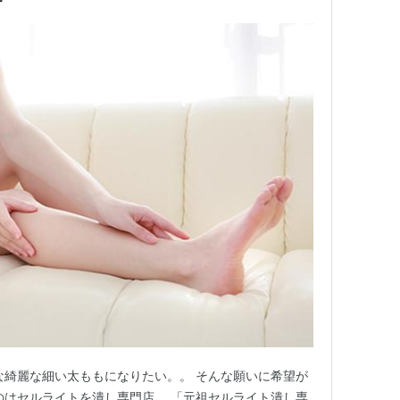
な綺麗な細い太ももになりたい。。 そんな願いに希望が
のはセルライトを潰し専門店。 「元祖セルライト潰し専