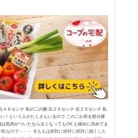
右４８センチ 私の二の腕 左２５センチ 右２５センチ 私
い！という人がたくさんいるので この二か所を部分痩
腕は筋肉がついたなら太くなってもOK と緩めに決めてま
い私なので・・・ 太ももは絶対に絶対に絶対に細くした