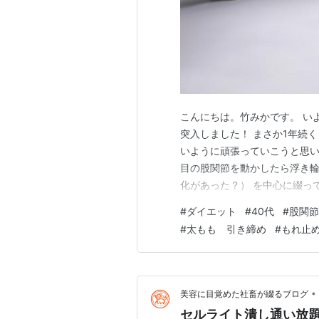
こんにちは。竹みかです。 い
突入しました！ まさか1年続
いように頑張っていこうと思いま
目の股関節を動かしたら浮き
化があった？） を中心に綴っ
だけましたら幸いです。 ダイ
#
ダイエット
#
40代
#
股関節
変化は？ ＜見た目＞ ＜感覚
#
太もも 引き締め
#
もれ止め
は？ ＜食事＞ ＜運動＞ ＜普段
•
美容に目覚めた社畜が綴るブログ
セルライト潰し通い放