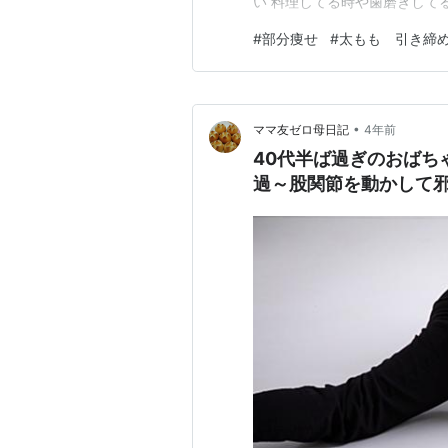
い 料理してる時や歯磨きして
あるそうです フィットネスバ
#
部分痩せ
#
太もも 引き締
ぞ！！！ きっとできるはずだ
•
ママ友ゼロ母日記
4年前
40代半ば過ぎのおばち
過～股関節を動かして