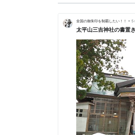
•
全国の御朱印を制覇したい！！
5
太平山三吉神社の書置