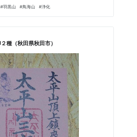
ッ！ って気感じまくりなの。 陰陽道的に、霊場って
#
羽黒山
#
鳥海山
#
浄化
）と「陰陽」のバランスがバッチリな場所。 気の流れ
できるスポットよ！ 秋田や…
印２種（秋田県秋田市）