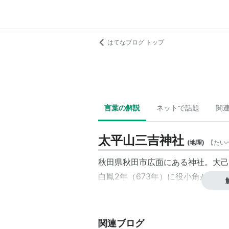
はてなブログ トップ
言葉の解説
ネットで話題
関
太平山三吉神社
(
地理
)
【
たい
秋田県秋田市広面にある神社。大己
白鳳2年（673年）に役小角が創
関連ブログ