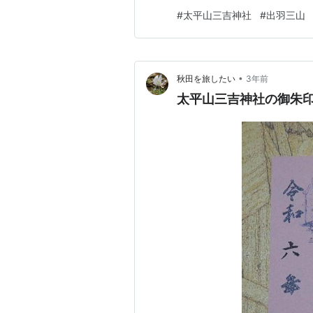
ら、こういうとこ行くとビビビ
#
太平山三吉神社
#
出羽三山
「五行」（木・火・土・金・水
がキラキラ流れて、魂チャージ
•
秋田を旅したい
3年前
太平山三吉神社の御朱