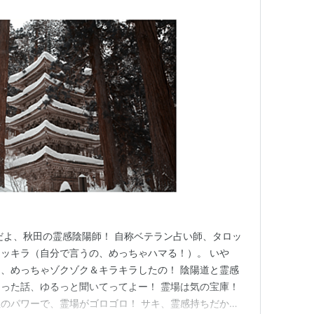
だよ、秋田の霊感陰陽師！ 自称ベテラン占い師、タロッ
ッキラ（自分で言うの、めっちゃハマる！）。 いや
、めっちゃゾクゾク＆キラキラしたの！ 陰陽道と霊感
った話、ゆるっと聞いてってよー！ 霊場は気の宝庫！
のパワーで、霊場がゴロゴロ！ サキ、霊感持ちだか