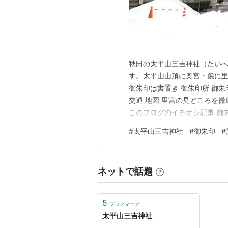
秋田の太平山三吉神社（たい
す。太平山山頂に奥宮・麓に
御朱印は書置き 御朱印所 御朱
交通 地図 里宮の見どころを徹
このブログのイチオシ記事 御
い！ 世界の蒸留酒を制覇した
#
太平山三吉神社
#
御朱印
#
太平山三吉神社の御朱印は社
御朱印を頂けます。 受付時…
ネットで話題
5
ブックマーク
太平山三吉神社