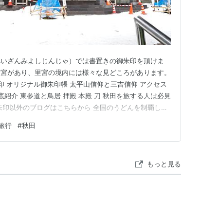
へいざんみよしじんじゃ）では書置きの御朱印を頂けま
里宮があり、里宮の境内には様々な見どころがあります。
印 オリジナル御朱印帳 太平山信仰と三吉信仰 アクセス
底紹介 東参道と鳥居 拝殿 本殿 刀 秋田を旅する人は必見
朱印以外のブログはこちらから 全国のうどんを制覇した
い！ 「我が道」を究めたい！ 御朱印は書置き 御朱印所
旅行
#
秋田
殿内に併設された授与所で頂けます。こちらでは書置きの
もっと見る