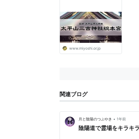
www.miyoshi.or.jp
関連ブログ
•
月と陰陽のつぶやき
1年前
陰陽道で霊場をキラキ