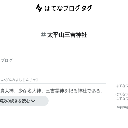
太平山三吉神社
連ブログ
へいざんみよしじんじゃ
】
はてな
貴大神、少彦名大神、三吉霊神を祀る神社である。
はてな
建されたと伝えられている。
はてな
解説の続きを読む
Copyrig