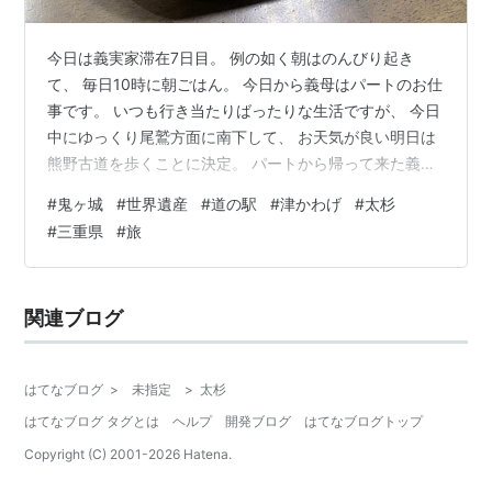
今日は義実家滞在7日目。 例の如く朝はのんびり起き
て、 毎日10時に朝ごはん。 今日から義母はパートのお仕
事です。 いつも行き当たりばったりな生活ですが、 今日
中にゆっくり尾鷲方面に南下して、 お天気が良い明日は
熊野古道を歩くことに決定。 パートから帰って来た義母
さんもびっくりの 行き当たりばったりばったりさ。 1週
#
鬼ヶ城
#
世界遺産
#
道の駅
#
津かわげ
#
太杉
間お世話になった布団を干し、 シーツを洗い、 掃除機を
#
三重県
#
旅
かけてたら 気づけば13時。 途中、道の駅でご飯を食べ、
maps.app.goo.gl これで税込390円のナンカレー。 野菜
カレーとハニーナン。 ナンはパンに近いふんわり系。 4
関連ブログ
分割されて4枚入っていたので、 見た目以上にボ…
はてなブログ
>
未指定
>
太杉
はてなブログ タグとは
ヘルプ
開発ブログ
はてなブログトップ
Copyright (C) 2001-
2026
Hatena.