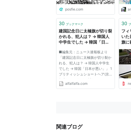
posfie.com
a
30
30
ブックマーク
建国記念日に太極旗が切り裂
フィ
かれる、犯人は？ → 韓国人
いた
中学生でした → 韓国「日本
旗に
が悪い」
ドア
■編集元：ニュース速報板より
「建国記念日に太極旗が切り裂か
れる、犯人は？ → 韓国人中学生
でした → 韓国「日本が悪い」」 1
ブリティッシュショートヘア(京
都府) :2012/10/06(土)
alfalfalfa.com
n
21:51:52.12 ID:JuU3+wKe0 ?
PLT(12000) ポイント特典 開天節
(建国記念日)に太極旗毀損、犯人
は？ 忠北清州のある中学生が開
天節(建国記念...
関連ブログ