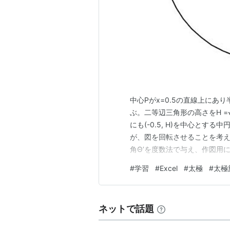
中心Pがx=0.5の直線上にあり
ぶ。二等辺三角形の高さをH =√(R
にも(-0.5, H)を中心と
が、図を回転させることを考えて中
角Θ’を度数法で与え、作図用にΘ =
θ1+πとして、中円の中心の座標(x0, y0
#
学習
#
Excel
#
太極
#
太極
(0…
ネットで話題