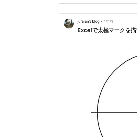
•
juraian’s blog
1年前
Excelで太極マークを