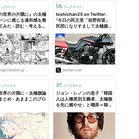
56
ブックマーク
ブックマーク
の世界の片隅に』の太極
toshichan25 on Twitter:
ーンに感じる違和感を整
"今日の民主党「枝野街宣」
てみた - 読む・考える・
民団になりすまして太極旗を
振っての応援は完璧な作戦勝
ちw えッ「民主党てこんな
人たちに応援されているの」
と怪訝な顔の通行人、写メを
取る人も多数、かなりのマイ
ナス効果と拡散になった。"
rgil.hateblo.jp
twitter.com
37
ブックマーク
ブックマーク
世界の片隅に・太極旗論
ジョン・レノンの息子「韓国
まとめ - あままこのブロ
人は人種差別主義者、太極旗
を先に燃やせ」と嘲弄＝韓国
の反応 : カイカイ反応通信