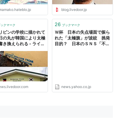
mamako.hateblo.jp
blog.livedoor.jp
26
ブックマーク
ブックマーク
リピンの学校に描かれて
Ｗ杯 日本の失点場面で振ら
日の丸が韓国により太極
れた「太極旗」が波紋 挑発
書き換えられる - ライブ
目的？ 日本のＳＮＳ「不愉
ニュース
快」韓国でも「恥」（デイリ
ースポーツ） - Yahoo!ニュ
ース
ews.livedoor.com
news.yahoo.co.jp