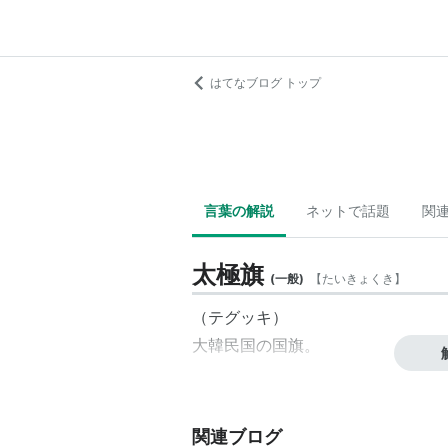
はてなブログ トップ
言葉の解説
ネットで話題
関
太極旗
(
一般
)
【
たいきょくき
】
（
テグッキ
）
大韓民国
の
国旗
。
関連ブログ