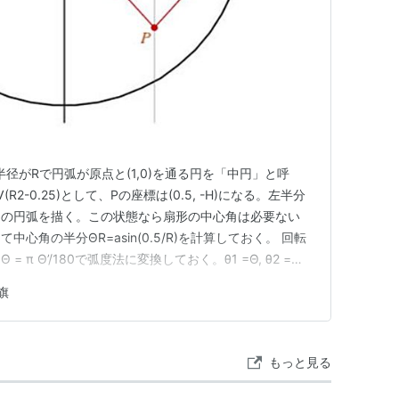
半径がRで円弧が原点と(1,0)を通る円を「中円」と呼
2-0.25)として、Pの座標は(0.5, -H)になる。左半分
する中円の円弧を描く。この状態なら扇形の中心角は必要ない
心角の半分ΘR=asin(0.5/R)を計算しておく。 回転
 π Θ’/180で弧度法に変換しておく。θ1 =Θ, θ2 =
)は(0.5 cosθ1+H sinθ1, 0.5 sinθ1- H co θ1)と
旗
もっと見る