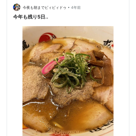
旦じゃなくて大晦日…
•
今夜も朝までピィピィドゥ
4年前
今年も残り5日..