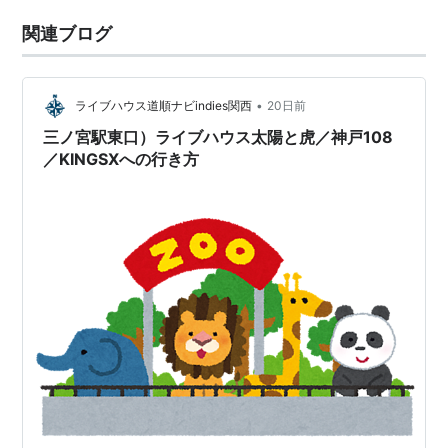
関連ブログ
•
ライブハウス道順ナビindies関西
20日前
三ノ宮駅東口）ライブハウス太陽と虎／神戸108
／KINGSXへの行き方