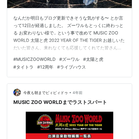
なんだか明日もブログ更新できそうな気がする〜 とか言
って12日が経過しました。 ズーワルもとっくに終わっと
る お変わりない様で.. という事で改めて MUSIC ZOO
WORLD 太陽と虎 2022 YEAR OF THE TIGER お越しいた
だいた皆さん、来れなくても応援してくれてた皆さん、
出演してくれたアーティストの皆さん、イベントを共に
#
MUSICZOOWORLD
#
ズーワル
#
太陽と虎
創りあげてくれた関係者の皆さん 本当にありがとうござ
#
タイトラ
#
12周年
#
ライブハウス
いました！！！ 哲風12ver photo by おはなさん 考えさ
せられることもたくさんあり、試練のズーワルとなりま
したが、 さすが100戦練磨の猛者達 出演アーティストが
漏れなくとんでもなく痺れ…
•
今夜も朝までピィピィドゥ
4年前
MUSIC ZOO WORLDまでラストスパート