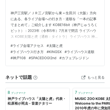
神戸三宮駅／ＪＲ三ノ宮駅から東＝生田川（大阪）方向
にある、各ライブ会場への行き方・道順を「一本の記事
でまとめて」ご紹介します KOBE16bit（神戸じゅうろく
ビット）：2023年（令和5年）7月末で閉店 ライブハウ
ス KOBE太陽と虎［通称：タイトラ］ ライブハウス 神戸
108（いちまるはち） ☕カフェ・プレジドン イベントス
#
ライブ会場アクセス
#
太陽と虎
ペース SPACE DOG! 2nd（スペースドッグ！レコード／
#
ライブハウス行き方
#
KINGSX
#
ライブハウス道順
スペースドッグ！ショップの跡地） ライブハウス
#
神戸108
#
SPACEDOG!2nd
#
カフェプレジドン
KINGSX（キングス クロス）：Star☆Club（神戸スター
クラブ）跡地で2021年8月7日(土)オープン ＊執筆途上
（書きかけ）の項目も一部残ってますが…
ネットで話題
もっと見る
8
7
ブックマーク
ブックマーク
神戸ライブハウス「太陽と虎」代表・
MUSIC ZOO KOBE 
松原裕が死去 - 音楽ナタリー
Welcome to the PARt
2010年虎の年に突如