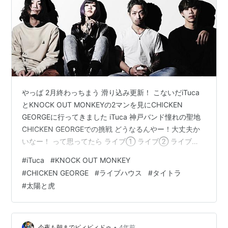
やっば 2月終わっちまう 滑り込み更新！ こないだiTuca
とKNOCK OUT MONKEYの2マンを見にCHICKEN
GEORGEに行ってきました iTuca 神戸バンド憧れの聖地
CHICKEN GEORGEでの挑戦 どうなるんやー！大丈夫か
いなー！ って思ってたら ライブ① ライブ② ライブ③
ライブ④ めっさごっさよかった 写真はアー写も全部エ
#
iTuca
#
KNOCK OUT MONKEY
モトココロ＠kokoroemoto ココロの写真はいつもかっこ
#
CHICKEN GEORGE
#
ライブハウス
#
タイトラ
いいなー！ というか後輩の挑戦を快く引き受けて正面か
#
太陽と虎
らガチンコ勝負してくれたKNOCK OUT MONKEYの心意
気がバリバリシブくてグッときた かっこいい先輩後輩関
係で最高 iTu…
•
今夜も朝までピィピィドゥ
4年前