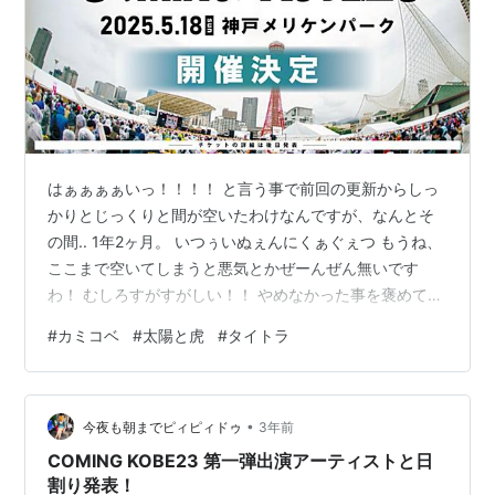
はぁぁぁぁいっ！！！！ と言う事で前回の更新からしっ
かりとじっくりと間が空いたわけなんですが、なんとそ
の間.. 1年2ヶ月。 いつぅいぬぇんにくぁぐぇつ もうね、
ここまで空いてしまうと悪気とかぜーんぜん無いです
わ！ むしろすがすがしい！！ やめなかった事を褒めてあ
げたい！まである！ ないです。 今ならこの世のハラスメ
#
カミコベ
#
太陽と虎
#
タイトラ
ントと呼ばれる類の全ての言葉を受け入れます。 心を入
れ替えて今日から改めて更新していきます！！ (こういう
事をわざわざ声に出していう大人を信用してはならない
•
と未来ある後世にお伝え願います。やるやつは黙ってや
今夜も朝までピィピィドゥ
3年前
ってんだよ。と) と言う事で早速ですが.. COMING
COMING KOBE23 第一弾出演アーティストと日
KOBE25の開催…
割り発表！