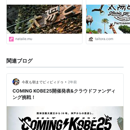
ックシーンを照らす太
可思議な名前のライブ
陽と虎オフィシャルホ
natalie.mu
taitora.com
関連ブログ
•
今夜も朝までピィピィドゥ
2年前
COMING KOBE25開催発表&クラウドファンディ
ング挑戦！