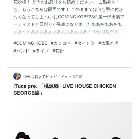
花粉様！ どうかお怒りをお鎮めください！ ご勘弁を！
も、もうこちらは限界です！ このままでは何も手に付か
なくなってしま ついにCOMING KOBE23の第一弾出演ア
ーティストと日割りが発表になりましたあああああああ
ああうわあああああああああああああ！ 今回は世代を分
けての日割りとなってまして 詳しくはこちらをご覧くだ
#
COMING KOBE
#
カミコベ
#
タイトラ
#
太陽と虎
さいまし！ 日割りルール 無料で来れるただのラッキーフ
#
バンド
#
ライブ
#
花粉
ェスではなくなんでこんな事してるのか少しでも気にな
っていただけたら！ 会場での募金も必ずよろしくお願い
します！ そして来場者の年齢制限はありませんのでそれ
ぞれのカミコベをお楽しみくださいね！ からの今回のカ
•
今夜も朝までピィピィドゥ
3年前
ミコベに力を貸して…
iTuca pre. 「桃源郷 -LIVE HOUSE CHICKEN
GEORGE編」