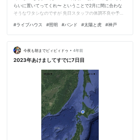
らいに置いてってくれ〜 ということで2月に間に合わな
そうなワタシなのですが 先日スタッフの体調不良や予定
NGが重なりに重なって ピンチヒッターでまさかの急遽1
#
ライブハウス
#
照明
#
バンド
#
太陽と虎
#
神戸
年に1度有るか無いかの 照明を担当してしまいました！
い、行けるのかー！汗 もうおら、卓の使い方なんて綺麗
さっぱり忘れちまってるだよ.. 全然オッケー！ つって気
•
軽に引き受けたのの不安しかない.. しかし！ 太陽と虎の
今夜も朝までピィピィドゥ
4年前
頼れる照明ガール、ハタノが照明セカンドチェリーポン
2023年あけましてすでに7日目
コツ中年にもわ…