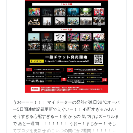
うおーーー！！！ マイドーターの発熱が連日39℃オーバ
ー5日間連続記録更新でえぐいー！！ 心配すぎるかわい
そうすぎる心配すぎるー！涙 からの 気づけばズーワルま
で あと一週間！！！！！！！ うおー！まじかー！ そし
てブログを更新せずに いつの間にか2週間！！！！！ こ