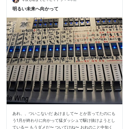
明るい未来へ向かって
あれ、、ついこないだ あけまして〜 とか言ってたのにも
う1月が終わりに向かって猛ダッシュで駆け抜けようとし
ているー もうダメだ〜 ついてけね〜 おれのこと中旬く