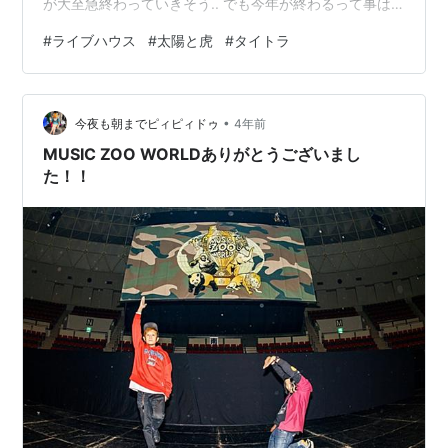
が大至急終わっていきそう.. でも今年が終わるって事は
来年が来る！ オワリハハジマリ もちろん年明けのイベン
#
ライブハウス
#
太陽と虎
#
タイトラ
トも続々決まっていってまっせーー！！ 全部紹介してい
こうと思ったけど盛りだくさんなのでいくつかピックア
ップ！ まずはこちら！ フクザワ 恒例になりつつあるイ
•
ラストレーターフクザワさんのお正月個展が2023も開催
今夜も朝までピィピィドゥ
4年前
決定！ そう、太陽と虎に正月休みなど存在しないのです
MUSIC ZOO WORLDありがとうございまし
や…
た！！