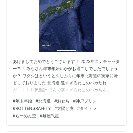
あけましておめでとうございます！ 2023年ニナチャッタ
ーヨ！ みなさん年末年始いかがお過ごしでしたでしょう
か？ ワタシはというと久しぶりに年末北海道の実家に帰
省しておりました 北海道 遠すぎるわこのバカたれ
が！！！！ 気温計 ほんで寒すぎるわこのバカちん
が！！！！ でも寒さの賜物で朝方には超綺麗なダイヤモ
#
年末年始
#
北海道
#
おせち
#
神戸プリン
ンドダストがキラッキラなんですわ〜 ダイヤモンドダス
#
ROTTENGRAFFTY
#
太陽と虎
#
タイトラ
ト つって写真じゃなんもわかんね.. これまじで写真で伝
#
らーめん空
#
麺屋弐星
わらないんですがそこらじゅうキラキラしててめちゃく
ちゃ綺麗なのです ほんでおせち食うて〜 ええ酒飲んで〜
おせち一号 おせち2号 おせち3号 白州18年 北海道って元