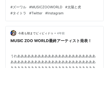
れは死刑 というか皆様お忘れなくチケットはゲットされ
#
ズーワル
#
MUSICZOOWORLD
#
太陽と虎
てますでしょうか？ 一般発売もついに昨日から開始され
#
タイトラ
#
Twitter
#
Instagram
ました！！ 一般発売 改めて見るとワクワクするマジです
ごいメンツが大集合ですなー！ このイベントに行かなけ
ればものすごく後悔しそう.. 誰かが背中を一押ししてく
れたらっ！！ な、あなたに！ ハイ！どぞ！！ 一般発売
•
今夜も朝までピィピィドゥ
4年前
チケットはこち…
MUSIC ZOO WORLD最終アーティスト発表！