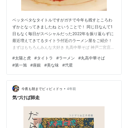
ベッタベタなタイトルですがガチで今年も残すところわ
ずかとなってきましたね ということで！ 同じ日なんて1
日もなく毎日がスペシャルだった2022年を振り返らずに
最近増えてきてるタイトラ付近のラーメン屋をご紹介！
まずはもちろんみんな大好き 丸高中華そば 神戸二宮店
丸髙 丸高は深夜までやってるので、打ち上げでしこたま
#
太陽と虎
#
タイトラ
#
ラーメン
#
丸高中華そば
飲んだ後の締めにも最高 ラーメンはもちろんチャーハン
#
第一旭
#
座銀
#
美な味
#
弐星
が激うま！ 先日打ち上げの締めで行って泥酔している某
音楽レーベル社長のJFK氏 から顔面ケーキならず顔面チ
ャーハンをくらって鼻周りを火傷しましたが 熱さと痛さ
の中でもキラリと光る旨みがダイレクトに届くくらい旨
•
今夜も朝までピィピィドゥ
4年前
いです てかそんなことし…
気づけば師走