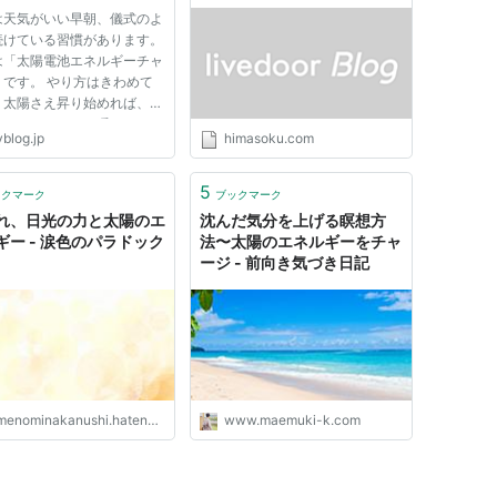
ノ！
は天気がいい早朝、儀式のよ
続けている習慣があります。
は「太陽電池エネルギーチャ
」です。 やり方はきわめて
！太陽さえ昇り始めれば、誰
、どこででも、一瞬でできま
blog.jp
himasoku.com
早起きする 外に出て、朝陽
かって立つ（川辺やベランダ
、見晴らしの良いところだと
5
ックマーク
ブックマーク
◎） 目を閉じて、自分が...
れ、日光の力と太陽のエ
沈んだ気分を上げる瞑想方
ギー - 涙色のパラドック
法〜太陽のエネルギーをチャ
ージ - 前向き気づき日記
enominakanushi.hatenadiary.com
www.maemuki-k.com