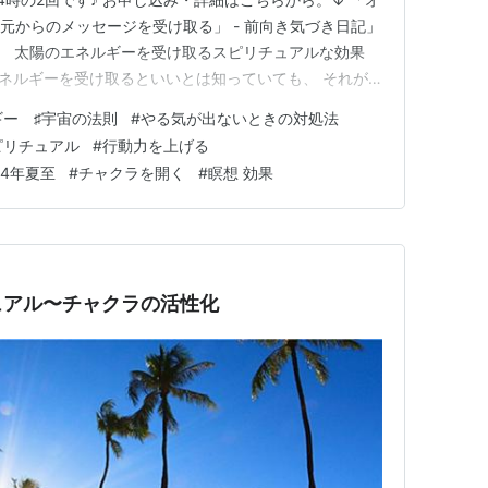
元からのメッセージを受け取る」 - 前向き気づき日記」
は、 太陽のエネルギーを受け取るスピリチュアルな効果
エネルギーを受け取るといいとは知っていても、 それが
が あまりピンときていないかもしれません。 今日はそ
ギー ♯宇宙の法則
#
やる気が出ないときの対処法
、 色んな角度からお話ししたいと思います。 やる気が
ピリチュアル
#
行動力を上げる
24年夏至
#
チャクラを開く
#
瞑想 効果
ュアル〜チャクラの活性化