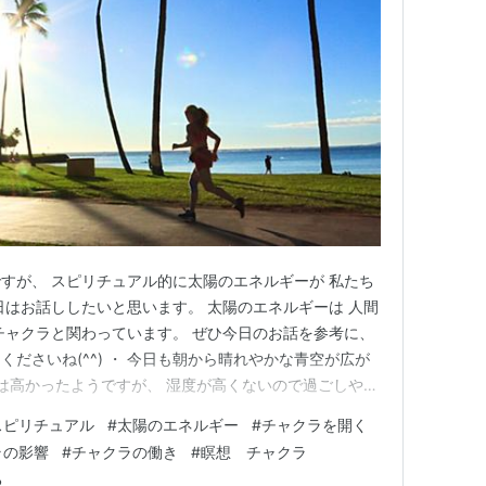
すが、 スピリチュアル的に太陽のエネルギーが 私たち
日はお話ししたいと思います。 太陽のエネルギーは 人間
チャクラと関わっています。 ぜひ今日のお話を参考に、
ださいね(^^) ・ 今日も朝から晴れやかな青空が広が
温は高かったようですが、 湿度が高くないので過ごしやす
少し前から 太陽フレアについて耳にします。 私は電子機
スピリチュアル
#
太陽のエネルギー
#
チャクラを開く
のでわかりませんが、 スピリチュアル的な感覚では、 人
ラの影響
#
チャクラの働き
#
瞑想 チャクラ
る