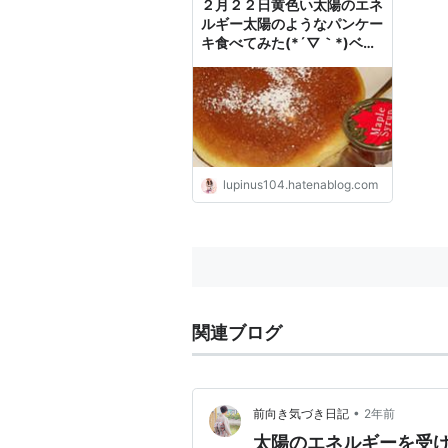
２月２２日黄色い太陽のエネ
ルギー太陽のようなパンケー
キ食べてみた(*´▽｀*)ベジ
タリアンになれるかな？ - マ
ヤ暦アドバイザーLupinus。
ルピナスのエネルギー 日記
lupinus104.hatenablog.com
関連ブログ
•
前向き気づき日記
2年前
太陽のエネルギーを受