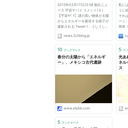
【2ch】コピペ情報局
ゴタ
2012年03月17日23:58 面白ニュ
私に
ース 宇宙ヤバイ コメント( 0 )
うに
【宇宙ﾔﾊﾞｲ】謎の黒い物体が太陽
それ
からエネルギーを吸収する様子が
ージ
撮影される Tweet 1：うしうしタ
簡単
イフーンφ ★：2012/03/16(金)
でも
news.2chblog.jp
cy
14:09:52.02 ID:???0 ★「ＵＦＯ
す。 
の給油」 インターネットで閲覧
に向
回数の記録更新 インターネット
など
10
5
ブックマーク
ブ
では、太陽プラズマを補給してい
さらに
春分の太陽から「エネルギ
光あ
る...
ー」、メキシコ古代遺跡
ネル
ス
www.afpbb.com
am
5
ブックマーク