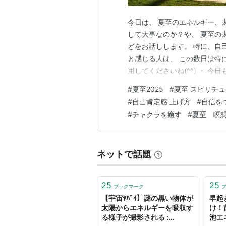
今日は、 夏至のエネルギー、
して大事なのか？や、 夏至の
どをお話しします。 特に、自
と感じる人は、 この数日は特
用してくださいね(^^) ・ 
でした。 そんな今日21日（土
#
夏至2025
#
夏至 スピリチ
降り注いでいます。 太陽のエ
#
自己肯定感 上げ方
#
自信を
ししてくれ、 浄化のパワー…
#
チャクラを癒す
#
夏至 瞑
ネットで話題
25
25
ブックマーク
【宇宙ﾔﾊﾞｲ】謎の黒い物体が
早起
太陽からエネルギーを吸収す
け！
る様子が撮影される :
池エ