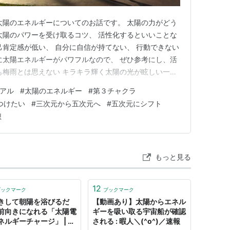
太陽のエネルギーについてのお話です。 太陽の力がどう
太陽のパワーを受け取るコツ、 活性化するといいことな
己肯定感が低い、 自分に自信が持てない、 行動できない
に太陽エネルギーがパワフルなので、 ぜひ参考にし、活
今日も梅雨とは思えない キラキラ輝く太陽の光が眩しい一日
）の11:42に夏至を迎え、 今、太陽のパワーが最大限に
ュアル
#
太陽のエネルギー
#
第３チャクラ
ネルギーは活力や生命力の源であり、 発展や成長を後押
つけたい
#
三次元から五次元へ
#
五次元にシフト
想
もっと見る
12
ブックマーク
ブックマーク
きして朝陽を浴びるだ
【動画あり】太陽からエネル
前向きになれる「太陽電
ギーを吸い取る宇宙船が確認
ネルギーチャージ」 | シ
される : 暇人＼(^o^)／速報