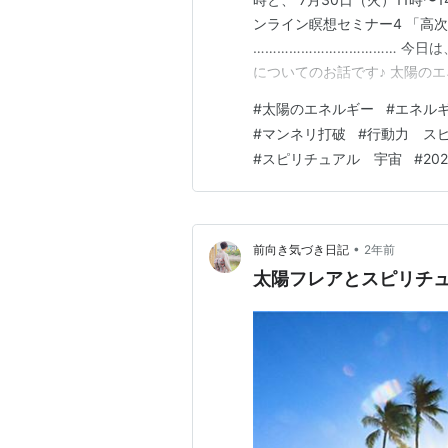
ンライン瞑想セミナー4 「高次
……………………………… 今日
についてのお話です♪ 太陽の
どれだけ素晴らしいものなのか
#
太陽のエネルギー
#
エネル
んな太陽のエネルギーについて
#
マンネリ打破
#
行動力 ス
出ない、 人…
#
スピリチュアル 宇宙
#
20
•
前向き気づき日記
2年前
太陽フレアとスピリチ