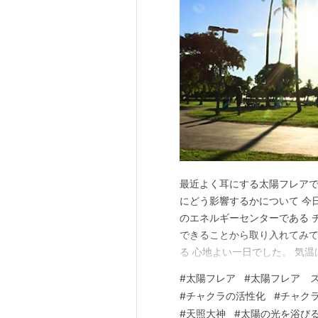
最近よく耳にする太陽フレアで
にどう影響するかについて 今
のエネルギーセンターである 
できることから取り入れてみてく
る 心地よい一日でした。 気
くていいですね♪ そういえば
#
太陽フレア
#
太陽フレア 
器への影響などは 詳しくない
#
チャクラの活性化
#
チャク
体にネガティブな影響がある…
#
天照大神
#
太陽の光を浴び