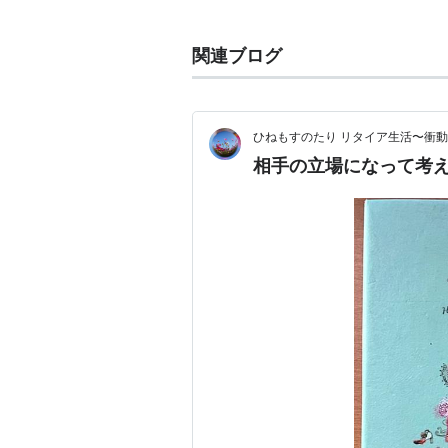
脚本：江頭美智留、横田理恵
音楽：山下康介
関連ブログ
主題歌：Serena「CHANGE!!」
編成：加藤新
プロデューサー：井上竜太
ひねもすのたり リタイア生活〜衝
演出：二宮崇、三木康一郎ほか
相手の立場になって考
製作：ホリプロ、TBS
キャスト
山岸星見：川口春奈
小松原菱子：鈴木砂羽
小松原真人：鈴木福
石黒靖：古川雄輝
小松原実花：大友花恋
久米圭祐：柳沢慎吾