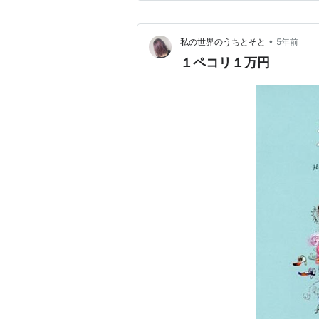
•
私の世界のうちとそと
5年前
１ペコリ１万円