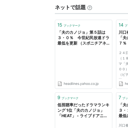
ネットで話題
15
14
ブックマーク
ブ
「夫のカノジョ」第５話は
川口
３・０％ 今世紀民放連ドラ
「夫
最低を更新 （スポニチアネ
７％
ックス） - Yahoo!ニュース
ス） 
２４
（１
マ「
００
（ビ
区）
headlines.yahoo.co.jp
h
た。
２話
更新
9
7
ブックマーク
ブッ
（川
低視聴率だったドラマランキ
「夫
一・...
ング 1位「夫のカノジョ」
３・
「HEAT」 - ライブドアニュ
最低
ース
ックス
川口