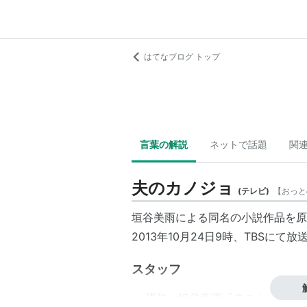
はてなブログ トップ
言葉の解説
ネットで話題
関
夫のカノジョ
(
テレビ
)
【
おっと
垣谷美雨による同名の小説作品を原
2013年10月24日9時、TBSにて放
スタッフ
原作：垣谷美雨『夫のカノジョ