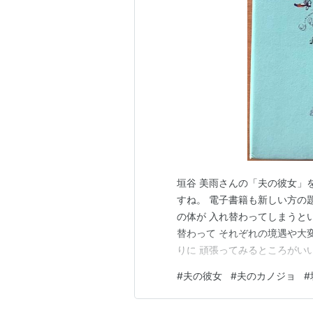
相川千代乃：山村紅葉
山岸史子：片平なぎさ
小松原麦太郎：田辺誠一
原作
夫のカノジョ (
作者:
垣谷美雨
出版社/メーカー:
発売日:
2013/10/
メディア:
文庫
垣谷 美雨さんの「夫の彼女」
この商品を含むブロ
すね。 電子書籍も新しい方の
の体が 入れ替わってしまうと
替わって それぞれの境遇や大
りに 頑張ってみるところがい
対応の仕方が全然違うのは当た
#
夫の彼女
#
夫のカノジョ
#
んとか 会議で自社のパスタは
良い方向に進んでいくのがいい