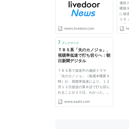
連続
曜後
に放
１％
地区
news.livedoor.com
h
った
判断
送枠
7
ブックマーク
ン）
ＴＢＳ系「夫のカノジョ」、
から国.
視聴率低迷で打ち切りへ：朝
日新聞デジタル
ＴＢＳ系で放送中の連続ドラマ
「夫のカノジョ」（毎週木曜夜９
時）が、視聴率低迷により、１２
月１２日放送の第８話で打ち切ら
れることが２５日、わかった。
ビデオリサーチによると、１０月
www.asahi.com
２４日に放送された初回の視聴率
は４・７％。第３話以降は右肩下
がりになり、今月２１日放送の第
５話は３・０％を記録（いずれ...