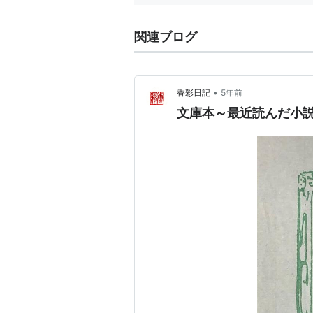
関連ブログ
•
香彩日記
5年前
文庫本～最近読んだ小