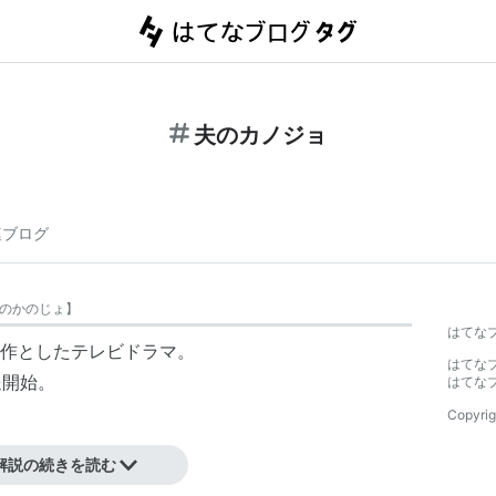
夫のカノジョ
連ブログ
のかのじょ
】
はてな
作としたテレビドラマ。
はてな
送開始。
はてな
Copyrig
解説の続きを読む
』（双葉文庫）