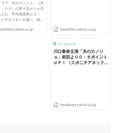
ドラマ「夫のカノジョ」（木
９・００）の第４話が１４日
送され、平均視聴率が３・
（ビデオリサーチ調べ、関東
）だったことが１５日、分か
eadlines.yahoo.co.jp
headlines.yahoo.co.jp
。 川口春奈「何でも数字で
される 数字が怖い」 放
の“木曜ドラマ９（ナイ
6
ブックマーク
”は２０１１年１０月クール
川口春奈主演「夫のカノジ
..
ョ」前回より０・６ポイント
ＵＰ！ （スポニチアネック
ス） - Yahoo!ニュース
headlines.yahoo.co.jp