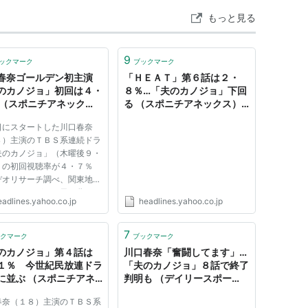
もっと見る
9
ックマーク
ブックマーク
春奈ゴールデン初主演
「ＨＥＡＴ」第６話は２・
のカノジョ」初回は４・
８％…「夫のカノジョ」下回
 （スポニチアネック
る （スポニチアネックス） -
- Yahoo!ニュース
Yahoo!ニュース
日にスタートした川口春奈
８）主演のＴＢＳ系連続ドラ
夫のカノジョ」（木曜後９・
）の初回視聴率が４・７％
デオリサーチ調べ、関東地
だったことが２５日、分かっ
eadlines.yahoo.co.jp
headlines.yahoo.co.jp
 米倉主演「ドクターＸ」第
は２３・１％ 秋ドラトップ
 ２０歳の派遣社員・星見
7
クマーク
ブックマーク
口）が上司の麦太郎（田辺誠
のカノジョ」第４話は
川口春奈「奮闘してます」…
１％ 今世紀民放連ドラ
「夫のカノジョ」８話で終了
に並ぶ （スポニチアネ
判明も （デイリースポー
） - Yahoo!ニュース
ツ） - Yahoo!ニュース
春奈（１８）主演のＴＢＳ系