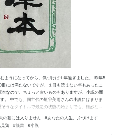
むようになってから、気づけば１年過ぎました。 昨年5
100冊には満たないですが、１冊も読まない年もあったこ
文庫本なので、ちょっと古いものもありますが、小説の面
す。 中でも、同世代の垣谷美雨さんの小説にはまりま
重そうなタイトルで最悪の状態の始まりでも、軽妙な語
笑ってしまったり、共感する部分もあり、だんだん良い方
夫の墓には入りません
#
あなたの人生、片づけます
く読み終われます。 そんなわけで、最近は垣谷美雨さ
風見鶏
#
読書
#
小説
 その他、最近読んだ…