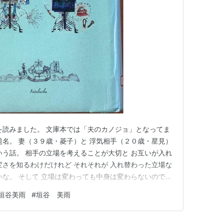
双葉文庫)
双葉社
01
を読みました。 文庫本では「夫のカノジョ」となってま
グ (2件) を見る
題名。 妻（３９歳・菱子）と 浮気相手（２０歳・星見）
いう話。 相手の立場を考えることが大切と お互いが入れ
変さを知るわけだけれど それそれが 入れ替わった立場な
いな。 そして 立場は変わっても中身は変わらないので
り前。 ＰＴＡの会で堂々と意見を言ってしまう星見さ
垣谷美雨
#
垣谷 美雨
全部まずいと言ってしまう菱子さんとか スカッとするし
。 …