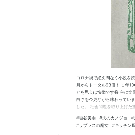
コロナ禍で絶え間なく小説を読
月からトータル93冊！ １年
とを思えば快挙です😄 主に
白さを今更ながら味わっていま
した。 社会問題を取り上げた
り口調に引き込まれ、思わず
#
垣谷美雨
#
夫のカノジョ
#
向に向かって、最後は気持ちよ
#
ラプラスの魔女
#
キッチン
んの小説を中心に読みました↓