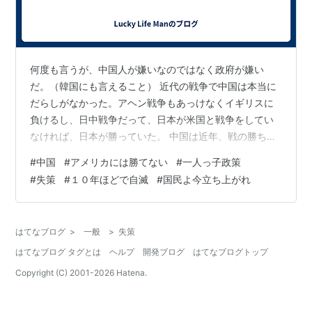
何度も言うが、中国人が嫌いなのではなく政府が嫌い
だ。（韓国にも言えること） 近代の戦争で中国は本当に
だらしがなかった。アヘン戦争もあっけなくイギリスに
負けるし、日中戦争だって、日本が米国と戦争をしてい
なければ、日本が勝っていた。 中国は近年、戦の勝ち方
を知らない国なのだ。その国が、米国と渡り合おうとし
#
中国
#
アメリカには勝てない
#
一人っ子政策
ている。恐ろしくて震えてしまう。軍事情報は機密なた
#
失策
#
１０年ほどで自滅
#
国民よ今立ち上がれ
め、米国の戦力の恐ろしさをしらない。かわいそうな中
国政府。 一人っ子政策の失策で、中国は１０年もすれば
自滅するであろう。 一番迷惑なのは、中国国民だ。世界
はてなブログ
>
一般
>
失策
の覇権を握れると思い頑張ってきたのに、中国共産党の
はてなブログ タグとは
ヘルプ
開発ブログ
はてなブログトップ
ために、辛酸を味わうのだから。 今こそ政府に…
Copyright (C) 2001-
2026
Hatena.