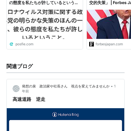
の態度を私たちが許しているというこ
交的失策」 | Forbes 
と。
ト（フォーブス ジャ
posfie.com
forbesjapan.com
関連ブログ
•
発想の泉 政治家や社長さん 視点を変えてみませんか
1
年前
高速道路 逆走