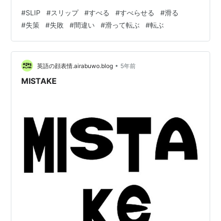
#
SLIP
#
スリップ
#
すべる
#
すべらせる
#
滑る
#
失策
#
失敗
#
間違い
#
滑って転ぶ
#
転ぶ
•
英語の顔表情.airabuwo.blog
5年前
MISTAKE