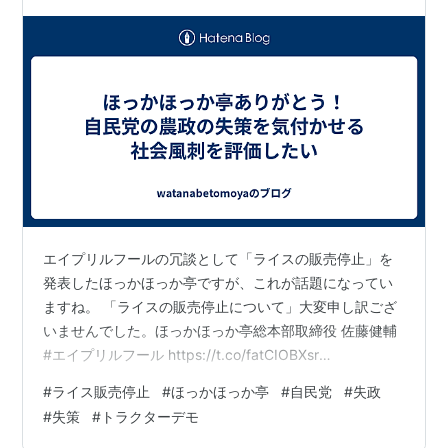
エイプリルフールの冗談として「ライスの販売停止」を
発表したほっかほっか亭ですが、これが話題になってい
ますね。 「ライスの販売停止について」大変申し訳ござ
いませんでした。ほっかほっか亭総本部取締役 佐藤健輔
#エイプリルフール https://t.co/fatCIOBXsr
pic.twitter.com/hoZmGJrCEE — ほっかほっか亭【公
#
ライス販売停止
#
ほっかほっか亭
#
自民党
#
失政
式】 (@HokkahokkaP) 2025年3月31日 この冗談に批判
#
失策
#
トラクターデモ
的な声もあるけれど、私はむしろ評価したいなと思って