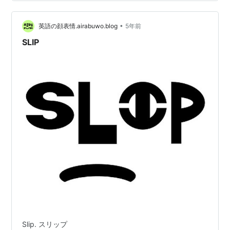
います。 なぜかというと、お米の価格が上がっているの
は本当のことだからです。 ほっかほっか亭は、国産米
100％にこだわってお弁当を…
•
英語の顔表情.airabuwo.blog
5年前
SLIP
Slip. スリップ