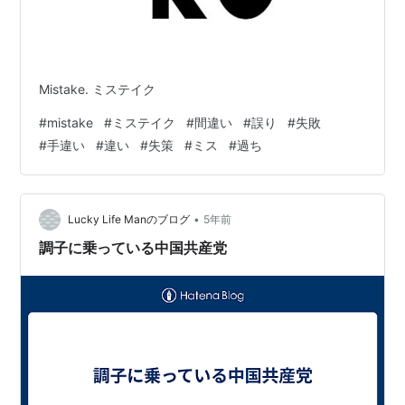
Mistake. ミステイク
#
mistake
#
ミステイク
#
間違い
#
誤り
#
失敗
#
手違い
#
違い
#
失策
#
ミス
#
過ち
•
Lucky Life Manのブログ
5年前
調子に乗っている中国共産党