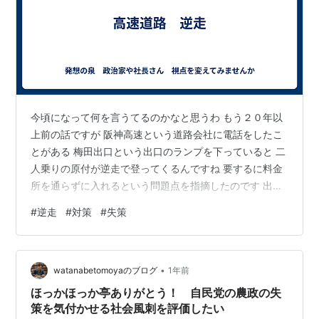
今頃になって何を言うてるのかなと思うわ もう２０年以
上前の話ですが 阪神高速という道路会社に電話をしたこ
とがある 梅田出口という出口のランプを下っていると 二
人乗りの原付が逆走で登ってくるんですね 要するに料金
所を通らずに入れるという問題点を指摘したのです 出口
にも人を置くように申し出たのですが 扱いが酷かった、
#
逆走
#
対策
#
失策
申し出をバカすることを楽しんでいるようだった 逆走を
防ぐには簡単です、人を配置すれば良いのでは でもね、
誰も人を置くというようなことは言わない そして赤い看
•
板にここは出口ですという目立つ物を立てたおかげで 逆
watanabetomoyaのブログ
1年前
走が増えた 理由は簡単だ 目線が目立つ看板に吸い寄せら
ほっかほっか亭ありがとう！ 自民党の農政の失
れる 入口と勘違いする訳…
策を気付かせる社会風刺を評価したい