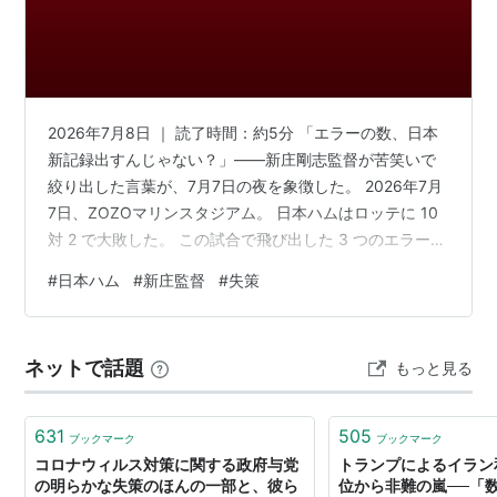
2026年7月8日 ｜ 読了時間：約5分 「エラーの数、日本
新記録出すんじゃない？」——新庄剛志監督が苦笑いで
絞り出した言葉が、7月7日の夜を象徴した。 2026年7月
7日、ZOZOマリンスタジアム。 日本ハムはロッテに 10
対 2 で大敗した。 この試合で飛び出した 3 つのエラー
は、全て失点に直結した。 チームの今季失策（エラー）
#
日本ハム
#
新庄監督
#
失策
数は 53 個になり、12球団で断トツのワーストだ。 「53
個」という数字を見て「日本記録に近いのでは」と感じ
た人は多いはずだ。 だが、本当に怖いのはエラーの数で
ネットで話題
もっと見る
はない—— 1個のエラーが必ず1点に変わる、その「連
鎖」の方だ。 この記事でわかること 今日の3つの…
631
505
ブックマーク
ブックマーク
コロナウィルス対策に関する政府与党
トランプによるイラン
の明らかな失策のほんの一部と、彼ら
位から非難の嵐──「