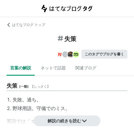
はてなブログ トップ
失策
このタグでブログを書く
言葉の解説
ネットで話題
関連ブログ
失策
(
一般
)
【
しっさく
】
失敗。過ち。
野球用語。守備でのミス。
英語では「エラー(error)」。
解説の続きを読む